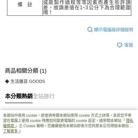
或是製作過程等等因素而產生些許誤
備 註
差，故誤差值在
1~3
公分下為合理範圍
唷！
顯示電腦版詳細說明
客服
商品相關分類 (1)
◆ 生活雜貨 GOODS
本分類熱銷
全站排行
本網站中使用 cookie，欲查詢有關本網站使用 cookie 方式之詳情，及若您不希
熱門標籤
望在電腦上使用 cookie 時應如何變更電腦的 cookie 設定，請參閱本網站「
隱私
權條款
」之 Cookie 聲明。您繼續使用本網站即表示您同意本公司得按本網站使
用條款之 Cookie 聲明使用 cookie。
了解更多 >