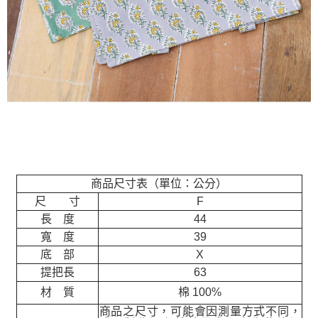
商品尺寸表（單位：公分）
尺 寸
F
長 度
44
寬 度
39
底 部
X
提把長
63
材 質
棉 100%
商品之尺寸，可能會因測量方式不同，