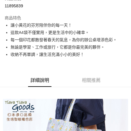
超商取貨付款
11895839
LINE Pay
商品特色
Apple Pay
讓小黃花的芬芳陪伴你的每一天！
這款A4袋不僅實用，更是生活中的小確幸。
悠遊付
每一個印花都散發著春天的氣息，為你的辦公桌增添色彩。
Google Pay
無論是學習、工作或旅行，它都是你最完美的夥伴。
收納不再單調，讓生活充滿小小的美好！
全盈+PAY
AFTEE先享後付
相關說明
詳細說明
相關推薦
【關於「AFTEE先享後付」】
ATM付款
AFTEE先享後付是「在收到商品之後才付款」的支付方式。 讓您購物簡單
便利好安心！
１．簡單：不需註冊會員、不需綁卡、不需儲值。
運送方式
２．便利：只要手機號碼，簡訊認證，即可結帳。
３．安心：先確認商品／服務後，再付款。
全家取貨付款
每筆NT$60，滿NT$1,800(含以上)免運費
【「AFTEE先享後付」結帳流程】
１．於結帳方式選擇「AFTEE先享後付」後，將跳轉至「AFTEE先享後付」
付款後全家取貨
結帳頁面，進行簡訊認證並確認金額後，即可完成結帳。