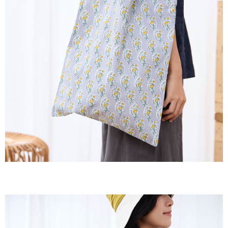
２．訂單成立數日內，您將收到繳費通知簡訊。
每筆NT$60，滿NT$1,800(含以上)免運費
３．收到繳費通知簡訊後14天內，點擊此簡訊中的連結，可透過四大超商／
ATM／網路銀行／等多元方式進行付款，方視為交易完成。
7-11取貨付款
※ 請注意：結帳手續完成當下不需立刻繳費，但若您需要取消訂單，請聯絡
每筆NT$60，滿NT$2,000(含以上)免運費
購買商品的店家。未經商家同意取消之訂單仍視為有效，需透過AFTEE先享
後付繳納相關費用。
付款後7-11取貨
※ 交易是否成功請以「AFTEE先享後付 」之結帳頁面顯示為準，若有關於
是否繳費成功／繳費後需取消欲退款等相關疑問，請聯繫「AFTEE先享後付
每筆NT$60，滿NT$2,000(含以上)免運費
客戶支援中心」
https://netprotections.freshdesk.com/support/home
黑貓宅急便(包裹尺寸60cm以下)
【注意事項】
１．透過由恩沛科技股份有限公司提供之「AFTEE先享後付」服務完成之交
每筆NT$100，滿NT$2,000(含以上)免運費
易，需依本服務之必要範圍內提供個人資料，並將交易相關給付款項請求債
權轉讓予恩沛科技股份有限公司。
黑貓宅急便(包裹尺寸90cm以下)
２．關於個人資料處理事宜，請瀏覽以下網址：
每筆NT$140，滿NT$2,000(含以上)免運費
https://aftee.tw/terms/#terms3
３．未成年的使用者請事先徵得法定代理人或監護人之同意方可使用
「AFTEE先享後付」，若未經同意申辦者引起之損失，本公司不負相關責
任。
４．使用「AFTEE先享後付」時，將依據個別帳號之用戶狀況，依本公司即
時審查核予不同之上限額度；若仍有額度不足之情形，本公司將視審查結果
請求用戶進行身份認證。
５．嚴禁一人註冊多個帳號或使用他人資訊註冊。若發現惡意使用之情形，
恩沛科技股份有限公司將有權停止該用戶之使用額度並採取法律行動。