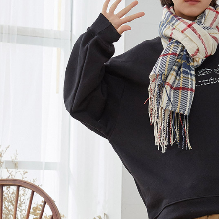
２．關於
黑貓宅急便
https://aft
每筆NT$1
３．未成
「AFTE
任。
４．使用「
即時審查
結果請求
５．嚴禁
形，恩沛
動。