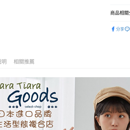
相關說明
【關於「A
ATM付款
商品相關分
AFTEE
便利好安
１．簡單
◆ 上衣 T
２．便利
分享
運送方式
⏰超低優
３．安心
全家取貨
【「AFT
每筆NT$6
１．於結帳
付」結帳
付款後全
２．訂單
說明
相關推薦
３．收到繳
每筆NT$6
／ATM／
※ 請注意
7-11取貨
絡購買商品
先享後付
每筆NT$6
※ 交易是
是否繳費成
付款後7-1
付客戶支
每筆NT$6
【注意事
黑貓宅急便
１．透過由
交易，需
每筆NT$1
求債權轉