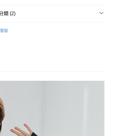
FTEE先享後付」】
類 (2)
先享後付是「在收到商品之後才付款」的支付方式。 讓您購物簡單
心！
：不需註冊會員、不需綁卡、不需儲值。
OPS
T恤/丸類上衣
：只要手機號碼，簡訊認證，即可結帳。
客服
惠價商品
：先確認商品／服務後，再付款。
付款
EE先享後付」結帳流程】
0，滿NT$1,800(含以上)免運費
方式選擇「AFTEE先享後付」後，將跳轉至「AFTEE先享後
頁面，進行簡訊認證並確認金額後，即可完成結帳。
家取貨
成立數日內，您將收到繳費通知簡訊。
費通知簡訊後14天內，點擊此簡訊中的連結，可透過四大超商
0，滿NT$1,800(含以上)免運費
網路銀行／等多元方式進行付款，方視為交易完成。
：結帳手續完成當下不需立刻繳費，但若您需要取消訂單，請聯
付款
的店家。未經商家同意取消之訂單仍視為有效，需透過AFTEE
繳納相關費用。
0，滿NT$2,000(含以上)免運費
否成功請以「AFTEE先享後付 」之結帳頁面顯示為準，若有關於
功／繳費後需取消欲退款等相關疑問，請聯繫「AFTEE先享後
1取貨
援中心」
https://netprotections.freshdesk.com/support/home
0，滿NT$2,000(含以上)免運費
項】
(包裹尺寸60cm以下)
恩沛科技股份有限公司提供之「AFTEE先享後付」服務完成之
依本服務之必要範圍內提供個人資料，並將交易相關給付款項請
00，滿NT$2,000(含以上)免運費
讓予恩沛科技股份有限公司。