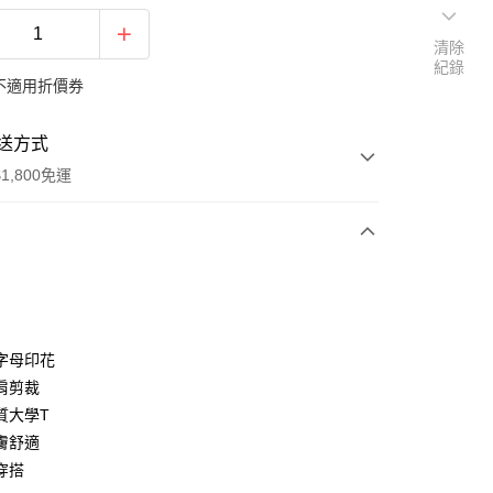
清除
紀錄
不適用折價券
送方式
1,800免運
次付款
付款
字母印花
肩剪裁
質大學T
膚舒適
穿搭
享後付