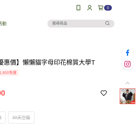
0
活動
優惠價】懶懶貓字母印花棉質大學T
1,800免運
90
黑
30天空藍