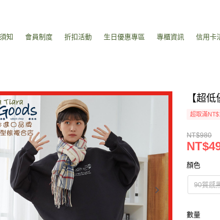
須知
會員制度
折扣活動
生日優惠專區
專櫃資訊
信用卡
【超低
超取滿NT$
NT$980
NT$4
顏色
90質感
數量