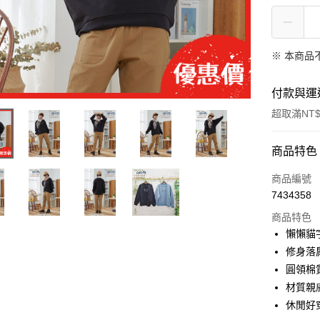
※ 本商品
付款與運
超取滿NT$
付款方式
商品特色
信用卡一
商品編號
7434358
超商取貨
商品特色
Apple Pay
懶懶貓
修身落
街口支付
圓領棉
悠遊付
材質親
休閒好
AFTEE先