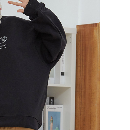
個人資料處理事宜，請瀏覽以下網址：
(包裹尺寸90cm以下)
ee.tw/terms/#terms3
40，滿NT$2,000(含以上)免運費
年的使用者請事先徵得法定代理人或監護人之同意方可使用
E先享後付」，若未經同意申辦者引起之損失，本公司不負相關責
AFTEE先享後付」時，將依據個別帳號之用戶狀況，依本公司
核予不同之上限額度；若仍有額度不足之情形，本公司將視審查
用戶進行身份認證。
一人註冊多個帳號或使用他人資訊註冊。若發現惡意使用之情
科技股份有限公司將有權停止該用戶之使用額度並採取法律行