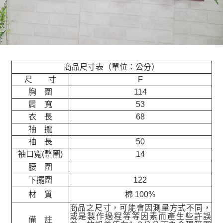
商品尺寸表（單位：公分）
尺 寸
F
胸 圍
114
肩 寬
53
衣 長
68
袖 攏
袖 長
50
袖口寬(整圈)
14
腰 圍
下擺圍
122
材 質
棉 100%
商品之尺寸，可能會因測量方式不同，
或是製作過程等等因素而產生些許誤
備 註