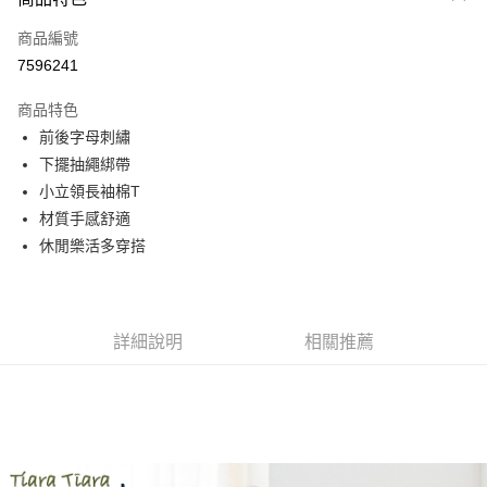
信用卡一次付款
商品編號
超商取貨付款
7596241
Apple Pay
商品特色
街口支付
前後字母刺繡
下擺抽繩綁帶
悠遊付
小立領長袖棉T
AFTEE先享後付
材質手感舒適
相關說明
休閒樂活多穿搭
【關於「AFTEE先享後付」】
ATM付款
AFTEE先享後付是「在收到商品之後才付款」的支付方式。 讓您購物簡單
便利好安心！
１．簡單：不需註冊會員、不需綁卡、不需儲值。
運送方式
詳細說明
相關推薦
２．便利：只要手機號碼，簡訊認證，即可結帳。
３．安心：先確認商品／服務後，再付款。
全家取貨付款
每筆NT$60，滿NT$1,800(含以上)免運費
【「AFTEE先享後付」結帳流程】
１．於結帳方式選擇「AFTEE先享後付」後，將跳轉至「AFTEE先享後付」
付款後全家取貨
結帳頁面，進行簡訊認證並確認金額後，即可完成結帳。
２．訂單成立數日內，您將收到繳費通知簡訊。
每筆NT$60，滿NT$1,800(含以上)免運費
３．收到繳費通知簡訊後14天內，點擊此簡訊中的連結，可透過四大超商／