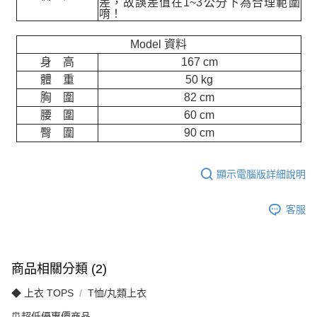
差，故誤差值在
1~3
公分下為合理範圍
唷！
Model 資料
身 高
167 cm
體 重
50 kg
胸 圍
82 cm
腰 圍
60 cm
臀 圍
90 cm
顯示電腦版詳細說明
客服
商品相關分類 (2)
◆ 上衣 TOPS
T恤/丸類上衣
⏰超低優惠價商品