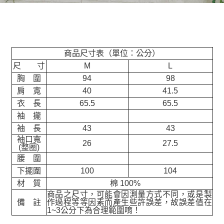
商品尺寸表（單位：公分）
尺 寸
M
L
胸 圍
94
98
肩 寬
40
41.5
衣 長
65.5
65.5
袖 攏
袖 長
43
43
袖口寬
26
27.5
(整圈)
腰 圍
下擺圍
100
104
材 質
棉 100%
商品之尺寸，可能會因測量方式不同，或是製
備 註
作過程等等因素而產生些許誤差，故誤差值在
1~3公分下為合理範圍唷！