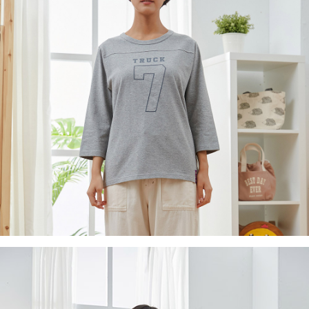
後付繳納相關費用。
付款後7-11取貨
※ 交易是否成功請以「AFTEE先享後付 」之結帳頁面顯示為準，若有關於
是否繳費成功／繳費後需取消欲退款等相關疑問，請聯繫「AFTEE先享後付
每筆NT$60，滿NT$2,000(含以上)免運費
客戶支援中心」
https://netprotections.freshdesk.com/support/home
黑貓宅急便(包裹尺寸60cm以下)
【注意事項】
１．透過由恩沛科技股份有限公司提供之「AFTEE先享後付」服務完成之交
每筆NT$100，滿NT$2,000(含以上)免運費
易，需依本服務之必要範圍內提供個人資料，並將交易相關給付款項請求債
權轉讓予恩沛科技股份有限公司。
黑貓宅急便(包裹尺寸90cm以下)
２．關於個人資料處理事宜，請瀏覽以下網址：
每筆NT$140，滿NT$2,000(含以上)免運費
https://aftee.tw/terms/#terms3
３．未成年的使用者請事先徵得法定代理人或監護人之同意方可使用
「AFTEE先享後付」，若未經同意申辦者引起之損失，本公司不負相關責
任。
４．使用「AFTEE先享後付」時，將依據個別帳號之用戶狀況，依本公司即
時審查核予不同之上限額度；若仍有額度不足之情形，本公司將視審查結果
請求用戶進行身份認證。
５．嚴禁一人註冊多個帳號或使用他人資訊註冊。若發現惡意使用之情形，
恩沛科技股份有限公司將有權停止該用戶之使用額度並採取法律行動。