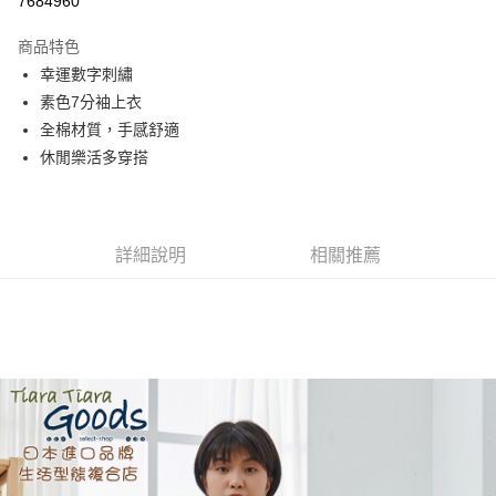
7684960
Apple Pay
商品特色
街口支付
幸運數字刺繡
素色7分袖上衣
悠遊付
全棉材質，手感舒適
AFTEE先享後付
休閒樂活多穿搭
相關說明
【關於「AFTEE先享後付」】
ATM付款
AFTEE先享後付是「在收到商品之後才付款」的支付方式。 讓您購物簡單
便利好安心！
詳細說明
相關推薦
１．簡單：不需註冊會員、不需綁卡、不需儲值。
運送方式
２．便利：只要手機號碼，簡訊認證，即可結帳。
３．安心：先確認商品／服務後，再付款。
全家取貨付款
每筆NT$60，滿NT$1,800(含以上)免運費
【「AFTEE先享後付」結帳流程】
１．於結帳方式選擇「AFTEE先享後付」後，將跳轉至「AFTEE先享後付」
付款後全家取貨
結帳頁面，進行簡訊認證並確認金額後，即可完成結帳。
２．訂單成立數日內，您將收到繳費通知簡訊。
每筆NT$60，滿NT$1,800(含以上)免運費
３．收到繳費通知簡訊後14天內，點擊此簡訊中的連結，可透過四大超商／
ATM／網路銀行／等多元方式進行付款，方視為交易完成。
7-11取貨付款
※ 請注意：結帳手續完成當下不需立刻繳費，但若您需要取消訂單，請聯絡
每筆NT$60，滿NT$2,000(含以上)免運費
購買商品的店家。未經商家同意取消之訂單仍視為有效，需透過AFTEE先享