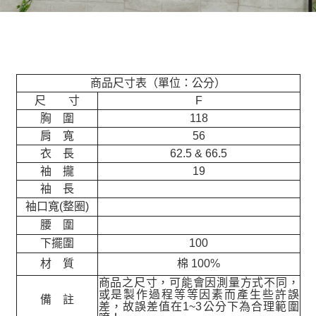
商品尺寸表（單位：公分）
尺 寸
F
胸 圍
118
肩 寬
56
衣 長
62.5 & 66.5
袖 攏
19
袖 長
袖口寬(整圈)
腰 圍
下擺圍
100
材 質
棉 100%
商品之尺寸，可能會因測量方式不同，
或是製作過程等等因素而產生些許誤
備 註
差，故誤差值在
1~3
公分下為合理範圍