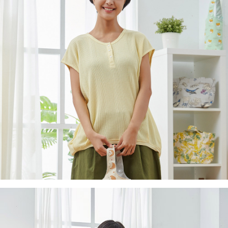
付款後7-11取貨
※ 交易是否成功請以「AFTEE先享後付 」之結帳頁面顯示為準，若有關於
是否繳費成功／繳費後需取消欲退款等相關疑問，請聯繫「AFTEE先享後付
每筆NT$60，滿NT$2,000(含以上)免運費
客戶支援中心」
https://netprotections.freshdesk.com/support/home
黑貓宅急便(包裹尺寸60cm以下)
【注意事項】
１．透過由恩沛科技股份有限公司提供之「AFTEE先享後付」服務完成之交
每筆NT$100，滿NT$2,000(含以上)免運費
易，需依本服務之必要範圍內提供個人資料，並將交易相關給付款項請求債
權轉讓予恩沛科技股份有限公司。
黑貓宅急便(包裹尺寸90cm以下)
２．關於個人資料處理事宜，請瀏覽以下網址：
每筆NT$140，滿NT$2,000(含以上)免運費
https://aftee.tw/terms/#terms3
３．未成年的使用者請事先徵得法定代理人或監護人之同意方可使用
「AFTEE先享後付」，若未經同意申辦者引起之損失，本公司不負相關責
任。
４．使用「AFTEE先享後付」時，將依據個別帳號之用戶狀況，依本公司即
時審查核予不同之上限額度；若仍有額度不足之情形，本公司將視審查結果
請求用戶進行身份認證。
５．嚴禁一人註冊多個帳號或使用他人資訊註冊。若發現惡意使用之情形，
恩沛科技股份有限公司將有權停止該用戶之使用額度並採取法律行動。