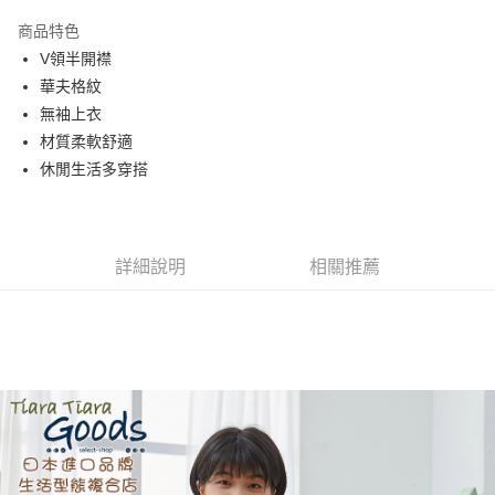
Apple Pay
商品特色
街口支付
V領半開襟
華夫格紋
悠遊付
無袖上衣
AFTEE先享後付
材質柔軟舒適
相關說明
休閒生活多穿搭
【關於「AFTEE先享後付」】
ATM付款
AFTEE先享後付是「在收到商品之後才付款」的支付方式。 讓您購物簡單
便利好安心！
１．簡單：不需註冊會員、不需綁卡、不需儲值。
運送方式
詳細說明
相關推薦
２．便利：只要手機號碼，簡訊認證，即可結帳。
３．安心：先確認商品／服務後，再付款。
全家取貨付款
每筆NT$60，滿NT$1,800(含以上)免運費
【「AFTEE先享後付」結帳流程】
１．於結帳方式選擇「AFTEE先享後付」後，將跳轉至「AFTEE先享後付」
付款後全家取貨
結帳頁面，進行簡訊認證並確認金額後，即可完成結帳。
２．訂單成立數日內，您將收到繳費通知簡訊。
每筆NT$60，滿NT$1,800(含以上)免運費
３．收到繳費通知簡訊後14天內，點擊此簡訊中的連結，可透過四大超商／
ATM／網路銀行／等多元方式進行付款，方視為交易完成。
7-11取貨付款
※ 請注意：結帳手續完成當下不需立刻繳費，但若您需要取消訂單，請聯絡
每筆NT$60，滿NT$2,000(含以上)免運費
購買商品的店家。未經商家同意取消之訂單仍視為有效，需透過AFTEE先享
後付繳納相關費用。