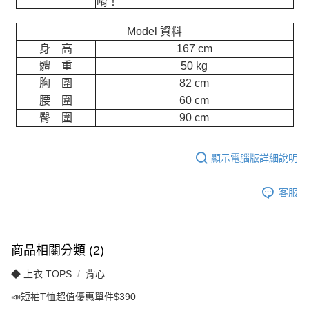
唷！
Model 資料
身 高
167 cm
體 重
50 kg
胸 圍
82 cm
腰 圍
60 cm
臀 圍
90 cm
顯示電腦版詳細說明
客服
商品相關分類 (2)
◆ 上衣 TOPS
背心
📣短袖T恤超值優惠單件$390