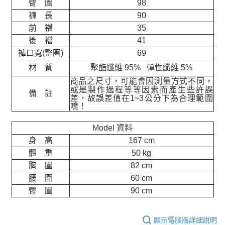
臀 圍
98
褲 長
90
前 襠
35
後 襠
41
褲口寬(整圈)
69
材 質
聚酯纖維 95% 彈性纖維 5%
商品之尺寸，可能會因測量方式不同，
或是製作過程等等因素而產生些許誤
備 註
差，故誤差值在
1~3
公分下為合理範圍
唷！
Model 資料
身 高
167 cm
體 重
50 kg
胸 圍
82 cm
腰 圍
60 cm
臀 圍
90 cm
顯示電腦版詳細說明