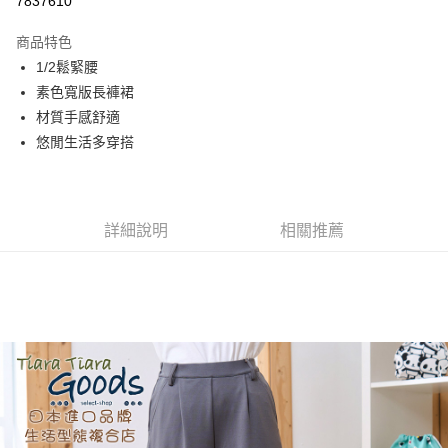
7837610
Apple Pay
商品特色
街口支付
1/2鬆緊腰
素色寬版長褲裙
悠遊付
材質手感舒適
AFTEE先享後付
悠閒生活多穿搭
相關說明
【關於「AFTEE先享後付」】
ATM付款
AFTEE先享後付是「在收到商品之後才付款」的支付方式。 讓您購物簡單
便利好安心！
詳細說明
相關推薦
１．簡單：不需註冊會員、不需綁卡、不需儲值。
運送方式
２．便利：只要手機號碼，簡訊認證，即可結帳。
３．安心：先確認商品／服務後，再付款。
全家取貨付款
每筆NT$60，滿NT$1,800(含以上)免運費
【「AFTEE先享後付」結帳流程】
１．於結帳方式選擇「AFTEE先享後付」後，將跳轉至「AFTEE先享後付」
付款後全家取貨
結帳頁面，進行簡訊認證並確認金額後，即可完成結帳。
２．訂單成立數日內，您將收到繳費通知簡訊。
每筆NT$60，滿NT$1,800(含以上)免運費
３．收到繳費通知簡訊後14天內，點擊此簡訊中的連結，可透過四大超商／
ATM／網路銀行／等多元方式進行付款，方視為交易完成。
7-11取貨付款
※ 請注意：結帳手續完成當下不需立刻繳費，但若您需要取消訂單，請聯絡
每筆NT$60，滿NT$2,000(含以上)免運費
購買商品的店家。未經商家同意取消之訂單仍視為有效，需透過AFTEE先享