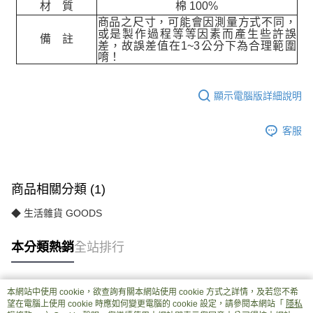
材 質
棉 100%
商品之尺寸，可能會因測量方式不同，
或是製作過程等等因素而產生些許誤
備 註
差，故誤差值在
1~3
公分下為合理範圍
唷！
顯示電腦版詳細說明
客服
商品相關分類 (1)
◆ 生活雜貨 GOODS
本分類熱銷
全站排行
本網站中使用 cookie，欲查詢有關本網站使用 cookie 方式之詳情，及若您不希
熱門標籤
望在電腦上使用 cookie 時應如何變更電腦的 cookie 設定，請參閱本網站「
隱私