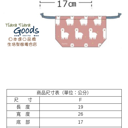
商品尺寸表（單位：公分）
尺 寸
F
長 度
19
寬 度
26
底 部
17