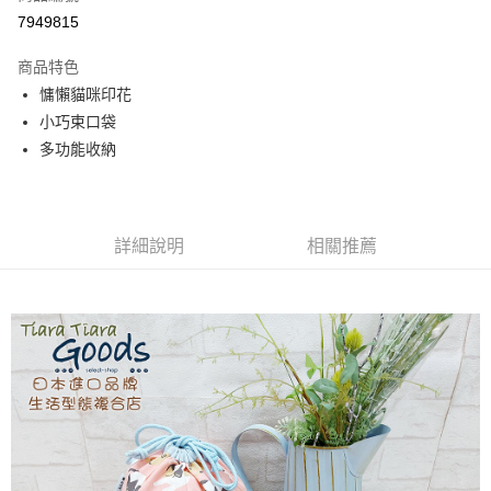
超商取貨付款
7949815
Apple Pay
商品特色
街口支付
慵懶貓咪印花
小巧束口袋
悠遊付
多功能收納
AFTEE先享後付
相關說明
【關於「AFTEE先享後付」】
ATM付款
AFTEE先享後付是「在收到商品之後才付款」的支付方式。 讓您購物簡單
詳細說明
相關推薦
便利好安心！
１．簡單：不需註冊會員、不需綁卡、不需儲值。
運送方式
２．便利：只要手機號碼，簡訊認證，即可結帳。
３．安心：先確認商品／服務後，再付款。
全家取貨付款
每筆NT$60，滿NT$1,800(含以上)免運費
【「AFTEE先享後付」結帳流程】
１．於結帳方式選擇「AFTEE先享後付」後，將跳轉至「AFTEE先享後付」
付款後全家取貨
結帳頁面，進行簡訊認證並確認金額後，即可完成結帳。
２．訂單成立數日內，您將收到繳費通知簡訊。
每筆NT$60，滿NT$1,800(含以上)免運費
３．收到繳費通知簡訊後14天內，點擊此簡訊中的連結，可透過四大超商／
ATM／網路銀行／等多元方式進行付款，方視為交易完成。
7-11取貨付款
※ 請注意：結帳手續完成當下不需立刻繳費，但若您需要取消訂單，請聯絡