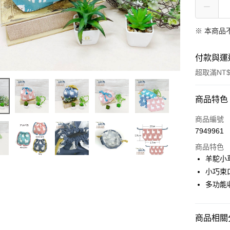
※ 本商品
付款與運
超取滿NT$
付款方式
商品特色
信用卡一
商品編號
7949961
超商取貨
商品特色
Apple Pay
羊駝小
小巧束
街口支付
多功能
悠遊付
AFTEE先
商品相關分
相關說明