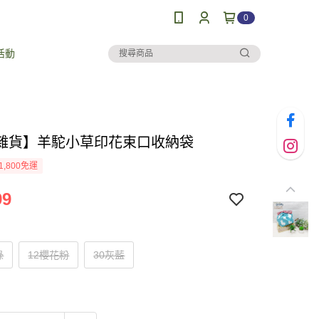
0
活動
雜貨】羊駝小草印花束口收納袋
1,800免運
99
綠
12櫻花粉
30灰藍