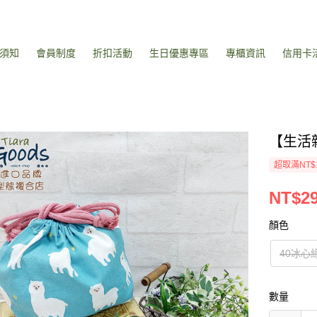
須知
會員制度
折扣活動
生日優惠專區
專櫃資訊
信用卡
【生活
超取滿NT$
NT$2
顏色
40冰心
數量