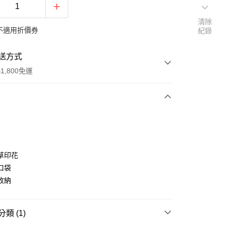
清除
不適用折價券
紀錄
送方式
1,800免運
次付款
付款
草印花
口袋
收納
享後付
類 (1)