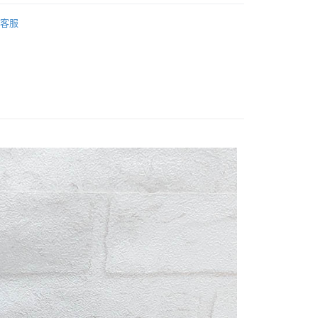
FTEE先享後付」】
 GOODS
先享後付是「在收到商品之後才付款」的支付方式。 讓您購物簡單
客服
心！
：不需註冊會員、不需綁卡、不需儲值。
：只要手機號碼，簡訊認證，即可結帳。
：先確認商品／服務後，再付款。
付款
EE先享後付」結帳流程】
0，滿NT$1,800(含以上)免運費
方式選擇「AFTEE先享後付」後，將跳轉至「AFTEE先享後
頁面，進行簡訊認證並確認金額後，即可完成結帳。
家取貨
成立數日內，您將收到繳費通知簡訊。
費通知簡訊後14天內，點擊此簡訊中的連結，可透過四大超商
0，滿NT$1,800(含以上)免運費
網路銀行／等多元方式進行付款，方視為交易完成。
：結帳手續完成當下不需立刻繳費，但若您需要取消訂單，請聯
付款
的店家。未經商家同意取消之訂單仍視為有效，需透過AFTEE
繳納相關費用。
0，滿NT$2,000(含以上)免運費
否成功請以「AFTEE先享後付 」之結帳頁面顯示為準，若有關於
功／繳費後需取消欲退款等相關疑問，請聯繫「AFTEE先享後
1取貨
援中心」
https://netprotections.freshdesk.com/support/home
0，滿NT$2,000(含以上)免運費
項】
(包裹尺寸60cm以下)
恩沛科技股份有限公司提供之「AFTEE先享後付」服務完成之
依本服務之必要範圍內提供個人資料，並將交易相關給付款項請
00，滿NT$2,000(含以上)免運費
讓予恩沛科技股份有限公司。
個人資料處理事宜，請瀏覽以下網址：
(包裹尺寸90cm以下)