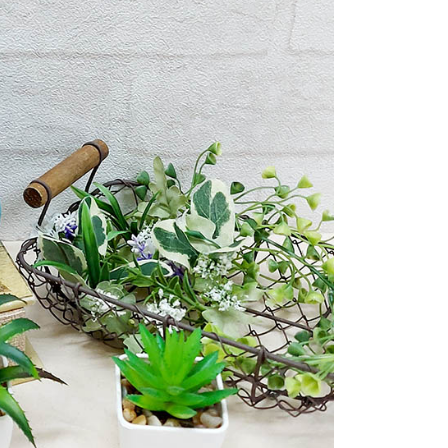
ee.tw/terms/#terms3
40，滿NT$2,000(含以上)免運費
年的使用者請事先徵得法定代理人或監護人之同意方可使用
E先享後付」，若未經同意申辦者引起之損失，本公司不負相關責
AFTEE先享後付」時，將依據個別帳號之用戶狀況，依本公司
核予不同之上限額度；若仍有額度不足之情形，本公司將視審查
用戶進行身份認證。
一人註冊多個帳號或使用他人資訊註冊。若發現惡意使用之情
科技股份有限公司將有權停止該用戶之使用額度並採取法律行