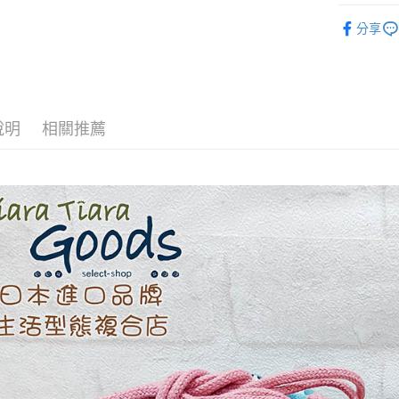
【關於「A
◆ 生活雜貨
ATM付款
AFTEE
分享
便利好安
１．簡單
２．便利
運送方式
３．安心
全家取貨
【「AFT
說明
相關推薦
每筆NT$6
１．於結帳
付」結帳
付款後全
２．訂單
３．收到繳
每筆NT$6
／ATM／
※ 請注意
7-11取貨
絡購買商品
先享後付
每筆NT$6
※ 交易是
是否繳費成
付款後7-1
付客戶支
每筆NT$6
【注意事
黑貓宅急便
１．透過由
交易，需
每筆NT$1
求債權轉
２．關於
黑貓宅急便