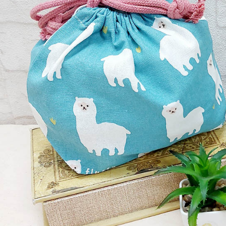
https://aft
每筆NT$1
３．未成
「AFTE
任。
４．使用「
即時審查
結果請求
５．嚴禁
形，恩沛
動。