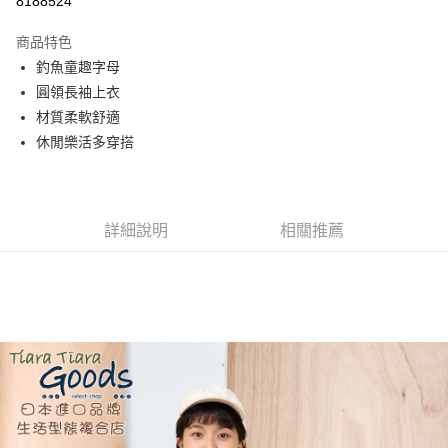
8188524
Apple Pay
商品特色
街口支付
釣魚童趣字母
圓領長袖上衣
悠遊付
材質柔軟舒適
AFTEE先享後付
休閒樂活多穿搭
相關說明
【關於「AFTEE先享後付」】
ATM付款
AFTEE先享後付是「在收到商品之後才付款」的支付方式。 讓您購物簡單
便利好安心！
詳細說明
相關推薦
１．簡單：不需註冊會員、不需綁卡、不需儲值。
運送方式
２．便利：只要手機號碼，簡訊認證，即可結帳。
３．安心：先確認商品／服務後，再付款。
全家取貨付款
每筆NT$60，滿NT$1,800(含以上)免運費
【「AFTEE先享後付」結帳流程】
１．於結帳方式選擇「AFTEE先享後付」後，將跳轉至「AFTEE先享後付」
付款後全家取貨
結帳頁面，進行簡訊認證並確認金額後，即可完成結帳。
２．訂單成立數日內，您將收到繳費通知簡訊。
每筆NT$60，滿NT$1,800(含以上)免運費
３．收到繳費通知簡訊後14天內，點擊此簡訊中的連結，可透過四大超商／
ATM／網路銀行／等多元方式進行付款，方視為交易完成。
7-11取貨付款
※ 請注意：結帳手續完成當下不需立刻繳費，但若您需要取消訂單，請聯絡
每筆NT$60，滿NT$2,000(含以上)免運費
購買商品的店家。未經商家同意取消之訂單仍視為有效，需透過AFTEE先享