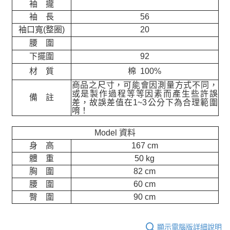
袖 攏
袖 長
56
袖口寬(整圈)
20
腰 圍
下擺圍
92
材 質
棉 100%
商品之尺寸，可能會因測量方式不同，
或是製作過程等等因素而產生些許誤
備 註
差，故誤差值在
1~3
公分下為合理範圍
唷！
Model 資料
身 高
167 cm
體 重
50 kg
胸 圍
82 cm
腰 圍
60 cm
臀 圍
90 cm
顯示電腦版詳細說明