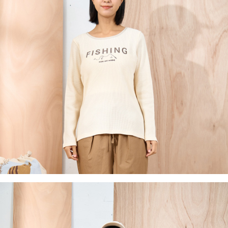
後付繳納相關費用。
付款後7-11取貨
※ 交易是否成功請以「AFTEE先享後付 」之結帳頁面顯示為準，若有關於
是否繳費成功／繳費後需取消欲退款等相關疑問，請聯繫「AFTEE先享後付
每筆NT$60，滿NT$2,000(含以上)免運費
客戶支援中心」
https://netprotections.freshdesk.com/support/home
黑貓宅急便(包裹尺寸60cm以下)
【注意事項】
１．透過由恩沛科技股份有限公司提供之「AFTEE先享後付」服務完成之交
每筆NT$100，滿NT$2,000(含以上)免運費
易，需依本服務之必要範圍內提供個人資料，並將交易相關給付款項請求債
權轉讓予恩沛科技股份有限公司。
黑貓宅急便(包裹尺寸90cm以下)
２．關於個人資料處理事宜，請瀏覽以下網址：
每筆NT$140，滿NT$2,000(含以上)免運費
https://aftee.tw/terms/#terms3
３．未成年的使用者請事先徵得法定代理人或監護人之同意方可使用
「AFTEE先享後付」，若未經同意申辦者引起之損失，本公司不負相關責
任。
４．使用「AFTEE先享後付」時，將依據個別帳號之用戶狀況，依本公司即
時審查核予不同之上限額度；若仍有額度不足之情形，本公司將視審查結果
請求用戶進行身份認證。
５．嚴禁一人註冊多個帳號或使用他人資訊註冊。若發現惡意使用之情形，
恩沛科技股份有限公司將有權停止該用戶之使用額度並採取法律行動。