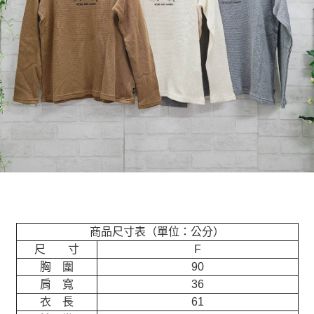
商品尺寸表（單位：公分）
尺 寸
F
胸 圍
90
肩 寬
36
衣 長
61