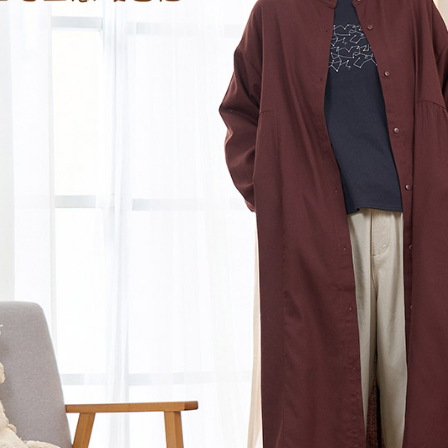
https://aft
每筆NT$1
３．未成
「AFTE
任。
４．使用「
即時審查
結果請求
５．嚴禁
形，恩沛
動。