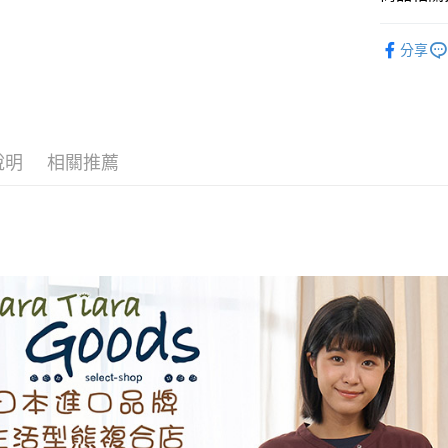
【關於「A
ATM付款
AFTEE
◆ 洋裝 ON
便利好安
分享
１．簡單
⏰超低優
２．便利
運送方式
３．安心
全家取貨
【「AFT
每筆NT$6
１．於結帳
說明
相關推薦
付」結帳
付款後全
２．訂單
３．收到繳
每筆NT$6
／ATM／
※ 請注意
7-11取貨
絡購買商品
先享後付
每筆NT$6
※ 交易是
是否繳費成
付款後7-1
付客戶支
每筆NT$6
【注意事
黑貓宅急便
１．透過由
交易，需
每筆NT$1
求債權轉
２．關於
黑貓宅急便