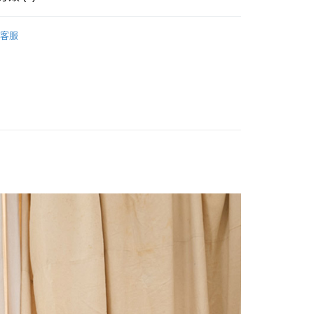
FTEE先享後付」】
先享後付是「在收到商品之後才付款」的支付方式。 讓您購物簡單
E PIECE
心！
客服
：不需註冊會員、不需綁卡、不需儲值。
惠價商品
：只要手機號碼，簡訊認證，即可結帳。
：先確認商品／服務後，再付款。
付款
EE先享後付」結帳流程】
0，滿NT$1,800(含以上)免運費
方式選擇「AFTEE先享後付」後，將跳轉至「AFTEE先享後
頁面，進行簡訊認證並確認金額後，即可完成結帳。
家取貨
成立數日內，您將收到繳費通知簡訊。
費通知簡訊後14天內，點擊此簡訊中的連結，可透過四大超商
0，滿NT$1,800(含以上)免運費
網路銀行／等多元方式進行付款，方視為交易完成。
：結帳手續完成當下不需立刻繳費，但若您需要取消訂單，請聯
付款
的店家。未經商家同意取消之訂單仍視為有效，需透過AFTEE
繳納相關費用。
0，滿NT$2,000(含以上)免運費
否成功請以「AFTEE先享後付 」之結帳頁面顯示為準，若有關於
功／繳費後需取消欲退款等相關疑問，請聯繫「AFTEE先享後
1取貨
援中心」
https://netprotections.freshdesk.com/support/home
0，滿NT$2,000(含以上)免運費
項】
(包裹尺寸60cm以下)
恩沛科技股份有限公司提供之「AFTEE先享後付」服務完成之
依本服務之必要範圍內提供個人資料，並將交易相關給付款項請
00，滿NT$2,000(含以上)免運費
讓予恩沛科技股份有限公司。
個人資料處理事宜，請瀏覽以下網址：
(包裹尺寸90cm以下)