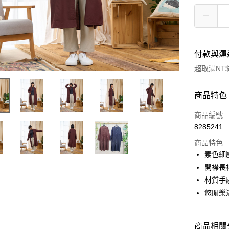
付款與運
超取滿NT$
付款方式
商品特色
信用卡一
商品編號
8285241
超商取貨
商品特色
Apple Pay
素色細
開襟長
街口支付
材質手
悠遊付
悠閒樂
AFTEE先
相關說明
商品相關分