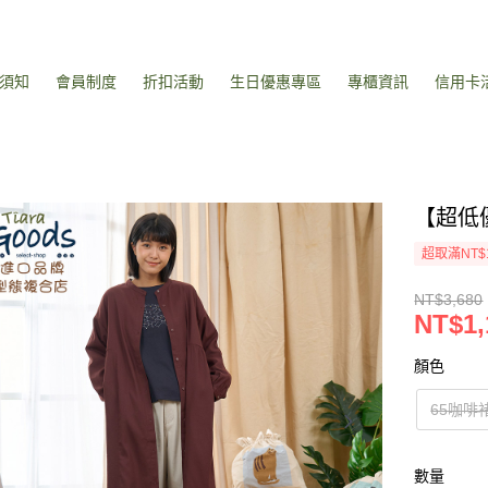
須知
會員制度
折扣活動
生日優惠專區
專櫃資訊
信用卡
【超低
超取滿NT$
NT$3,680
NT$1,
顏色
65咖啡
數量