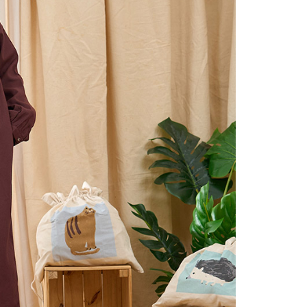
ee.tw/terms/#terms3
40，滿NT$2,000(含以上)免運費
年的使用者請事先徵得法定代理人或監護人之同意方可使用
E先享後付」，若未經同意申辦者引起之損失，本公司不負相關責
AFTEE先享後付」時，將依據個別帳號之用戶狀況，依本公司
核予不同之上限額度；若仍有額度不足之情形，本公司將視審查
用戶進行身份認證。
一人註冊多個帳號或使用他人資訊註冊。若發現惡意使用之情
科技股份有限公司將有權停止該用戶之使用額度並採取法律行