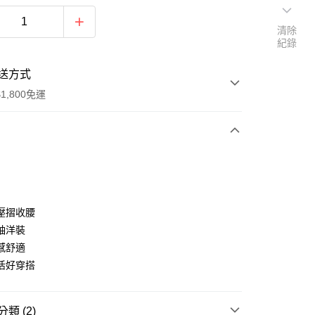
清除
紀錄
送方式
1,800免運
次付款
付款
壓摺收腰
袖洋裝
感舒適
活好穿搭
享後付
類 (2)