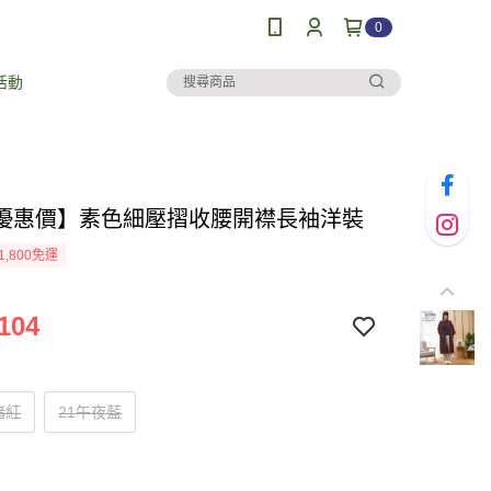
0
活動
優惠價】素色細壓摺收腰開襟長袖洋裝
1,800免運
104
褚紅
21午夜藍