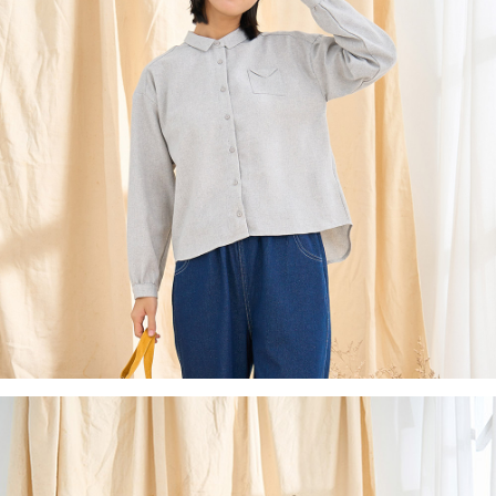
後付繳納相關費用。
付款後7-11取貨
※ 交易是否成功請以「AFTEE先享後付 」之結帳頁面顯示為準，若有關於
是否繳費成功／繳費後需取消欲退款等相關疑問，請聯繫「AFTEE先享後付
每筆NT$60，滿NT$2,000(含以上)免運費
客戶支援中心」
https://netprotections.freshdesk.com/support/home
黑貓宅急便(包裹尺寸60cm以下)
【注意事項】
１．透過由恩沛科技股份有限公司提供之「AFTEE先享後付」服務完成之交
每筆NT$100，滿NT$2,000(含以上)免運費
易，需依本服務之必要範圍內提供個人資料，並將交易相關給付款項請求債
權轉讓予恩沛科技股份有限公司。
黑貓宅急便(包裹尺寸90cm以下)
２．關於個人資料處理事宜，請瀏覽以下網址：
每筆NT$140，滿NT$2,000(含以上)免運費
https://aftee.tw/terms/#terms3
３．未成年的使用者請事先徵得法定代理人或監護人之同意方可使用
「AFTEE先享後付」，若未經同意申辦者引起之損失，本公司不負相關責
任。
４．使用「AFTEE先享後付」時，將依據個別帳號之用戶狀況，依本公司即
時審查核予不同之上限額度；若仍有額度不足之情形，本公司將視審查結果
請求用戶進行身份認證。
５．嚴禁一人註冊多個帳號或使用他人資訊註冊。若發現惡意使用之情形，
恩沛科技股份有限公司將有權停止該用戶之使用額度並採取法律行動。