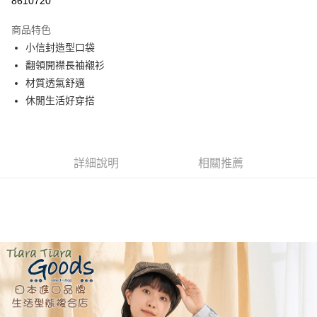
8610720
Apple Pay
商品特色
街口支付
小信封造型口袋
翻領開襟長袖襯衫
悠遊付
材質透氣舒適
AFTEE先享後付
休閒生活好穿搭
相關說明
【關於「AFTEE先享後付」】
ATM付款
AFTEE先享後付是「在收到商品之後才付款」的支付方式。 讓您購物簡單
便利好安心！
詳細說明
相關推薦
１．簡單：不需註冊會員、不需綁卡、不需儲值。
運送方式
２．便利：只要手機號碼，簡訊認證，即可結帳。
３．安心：先確認商品／服務後，再付款。
全家取貨付款
每筆NT$60，滿NT$1,800(含以上)免運費
【「AFTEE先享後付」結帳流程】
１．於結帳方式選擇「AFTEE先享後付」後，將跳轉至「AFTEE先享後付」
付款後全家取貨
結帳頁面，進行簡訊認證並確認金額後，即可完成結帳。
２．訂單成立數日內，您將收到繳費通知簡訊。
每筆NT$60，滿NT$1,800(含以上)免運費
３．收到繳費通知簡訊後14天內，點擊此簡訊中的連結，可透過四大超商／
ATM／網路銀行／等多元方式進行付款，方視為交易完成。
7-11取貨付款
※ 請注意：結帳手續完成當下不需立刻繳費，但若您需要取消訂單，請聯絡
每筆NT$60，滿NT$2,000(含以上)免運費
購買商品的店家。未經商家同意取消之訂單仍視為有效，需透過AFTEE先享