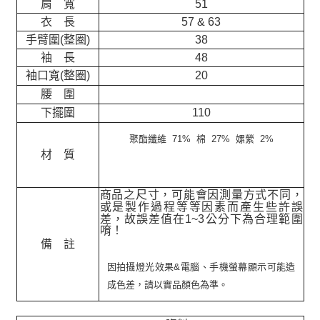
肩 寬
51
衣 長
57 & 63
手臂圍(整圈)
38
袖 長
48
袖口寬(整圈)
20
腰 圍
下擺圍
110
聚酯纖維 71% 棉 27% 嫘縈 2%
材 質
商品之尺寸，可能會因測量方式不同，
或是製作過程等等因素而產生些許誤
差，故誤差值在
1~3
公分下為合理範圍
唷！
備 註
因拍攝燈光效果&電腦、手機螢幕顯示可能造
成色差，請以實品顏色為準。