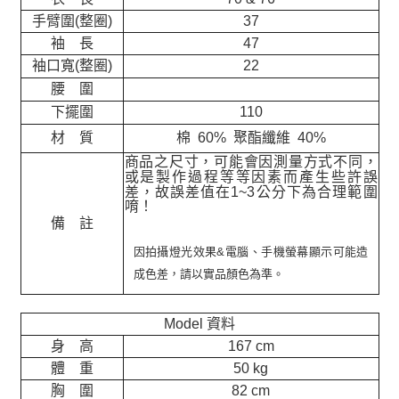
手臂圍(整圈)
37
袖 長
47
袖口寬(整圈)
22
腰 圍
下擺圍
110
材 質
棉 60% 聚酯纖維 40%
商品之尺寸，可能會因測量方式不同，
或是製作過程等等因素而產生些許誤
差，故誤差值在
1~3
公分下為合理範圍
唷！
備 註
因拍攝燈光效果&電腦、手機螢幕顯示可能造
成色差，請以實品顏色為準。
Model 資料
身 高
167 cm
體 重
50 kg
胸 圍
82 cm