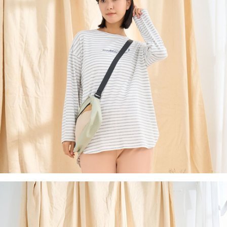
後付繳納相關費用。
付款後7-11取貨
※ 交易是否成功請以「AFTEE先享後付 」之結帳頁面顯示為準，若有關於
是否繳費成功／繳費後需取消欲退款等相關疑問，請聯繫「AFTEE先享後付
每筆NT$60，滿NT$2,000(含以上)免運費
客戶支援中心」
https://netprotections.freshdesk.com/support/home
黑貓宅急便(包裹尺寸60cm以下)
【注意事項】
１．透過由恩沛科技股份有限公司提供之「AFTEE先享後付」服務完成之交
每筆NT$100，滿NT$2,000(含以上)免運費
易，需依本服務之必要範圍內提供個人資料，並將交易相關給付款項請求債
權轉讓予恩沛科技股份有限公司。
黑貓宅急便(包裹尺寸90cm以下)
２．關於個人資料處理事宜，請瀏覽以下網址：
每筆NT$140，滿NT$2,000(含以上)免運費
https://aftee.tw/terms/#terms3
３．未成年的使用者請事先徵得法定代理人或監護人之同意方可使用
「AFTEE先享後付」，若未經同意申辦者引起之損失，本公司不負相關責
任。
４．使用「AFTEE先享後付」時，將依據個別帳號之用戶狀況，依本公司即
時審查核予不同之上限額度；若仍有額度不足之情形，本公司將視審查結果
請求用戶進行身份認證。
５．嚴禁一人註冊多個帳號或使用他人資訊註冊。若發現惡意使用之情形，
恩沛科技股份有限公司將有權停止該用戶之使用額度並採取法律行動。