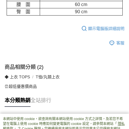
腰 圍
60 cm
臀 圍
90 cm
顯示電腦版詳細說明
客服
商品相關分類 (2)
◆ 上衣 TOPS
T恤/丸類上衣
⏰超低優惠價商品
本分類熱銷
全站排行
本網站中使用 cookie，欲查詢有關本網站使用 cookie 方式之詳情，及若您不希
熱門標籤
望在電腦上使用 cookie 時應如何變更電腦的 cookie 設定，請參閱本網站「
隱私
權條款
」之 Cookie 聲明。您繼續使用本網站即表示您同意本公司得按本網站使