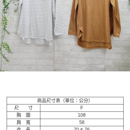
商品尺寸表（單位：公分）
尺 寸
F
胸 圍
108
肩 寬
58
衣 長
70 & 76