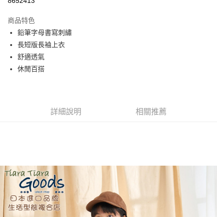
8652413
Apple Pay
商品特色
街口支付
鉛筆字母書寫刺繡
長短版長袖上衣
悠遊付
舒適透氣
AFTEE先享後付
休閒百搭
相關說明
【關於「AFTEE先享後付」】
ATM付款
AFTEE先享後付是「在收到商品之後才付款」的支付方式。 讓您購物簡單
便利好安心！
詳細說明
相關推薦
１．簡單：不需註冊會員、不需綁卡、不需儲值。
運送方式
２．便利：只要手機號碼，簡訊認證，即可結帳。
３．安心：先確認商品／服務後，再付款。
全家取貨付款
每筆NT$60，滿NT$1,800(含以上)免運費
【「AFTEE先享後付」結帳流程】
１．於結帳方式選擇「AFTEE先享後付」後，將跳轉至「AFTEE先享後付」
付款後全家取貨
結帳頁面，進行簡訊認證並確認金額後，即可完成結帳。
２．訂單成立數日內，您將收到繳費通知簡訊。
每筆NT$60，滿NT$1,800(含以上)免運費
３．收到繳費通知簡訊後14天內，點擊此簡訊中的連結，可透過四大超商／
ATM／網路銀行／等多元方式進行付款，方視為交易完成。
7-11取貨付款
※ 請注意：結帳手續完成當下不需立刻繳費，但若您需要取消訂單，請聯絡
每筆NT$60，滿NT$2,000(含以上)免運費
購買商品的店家。未經商家同意取消之訂單仍視為有效，需透過AFTEE先享