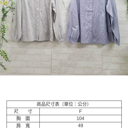
商品尺寸表（單位：公分）
尺 寸
F
胸 圍
104
肩 寬
49