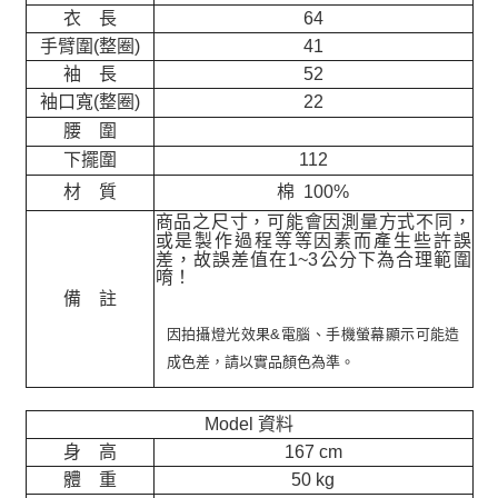
衣 長
64
手臂圍(整圈)
41
袖 長
52
袖口寬(整圈)
22
腰 圍
下擺圍
112
材 質
棉 100%
商品之尺寸，可能會因測量方式不同，
或是製作過程等等因素而產生些許誤
差，故誤差值在
1~3
公分下為合理範圍
唷！
備 註
因拍攝燈光效果&電腦、手機螢幕顯示可能造
成色差，請以實品顏色為準。
Model 資料
身 高
167 cm
體 重
50 kg