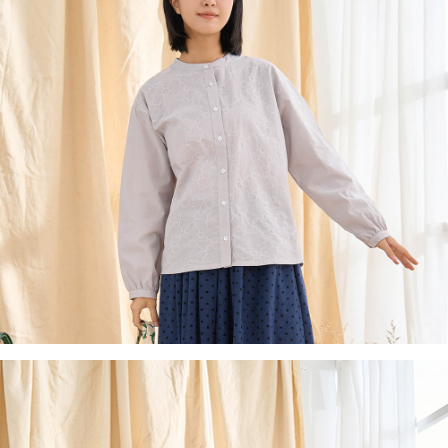
後付繳納相關費用。
付款後7-11取貨
※ 交易是否成功請以「AFTEE先享後付 」之結帳頁面顯示為準，若有關於
是否繳費成功／繳費後需取消欲退款等相關疑問，請聯繫「AFTEE先享後付
每筆NT$60，滿NT$2,000(含以上)免運費
客戶支援中心」
https://netprotections.freshdesk.com/support/home
黑貓宅急便(包裹尺寸60cm以下)
【注意事項】
１．透過由恩沛科技股份有限公司提供之「AFTEE先享後付」服務完成之交
每筆NT$100，滿NT$2,000(含以上)免運費
易，需依本服務之必要範圍內提供個人資料，並將交易相關給付款項請求債
權轉讓予恩沛科技股份有限公司。
黑貓宅急便(包裹尺寸90cm以下)
２．關於個人資料處理事宜，請瀏覽以下網址：
每筆NT$140，滿NT$2,000(含以上)免運費
https://aftee.tw/terms/#terms3
３．未成年的使用者請事先徵得法定代理人或監護人之同意方可使用
「AFTEE先享後付」，若未經同意申辦者引起之損失，本公司不負相關責
任。
４．使用「AFTEE先享後付」時，將依據個別帳號之用戶狀況，依本公司即
時審查核予不同之上限額度；若仍有額度不足之情形，本公司將視審查結果
請求用戶進行身份認證。
５．嚴禁一人註冊多個帳號或使用他人資訊註冊。若發現惡意使用之情形，
恩沛科技股份有限公司將有權停止該用戶之使用額度並採取法律行動。