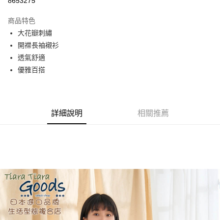
8653275
Apple Pay
商品特色
街口支付
大花瓣刺繡
開襟長袖襯衫
悠遊付
透氣舒適
AFTEE先享後付
優雅百搭
相關說明
【關於「AFTEE先享後付」】
ATM付款
AFTEE先享後付是「在收到商品之後才付款」的支付方式。 讓您購物簡單
便利好安心！
詳細說明
相關推薦
１．簡單：不需註冊會員、不需綁卡、不需儲值。
運送方式
２．便利：只要手機號碼，簡訊認證，即可結帳。
３．安心：先確認商品／服務後，再付款。
全家取貨付款
每筆NT$60，滿NT$1,800(含以上)免運費
【「AFTEE先享後付」結帳流程】
１．於結帳方式選擇「AFTEE先享後付」後，將跳轉至「AFTEE先享後付」
付款後全家取貨
結帳頁面，進行簡訊認證並確認金額後，即可完成結帳。
２．訂單成立數日內，您將收到繳費通知簡訊。
每筆NT$60，滿NT$1,800(含以上)免運費
３．收到繳費通知簡訊後14天內，點擊此簡訊中的連結，可透過四大超商／
ATM／網路銀行／等多元方式進行付款，方視為交易完成。
7-11取貨付款
※ 請注意：結帳手續完成當下不需立刻繳費，但若您需要取消訂單，請聯絡
每筆NT$60，滿NT$2,000(含以上)免運費
購買商品的店家。未經商家同意取消之訂單仍視為有效，需透過AFTEE先享