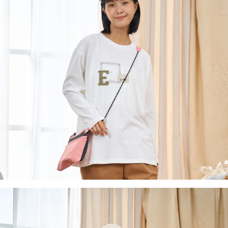
付款後7-11取貨
※ 交易是否成功請以「AFTEE先享後付 」之結帳頁面顯示為準，若有關於
是否繳費成功／繳費後需取消欲退款等相關疑問，請聯繫「AFTEE先享後付
每筆NT$60，滿NT$2,000(含以上)免運費
客戶支援中心」
https://netprotections.freshdesk.com/support/home
黑貓宅急便(包裹尺寸60cm以下)
【注意事項】
１．透過由恩沛科技股份有限公司提供之「AFTEE先享後付」服務完成之交
每筆NT$100，滿NT$2,000(含以上)免運費
易，需依本服務之必要範圍內提供個人資料，並將交易相關給付款項請求債
權轉讓予恩沛科技股份有限公司。
黑貓宅急便(包裹尺寸90cm以下)
２．關於個人資料處理事宜，請瀏覽以下網址：
每筆NT$140，滿NT$2,000(含以上)免運費
https://aftee.tw/terms/#terms3
３．未成年的使用者請事先徵得法定代理人或監護人之同意方可使用
「AFTEE先享後付」，若未經同意申辦者引起之損失，本公司不負相關責
任。
４．使用「AFTEE先享後付」時，將依據個別帳號之用戶狀況，依本公司即
時審查核予不同之上限額度；若仍有額度不足之情形，本公司將視審查結果
請求用戶進行身份認證。
５．嚴禁一人註冊多個帳號或使用他人資訊註冊。若發現惡意使用之情形，
恩沛科技股份有限公司將有權停止該用戶之使用額度並採取法律行動。