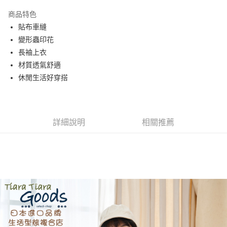
Apple Pay
商品特色
街口支付
貼布車縫
變形蟲印花
悠遊付
長袖上衣
AFTEE先享後付
材質透氣舒適
相關說明
休閒生活好穿搭
【關於「AFTEE先享後付」】
ATM付款
AFTEE先享後付是「在收到商品之後才付款」的支付方式。 讓您購物簡單
便利好安心！
１．簡單：不需註冊會員、不需綁卡、不需儲值。
運送方式
詳細說明
相關推薦
２．便利：只要手機號碼，簡訊認證，即可結帳。
３．安心：先確認商品／服務後，再付款。
全家取貨付款
每筆NT$60，滿NT$1,800(含以上)免運費
【「AFTEE先享後付」結帳流程】
１．於結帳方式選擇「AFTEE先享後付」後，將跳轉至「AFTEE先享後付」
付款後全家取貨
結帳頁面，進行簡訊認證並確認金額後，即可完成結帳。
２．訂單成立數日內，您將收到繳費通知簡訊。
每筆NT$60，滿NT$1,800(含以上)免運費
３．收到繳費通知簡訊後14天內，點擊此簡訊中的連結，可透過四大超商／
ATM／網路銀行／等多元方式進行付款，方視為交易完成。
7-11取貨付款
※ 請注意：結帳手續完成當下不需立刻繳費，但若您需要取消訂單，請聯絡
每筆NT$60，滿NT$2,000(含以上)免運費
購買商品的店家。未經商家同意取消之訂單仍視為有效，需透過AFTEE先享
後付繳納相關費用。