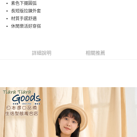
街口支付
素色下擺圓弧
長短版拉鍊外套
悠遊付
材質手感舒適
AFTEE先享後付
休閒樂活好穿搭
相關說明
【關於「AFTEE先享後付」】
ATM付款
AFTEE先享後付是「在收到商品之後才付款」的支付方式。 讓您購物簡單
便利好安心！
詳細說明
相關推薦
１．簡單：不需註冊會員、不需綁卡、不需儲值。
運送方式
２．便利：只要手機號碼，簡訊認證，即可結帳。
３．安心：先確認商品／服務後，再付款。
全家取貨付款
每筆NT$60，滿NT$1,800(含以上)免運費
【「AFTEE先享後付」結帳流程】
１．於結帳方式選擇「AFTEE先享後付」後，將跳轉至「AFTEE先享後付」
付款後全家取貨
結帳頁面，進行簡訊認證並確認金額後，即可完成結帳。
２．訂單成立數日內，您將收到繳費通知簡訊。
每筆NT$60，滿NT$1,800(含以上)免運費
３．收到繳費通知簡訊後14天內，點擊此簡訊中的連結，可透過四大超商／
ATM／網路銀行／等多元方式進行付款，方視為交易完成。
7-11取貨付款
※ 請注意：結帳手續完成當下不需立刻繳費，但若您需要取消訂單，請聯絡
每筆NT$60，滿NT$2,000(含以上)免運費
購買商品的店家。未經商家同意取消之訂單仍視為有效，需透過AFTEE先享
後付繳納相關費用。
付款後7-11取貨
※ 交易是否成功請以「AFTEE先享後付 」之結帳頁面顯示為準，若有關於
是否繳費成功／繳費後需取消欲退款等相關疑問，請聯繫「AFTEE先享後付
每筆NT$60，滿NT$2,000(含以上)免運費