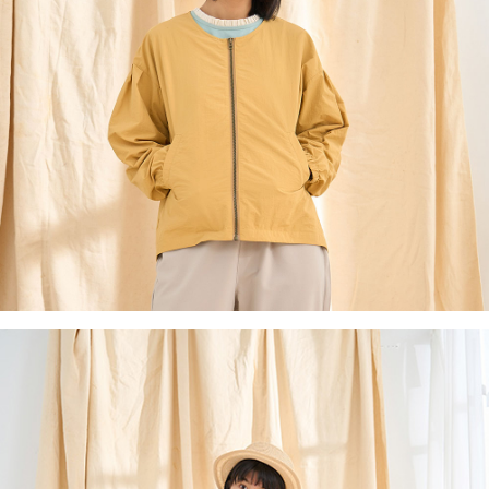
客戶支援中心」
https://netprotections.freshdesk.com/support/home
黑貓宅急便(包裹尺寸60cm以下)
【注意事項】
１．透過由恩沛科技股份有限公司提供之「AFTEE先享後付」服務完成之交
每筆NT$100，滿NT$2,000(含以上)免運費
易，需依本服務之必要範圍內提供個人資料，並將交易相關給付款項請求債
權轉讓予恩沛科技股份有限公司。
黑貓宅急便(包裹尺寸90cm以下)
２．關於個人資料處理事宜，請瀏覽以下網址：
每筆NT$140，滿NT$2,000(含以上)免運費
https://aftee.tw/terms/#terms3
３．未成年的使用者請事先徵得法定代理人或監護人之同意方可使用
「AFTEE先享後付」，若未經同意申辦者引起之損失，本公司不負相關責
任。
４．使用「AFTEE先享後付」時，將依據個別帳號之用戶狀況，依本公司即
時審查核予不同之上限額度；若仍有額度不足之情形，本公司將視審查結果
請求用戶進行身份認證。
５．嚴禁一人註冊多個帳號或使用他人資訊註冊。若發現惡意使用之情形，
恩沛科技股份有限公司將有權停止該用戶之使用額度並採取法律行動。