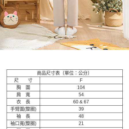
商品尺寸表（單位：公分）
尺 寸
F
胸 圍
104
肩 寬
54
衣 長
60 & 67
手臂圍(整圈)
39
袖 長
48
袖口寬(整圈)
21