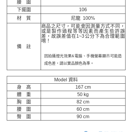
腰 圍
下擺圍
106
材 質
尼龍 100%
商品之尺寸，可能會因測量方式不同，
或是製作過程等等因素而產生些許誤
差，故誤差值在
1~3
公分下為合理範圍
唷！
備 註
因拍攝燈光效果&電腦、手機螢幕顯示可能造
成色差，請以實品顏色為準。
Model 資料
身 高
167 cm
體 重
50 kg
胸 圍
82 cm
腰 圍
60 cm
臀 圍
90 cm