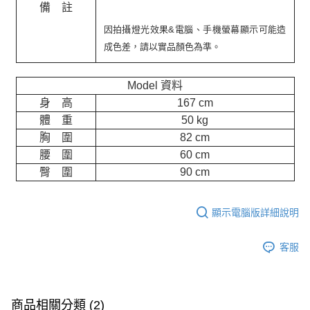
備 註
因拍攝燈光效果&電腦、手機螢幕顯示可能造
成色差，請以實品顏色為準。
Model 資料
身 高
167 cm
體 重
50 kg
胸 圍
82 cm
腰 圍
60 cm
臀 圍
90 cm
顯示電腦版詳細說明
客服
商品相關分類 (2)