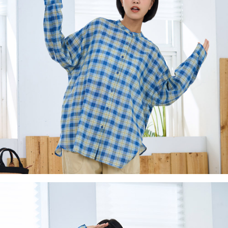
後付繳納相關費用。
付款後7-11取貨
※ 交易是否成功請以「AFTEE先享後付 」之結帳頁面顯示為準，若有關於
是否繳費成功／繳費後需取消欲退款等相關疑問，請聯繫「AFTEE先享後付
每筆NT$60，滿NT$2,000(含以上)免運費
客戶支援中心」
https://netprotections.freshdesk.com/support/home
黑貓宅急便(包裹尺寸60cm以下)
【注意事項】
１．透過由恩沛科技股份有限公司提供之「AFTEE先享後付」服務完成之交
每筆NT$100，滿NT$2,000(含以上)免運費
易，需依本服務之必要範圍內提供個人資料，並將交易相關給付款項請求債
權轉讓予恩沛科技股份有限公司。
黑貓宅急便(包裹尺寸90cm以下)
２．關於個人資料處理事宜，請瀏覽以下網址：
每筆NT$140，滿NT$2,000(含以上)免運費
https://aftee.tw/terms/#terms3
３．未成年的使用者請事先徵得法定代理人或監護人之同意方可使用
「AFTEE先享後付」，若未經同意申辦者引起之損失，本公司不負相關責
任。
４．使用「AFTEE先享後付」時，將依據個別帳號之用戶狀況，依本公司即
時審查核予不同之上限額度；若仍有額度不足之情形，本公司將視審查結果
請求用戶進行身份認證。
５．嚴禁一人註冊多個帳號或使用他人資訊註冊。若發現惡意使用之情形，
恩沛科技股份有限公司將有權停止該用戶之使用額度並採取法律行動。