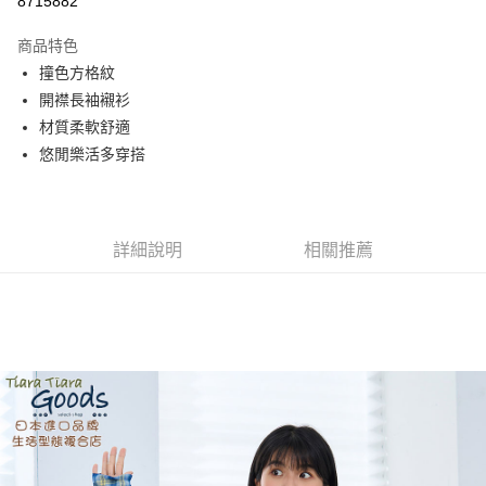
8715882
Apple Pay
商品特色
街口支付
撞色方格紋
開襟長袖襯衫
悠遊付
材質柔軟舒適
AFTEE先享後付
悠閒樂活多穿搭
相關說明
【關於「AFTEE先享後付」】
ATM付款
AFTEE先享後付是「在收到商品之後才付款」的支付方式。 讓您購物簡單
便利好安心！
詳細說明
相關推薦
１．簡單：不需註冊會員、不需綁卡、不需儲值。
運送方式
２．便利：只要手機號碼，簡訊認證，即可結帳。
３．安心：先確認商品／服務後，再付款。
全家取貨付款
每筆NT$60，滿NT$1,800(含以上)免運費
【「AFTEE先享後付」結帳流程】
１．於結帳方式選擇「AFTEE先享後付」後，將跳轉至「AFTEE先享後付」
付款後全家取貨
結帳頁面，進行簡訊認證並確認金額後，即可完成結帳。
２．訂單成立數日內，您將收到繳費通知簡訊。
每筆NT$60，滿NT$1,800(含以上)免運費
３．收到繳費通知簡訊後14天內，點擊此簡訊中的連結，可透過四大超商／
ATM／網路銀行／等多元方式進行付款，方視為交易完成。
7-11取貨付款
※ 請注意：結帳手續完成當下不需立刻繳費，但若您需要取消訂單，請聯絡
每筆NT$60，滿NT$2,000(含以上)免運費
購買商品的店家。未經商家同意取消之訂單仍視為有效，需透過AFTEE先享