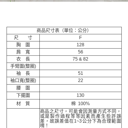
商品尺寸表（單位：公分）
尺 寸
F
胸 圍
128
肩 寬
56
衣 長
75 & 82
手臂圍(整圈)
袖 長
51
袖口寬(整圈)
22
腰 圍
下擺圍
130
材 質
棉 100%
商品之尺寸，可能會因測量方式不同，
或是製作過程等等因素而產生些許誤
差，故誤差值在
1~3
公分下為合理範圍
唷！