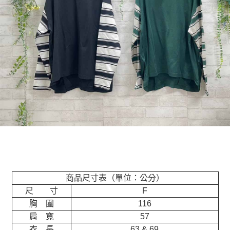
商品尺寸表（單位：公分）
尺 寸
F
胸 圍
116
肩 寬
57
衣 長
63 & 69