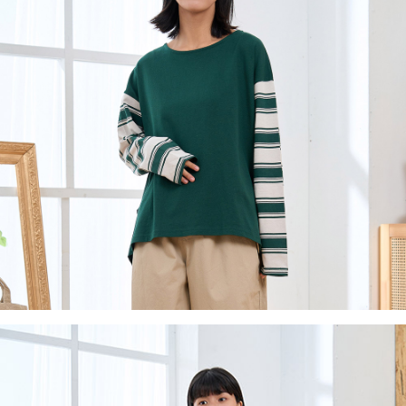
後付繳納相關費用。
付款後7-11取貨
※ 交易是否成功請以「AFTEE先享後付 」之結帳頁面顯示為準，若有關於
是否繳費成功／繳費後需取消欲退款等相關疑問，請聯繫「AFTEE先享後付
每筆NT$60，滿NT$2,000(含以上)免運費
客戶支援中心」
https://netprotections.freshdesk.com/support/home
黑貓宅急便(包裹尺寸60cm以下)
【注意事項】
１．透過由恩沛科技股份有限公司提供之「AFTEE先享後付」服務完成之交
每筆NT$100，滿NT$2,000(含以上)免運費
易，需依本服務之必要範圍內提供個人資料，並將交易相關給付款項請求債
權轉讓予恩沛科技股份有限公司。
黑貓宅急便(包裹尺寸90cm以下)
２．關於個人資料處理事宜，請瀏覽以下網址：
每筆NT$140，滿NT$2,000(含以上)免運費
https://aftee.tw/terms/#terms3
３．未成年的使用者請事先徵得法定代理人或監護人之同意方可使用
「AFTEE先享後付」，若未經同意申辦者引起之損失，本公司不負相關責
任。
４．使用「AFTEE先享後付」時，將依據個別帳號之用戶狀況，依本公司即
時審查核予不同之上限額度；若仍有額度不足之情形，本公司將視審查結果
請求用戶進行身份認證。
５．嚴禁一人註冊多個帳號或使用他人資訊註冊。若發現惡意使用之情形，
恩沛科技股份有限公司將有權停止該用戶之使用額度並採取法律行動。