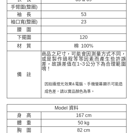
手臂圍(整圈)
袖 長
53
袖口寬(整圈)
23
腰 圍
下擺圍
120
材 質
棉 100%
商品之尺寸，可能會因測量方式不同，
或是製作過程等等因素而產生些許誤
差，故誤差值在
1~3
公分下為合理範圍
唷！
備 註
因拍攝燈光效果&電腦、手機螢幕顯示可能造
成色差，請以實品顏色為準。
Model 資料
身 高
167 cm
體 重
50 kg
胸 圍
82 cm