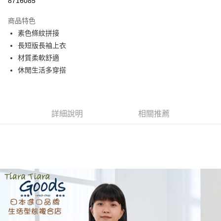
8716085
Apple Pay
商品特色
街口支付
素色條紋拼接
長短版長袖上衣
悠遊付
材質柔軟舒適
AFTEE先享後付
休閒生活多穿搭
相關說明
【關於「AFTEE先享後付」】
ATM付款
AFTEE先享後付是「在收到商品之後才付款」的支付方式。 讓您購物簡單
便利好安心！
詳細說明
相關推薦
１．簡單：不需註冊會員、不需綁卡、不需儲值。
運送方式
２．便利：只要手機號碼，簡訊認證，即可結帳。
３．安心：先確認商品／服務後，再付款。
全家取貨付款
每筆NT$60，滿NT$1,800(含以上)免運費
【「AFTEE先享後付」結帳流程】
１．於結帳方式選擇「AFTEE先享後付」後，將跳轉至「AFTEE先享後付」
付款後全家取貨
結帳頁面，進行簡訊認證並確認金額後，即可完成結帳。
２．訂單成立數日內，您將收到繳費通知簡訊。
每筆NT$60，滿NT$1,800(含以上)免運費
３．收到繳費通知簡訊後14天內，點擊此簡訊中的連結，可透過四大超商／
ATM／網路銀行／等多元方式進行付款，方視為交易完成。
7-11取貨付款
※ 請注意：結帳手續完成當下不需立刻繳費，但若您需要取消訂單，請聯絡
每筆NT$60，滿NT$2,000(含以上)免運費
購買商品的店家。未經商家同意取消之訂單仍視為有效，需透過AFTEE先享