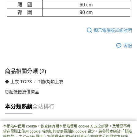
腰 圍
60 cm
臀 圍
90 cm
顯示電腦版詳細說明
客服
商品相關分類 (2)
◆ 上衣 TOPS
T恤/丸類上衣
⏰超低優惠價商品
本分類熱銷
全站排行
本網站中使用 cookie，欲查詢有關本網站使用 cookie 方式之詳情，及若您不希
熱門標籤
望在電腦上使用 cookie 時應如何變更電腦的 cookie 設定，請參閱本網站「
隱私
權條款
」之 Cookie 聲明。您繼續使用本網站即表示您同意本公司得按本網站使