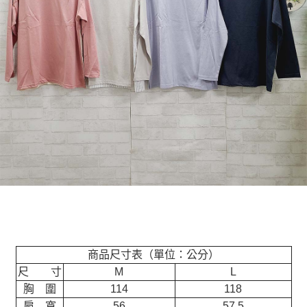
商品尺寸表（單位：公分）
尺 寸
M
L
胸 圍
114
118
肩 寬
56
57.5