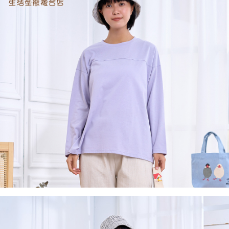
後付繳納相關費用。
付款後7-11取貨
※ 交易是否成功請以「AFTEE先享後付 」之結帳頁面顯示為準，若有關於
是否繳費成功／繳費後需取消欲退款等相關疑問，請聯繫「AFTEE先享後付
每筆NT$60，滿NT$2,000(含以上)免運費
客戶支援中心」
https://netprotections.freshdesk.com/support/home
黑貓宅急便(包裹尺寸60cm以下)
【注意事項】
１．透過由恩沛科技股份有限公司提供之「AFTEE先享後付」服務完成之交
每筆NT$100，滿NT$2,000(含以上)免運費
易，需依本服務之必要範圍內提供個人資料，並將交易相關給付款項請求債
權轉讓予恩沛科技股份有限公司。
黑貓宅急便(包裹尺寸90cm以下)
２．關於個人資料處理事宜，請瀏覽以下網址：
每筆NT$140，滿NT$2,000(含以上)免運費
https://aftee.tw/terms/#terms3
３．未成年的使用者請事先徵得法定代理人或監護人之同意方可使用
「AFTEE先享後付」，若未經同意申辦者引起之損失，本公司不負相關責
任。
４．使用「AFTEE先享後付」時，將依據個別帳號之用戶狀況，依本公司即
時審查核予不同之上限額度；若仍有額度不足之情形，本公司將視審查結果
請求用戶進行身份認證。
５．嚴禁一人註冊多個帳號或使用他人資訊註冊。若發現惡意使用之情形，
恩沛科技股份有限公司將有權停止該用戶之使用額度並採取法律行動。