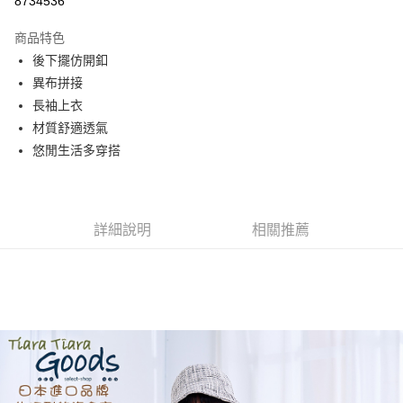
8734536
Apple Pay
商品特色
街口支付
後下擺仿開釦
異布拼接
悠遊付
長袖上衣
AFTEE先享後付
材質舒適透氣
相關說明
悠閒生活多穿搭
【關於「AFTEE先享後付」】
ATM付款
AFTEE先享後付是「在收到商品之後才付款」的支付方式。 讓您購物簡單
便利好安心！
１．簡單：不需註冊會員、不需綁卡、不需儲值。
運送方式
詳細說明
相關推薦
２．便利：只要手機號碼，簡訊認證，即可結帳。
３．安心：先確認商品／服務後，再付款。
全家取貨付款
每筆NT$60，滿NT$1,800(含以上)免運費
【「AFTEE先享後付」結帳流程】
１．於結帳方式選擇「AFTEE先享後付」後，將跳轉至「AFTEE先享後付」
付款後全家取貨
結帳頁面，進行簡訊認證並確認金額後，即可完成結帳。
２．訂單成立數日內，您將收到繳費通知簡訊。
每筆NT$60，滿NT$1,800(含以上)免運費
３．收到繳費通知簡訊後14天內，點擊此簡訊中的連結，可透過四大超商／
ATM／網路銀行／等多元方式進行付款，方視為交易完成。
7-11取貨付款
※ 請注意：結帳手續完成當下不需立刻繳費，但若您需要取消訂單，請聯絡
每筆NT$60，滿NT$2,000(含以上)免運費
購買商品的店家。未經商家同意取消之訂單仍視為有效，需透過AFTEE先享