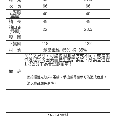
衣 長
66
66
手臂圍
40
40
(整圈)
袖 長
45
45
袖口寬
22
23.5
(整圈)
腰 圍
下擺圍
118
122
材 質
聚酯纖維 65% 棉 35%
商品之尺寸，可能會因測量方式不同，或是製
作過程等等因素而產生些許誤差，故誤差值在
1~3公分下為合理範圍唷！
備 註
因拍攝燈光效果&電腦、手機螢幕顯示可能造成色差，
請以實品顏色為準。
Model 資料