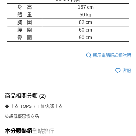
身 高
167 cm
體 重
50 kg
胸 圍
82 cm
腰 圍
60 cm
臀 圍
90 cm
顯示電腦版詳細說明
客服
商品相關分類 (2)
◆ 上衣 TOPS
T恤/丸類上衣
⏰超低優惠價商品
本分類熱銷
全站排行