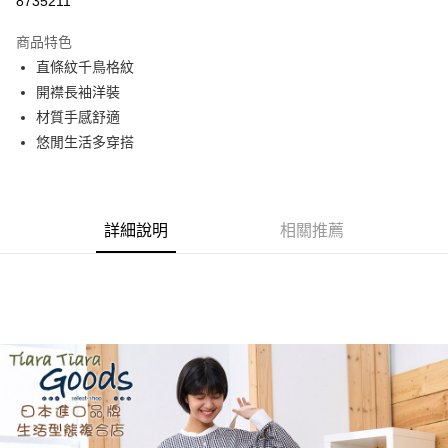
8735211
Apple Pay
商品特色
街口支付
直條紋千鳥格紋
開襟長袖洋裝
悠遊付
材質手感舒適
AFTEE先享後付
悠閒生活多穿搭
相關說明
【關於「AFTEE先享後付」】
ATM付款
AFTEE先享後付是「在收到商品之後才付款」的支付方式。 讓您購物簡單
便利好安心！
詳細說明
相關推薦
１．簡單：不需註冊會員、不需綁卡、不需儲值。
運送方式
２．便利：只要手機號碼，簡訊認證，即可結帳。
３．安心：先確認商品／服務後，再付款。
全家取貨付款
每筆NT$60，滿NT$1,800(含以上)免運費
【「AFTEE先享後付」結帳流程】
１．於結帳方式選擇「AFTEE先享後付」後，將跳轉至「AFTEE先享後付」
付款後全家取貨
結帳頁面，進行簡訊認證並確認金額後，即可完成結帳。
２．訂單成立數日內，您將收到繳費通知簡訊。
每筆NT$60，滿NT$1,800(含以上)免運費
３．收到繳費通知簡訊後14天內，點擊此簡訊中的連結，可透過四大超商／
ATM／網路銀行／等多元方式進行付款，方視為交易完成。
7-11取貨付款
※ 請注意：結帳手續完成當下不需立刻繳費，但若您需要取消訂單，請聯絡
每筆NT$60，滿NT$2,000(含以上)免運費
購買商品的店家。未經商家同意取消之訂單仍視為有效，需透過AFTEE先享