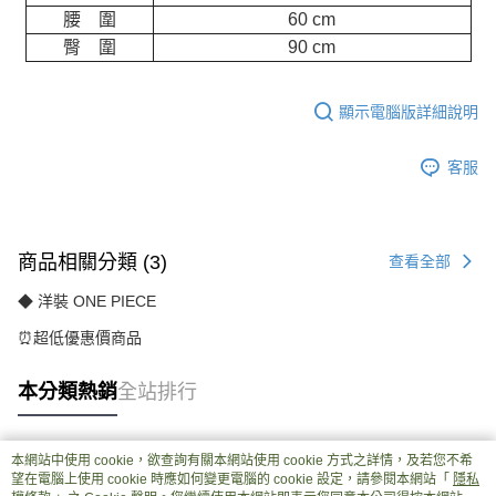
腰 圍
60 cm
臀 圍
90 cm
顯示電腦版詳細說明
客服
商品相關分類 (3)
查看全部
◆ 洋裝 ONE PIECE
⏰超低優惠價商品
本分類熱銷
全站排行
本網站中使用 cookie，欲查詢有關本網站使用 cookie 方式之詳情，及若您不希
熱門標籤
望在電腦上使用 cookie 時應如何變更電腦的 cookie 設定，請參閱本網站「
隱私