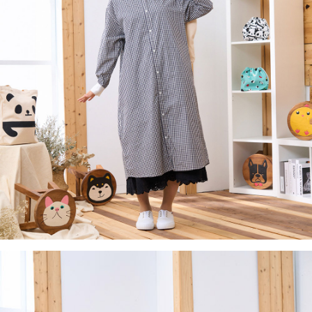
後付繳納相關費用。
付款後7-11取貨
※ 交易是否成功請以「AFTEE先享後付 」之結帳頁面顯示為準，若有關於
是否繳費成功／繳費後需取消欲退款等相關疑問，請聯繫「AFTEE先享後付
每筆NT$60，滿NT$2,000(含以上)免運費
客戶支援中心」
https://netprotections.freshdesk.com/support/home
黑貓宅急便(包裹尺寸60cm以下)
【注意事項】
１．透過由恩沛科技股份有限公司提供之「AFTEE先享後付」服務完成之交
每筆NT$100，滿NT$2,000(含以上)免運費
易，需依本服務之必要範圍內提供個人資料，並將交易相關給付款項請求債
權轉讓予恩沛科技股份有限公司。
黑貓宅急便(包裹尺寸90cm以下)
２．關於個人資料處理事宜，請瀏覽以下網址：
每筆NT$140，滿NT$2,000(含以上)免運費
https://aftee.tw/terms/#terms3
３．未成年的使用者請事先徵得法定代理人或監護人之同意方可使用
「AFTEE先享後付」，若未經同意申辦者引起之損失，本公司不負相關責
任。
４．使用「AFTEE先享後付」時，將依據個別帳號之用戶狀況，依本公司即
時審查核予不同之上限額度；若仍有額度不足之情形，本公司將視審查結果
請求用戶進行身份認證。
５．嚴禁一人註冊多個帳號或使用他人資訊註冊。若發現惡意使用之情形，
恩沛科技股份有限公司將有權停止該用戶之使用額度並採取法律行動。