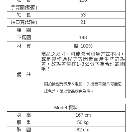
衣 長
116
手臂圍(整圈)
袖 長
53
袖口寬(整圈)
21
腰 圍
下擺圍
143
材 質
棉 100%
商品之尺寸，可能會因測量方式不同，
或是製作過程等等因素而產生些許誤
差，故誤差值在
1~3
公分下為合理範圍
唷！
備 註
因拍攝燈光效果&電腦、手機螢幕顯示可能造
成色差，請以實品顏色為準。
Model 資料
身 高
167 cm
體 重
50 kg
胸 圍
82 cm