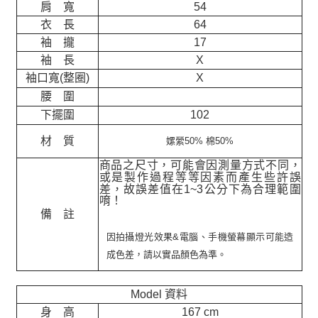
肩 寬
54
衣 長
64
袖 攏
17
袖 長
X
袖口寬(整圈)
X
腰 圍
下擺圍
102
材 質
嫘縈50% 棉50%
商品之尺寸，可能會因測量方式不同，
或是製作過程等等因素而產生些許誤
差，故誤差值在
1~3
公分下為合理範圍
唷！
備 註
因拍攝燈光效果&電腦、手機螢幕顯示可能造
成色差，請以實品顏色為準。
Model 資料
身 高
167 cm