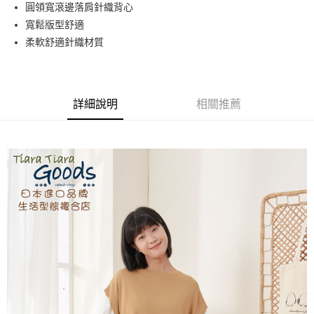
街口支付
圓領寬滾邊落肩針織背心
寬鬆版型舒適
悠遊付
柔軟舒適針織材質
AFTEE先享後付
相關說明
【關於「AFTEE先享後付」】
ATM付款
AFTEE先享後付是「在收到商品之後才付款」的支付方式。 讓您購物簡單
詳細說明
相關推薦
便利好安心！
１．簡單：不需註冊會員、不需綁卡、不需儲值。
運送方式
２．便利：只要手機號碼，簡訊認證，即可結帳。
３．安心：先確認商品／服務後，再付款。
全家取貨付款
每筆NT$60，滿NT$1,800(含以上)免運費
【「AFTEE先享後付」結帳流程】
１．於結帳方式選擇「AFTEE先享後付」後，將跳轉至「AFTEE先享後付」
付款後全家取貨
結帳頁面，進行簡訊認證並確認金額後，即可完成結帳。
２．訂單成立數日內，您將收到繳費通知簡訊。
每筆NT$60，滿NT$1,800(含以上)免運費
３．收到繳費通知簡訊後14天內，點擊此簡訊中的連結，可透過四大超商／
ATM／網路銀行／等多元方式進行付款，方視為交易完成。
7-11取貨付款
※ 請注意：結帳手續完成當下不需立刻繳費，但若您需要取消訂單，請聯絡
每筆NT$60，滿NT$2,000(含以上)免運費
購買商品的店家。未經商家同意取消之訂單仍視為有效，需透過AFTEE先享
後付繳納相關費用。
付款後7-11取貨
※ 交易是否成功請以「AFTEE先享後付 」之結帳頁面顯示為準，若有關於
是否繳費成功／繳費後需取消欲退款等相關疑問，請聯繫「AFTEE先享後付
每筆NT$60，滿NT$2,000(含以上)免運費