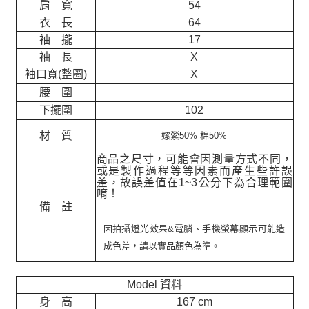
肩 寬
54
衣 長
64
袖 攏
17
袖 長
X
袖口寬(整圈)
X
腰 圍
下擺圍
102
材 質
嫘縈50% 棉50%
商品之尺寸，可能會因測量方式不同，
或是製作過程等等因素而產生些許誤
差，故誤差值在
1~3
公分下為合理範圍
唷！
備 註
因拍攝燈光效果&電腦、手機螢幕顯示可能造
成色差，請以實品顏色為準。
Model 資料
身 高
167 cm