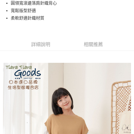
街口支付
圓領寬滾邊落肩針織背心
寬鬆版型舒適
悠遊付
柔軟舒適針織材質
AFTEE先享後付
相關說明
【關於「AFTEE先享後付」】
ATM付款
AFTEE先享後付是「在收到商品之後才付款」的支付方式。 讓您購物簡單
詳細說明
相關推薦
便利好安心！
１．簡單：不需註冊會員、不需綁卡、不需儲值。
運送方式
２．便利：只要手機號碼，簡訊認證，即可結帳。
３．安心：先確認商品／服務後，再付款。
全家取貨付款
每筆NT$60，滿NT$1,800(含以上)免運費
【「AFTEE先享後付」結帳流程】
１．於結帳方式選擇「AFTEE先享後付」後，將跳轉至「AFTEE先享後付」
付款後全家取貨
結帳頁面，進行簡訊認證並確認金額後，即可完成結帳。
２．訂單成立數日內，您將收到繳費通知簡訊。
每筆NT$60，滿NT$1,800(含以上)免運費
３．收到繳費通知簡訊後14天內，點擊此簡訊中的連結，可透過四大超商／
ATM／網路銀行／等多元方式進行付款，方視為交易完成。
7-11取貨付款
※ 請注意：結帳手續完成當下不需立刻繳費，但若您需要取消訂單，請聯絡
每筆NT$60，滿NT$2,000(含以上)免運費
購買商品的店家。未經商家同意取消之訂單仍視為有效，需透過AFTEE先享
後付繳納相關費用。
付款後7-11取貨
※ 交易是否成功請以「AFTEE先享後付 」之結帳頁面顯示為準，若有關於
是否繳費成功／繳費後需取消欲退款等相關疑問，請聯繫「AFTEE先享後付
每筆NT$60，滿NT$2,000(含以上)免運費