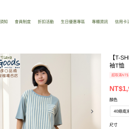
須知
會員制度
折扣活動
生日優惠專區
專櫃資訊
信用卡
【T-S
袖T恤
超取滿NT$
NT$1,
顏色
40綠底
尺寸