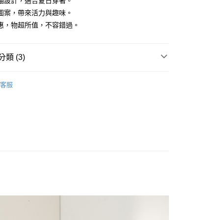
袖設計，適合夏日穿著。
圖案，帶來活力與趣味。
惠，物超所值，不容錯過。
享後付
FTEE先享後付」】
類 (3)
先享後付是「在收到商品之後才付款」的支付方式。 讓您購物簡單
心！
：不需註冊會員、不需綁卡、不需儲值。
OPS
T恤/丸類上衣
：只要手機號碼，簡訊認證，即可結帳。
客服
恤超值優惠單件$390
：先確認商品／服務後，再付款。
付款
袖
EE先享後付」結帳流程】
0，滿NT$1,800(含以上)免運費
方式選擇「AFTEE先享後付」後，將跳轉至「AFTEE先享後
頁面，進行簡訊認證並確認金額後，即可完成結帳。
家取貨
成立數日內，您將收到繳費通知簡訊。
費通知簡訊後14天內，點擊此簡訊中的連結，可透過四大超商
0，滿NT$1,800(含以上)免運費
網路銀行／等多元方式進行付款，方視為交易完成。
：結帳手續完成當下不需立刻繳費，但若您需要取消訂單，請聯
付款
的店家。未經商家同意取消之訂單仍視為有效，需透過AFTEE
繳納相關費用。
0，滿NT$2,000(含以上)免運費
否成功請以「AFTEE先享後付 」之結帳頁面顯示為準，若有關於
功／繳費後需取消欲退款等相關疑問，請聯繫「AFTEE先享後
1取貨
援中心」
https://netprotections.freshdesk.com/support/home
0，滿NT$2,000(含以上)免運費