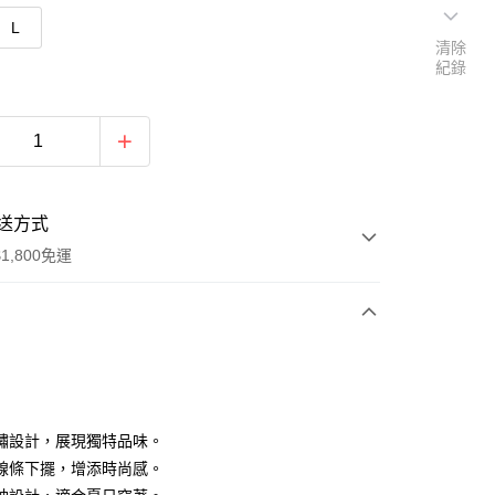
L
清除
紀錄
送方式
1,800免運
次付款
付款
繡設計，展現獨特品味。
線條下擺，增添時尚感。