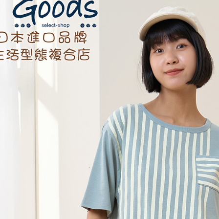
【注意事
黑貓宅急便
１．透過由
交易，需
每筆NT$1
求債權轉
２．關於
黑貓宅急便
https://aft
每筆NT$1
３．未成
「AFTE
任。
４．使用「
即時審查
結果請求
５．嚴禁
形，恩沛
動。