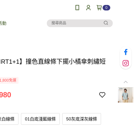
0
活動
HIRT1+1】撞色直線條下擺小橘傘刺繡短
1,800免運
980
米白線條
01白底淺藍線條
50灰底深灰線條