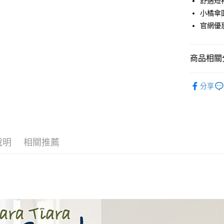
舒適短
悠遊付
小橘傘
官網優
AFTEE先
相關說明
【關於「A
ATM付款
商品相關分
AFTEE
便利好安
１．簡單
◆ 上衣 T
２．便利
分享
運送方式
📣短袖T
３．安心
全家取貨
春夏⇒短
【「AFT
每筆NT$6
１．於結帳
付」結帳
付款後全
２．訂單
說明
相關推薦
３．收到繳
每筆NT$6
／ATM／
※ 請注意
7-11取貨
絡購買商品
先享後付
每筆NT$6
※ 交易是
是否繳費成
付款後7-1
付客戶支
每筆NT$6