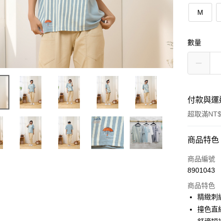
M
數量
付款與運
超取滿NT$
付款方式
商品特色
信用卡一
商品編號
8901043
超商取貨
商品特色
Apple Pay
精緻刺
撞色直
街口支付