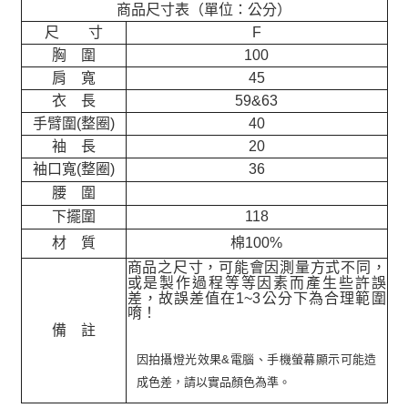
商品尺寸表（單位：公分）
尺 寸
F
胸 圍
100
肩 寬
45
衣 長
59&63
手臂圍(整圈)
40
袖 長
20
袖口寬(整圈)
36
腰 圍
下擺圍
118
材 質
棉100%
商品之尺寸，可能會因測量方式不同，
或是製作過程等等因素而產生些許誤
差，故誤差值在
1~3
公分下為合理範圍
唷！
備 註
因拍攝燈光效果&電腦、手機螢幕顯示可能造
成色差，請以實品顏色為準。