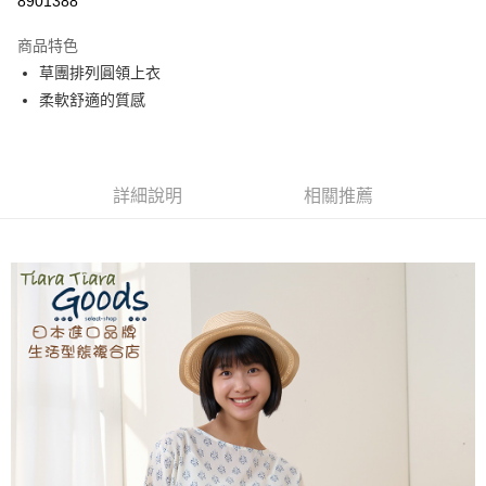
8901388
Apple Pay
商品特色
街口支付
草團排列圓領上衣
柔軟舒適的質感
悠遊付
AFTEE先享後付
相關說明
詳細說明
相關推薦
【關於「AFTEE先享後付」】
ATM付款
AFTEE先享後付是「在收到商品之後才付款」的支付方式。 讓您購物簡單
便利好安心！
１．簡單：不需註冊會員、不需綁卡、不需儲值。
運送方式
２．便利：只要手機號碼，簡訊認證，即可結帳。
３．安心：先確認商品／服務後，再付款。
全家取貨付款
每筆NT$60，滿NT$1,800(含以上)免運費
【「AFTEE先享後付」結帳流程】
１．於結帳方式選擇「AFTEE先享後付」後，將跳轉至「AFTEE先享後付」
付款後全家取貨
結帳頁面，進行簡訊認證並確認金額後，即可完成結帳。
２．訂單成立數日內，您將收到繳費通知簡訊。
每筆NT$60，滿NT$1,800(含以上)免運費
３．收到繳費通知簡訊後14天內，點擊此簡訊中的連結，可透過四大超商／
ATM／網路銀行／等多元方式進行付款，方視為交易完成。
7-11取貨付款
※ 請注意：結帳手續完成當下不需立刻繳費，但若您需要取消訂單，請聯絡
每筆NT$60，滿NT$2,000(含以上)免運費
購買商品的店家。未經商家同意取消之訂單仍視為有效，需透過AFTEE先享