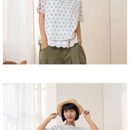
後付繳納相關費用。
付款後7-11取貨
※ 交易是否成功請以「AFTEE先享後付 」之結帳頁面顯示為準，若有關於
是否繳費成功／繳費後需取消欲退款等相關疑問，請聯繫「AFTEE先享後付
每筆NT$60，滿NT$2,000(含以上)免運費
客戶支援中心」
https://netprotections.freshdesk.com/support/home
黑貓宅急便(包裹尺寸60cm以下)
【注意事項】
１．透過由恩沛科技股份有限公司提供之「AFTEE先享後付」服務完成之交
每筆NT$100，滿NT$2,000(含以上)免運費
易，需依本服務之必要範圍內提供個人資料，並將交易相關給付款項請求債
權轉讓予恩沛科技股份有限公司。
黑貓宅急便(包裹尺寸90cm以下)
２．關於個人資料處理事宜，請瀏覽以下網址：
每筆NT$140，滿NT$2,000(含以上)免運費
https://aftee.tw/terms/#terms3
３．未成年的使用者請事先徵得法定代理人或監護人之同意方可使用
「AFTEE先享後付」，若未經同意申辦者引起之損失，本公司不負相關責
任。
４．使用「AFTEE先享後付」時，將依據個別帳號之用戶狀況，依本公司即
時審查核予不同之上限額度；若仍有額度不足之情形，本公司將視審查結果
請求用戶進行身份認證。
５．嚴禁一人註冊多個帳號或使用他人資訊註冊。若發現惡意使用之情形，
恩沛科技股份有限公司將有權停止該用戶之使用額度並採取法律行動。