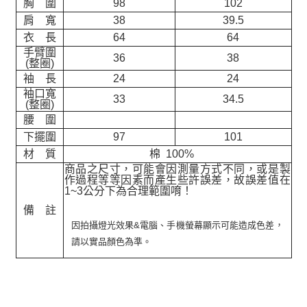
胸 圍
98
102
肩 寬
38
39.5
衣 長
64
64
手臂圍
36
38
(整圈)
袖 長
24
24
袖口寬
33
34.5
(整圈)
腰 圍
下擺圍
97
101
材 質
棉 100%
商品之尺寸，可能會因測量方式不同，或是製
作過程等等因素而產生些許誤差，故誤差值在
1~3公分下為合理範圍唷！
備 註
因拍攝燈光效果&電腦、手機螢幕顯示可能造成色差，
請以實品顏色為準。