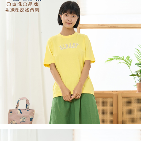
付款後全家取貨
結帳頁面，進行簡訊認證並確認金額後，即可完成結帳。
２．訂單成立數日內，您將收到繳費通知簡訊。
每筆NT$60，滿NT$1,800(含以上)免運費
３．收到繳費通知簡訊後14天內，點擊此簡訊中的連結，可透過四大超商／
ATM／網路銀行／等多元方式進行付款，方視為交易完成。
7-11取貨付款
※ 請注意：結帳手續完成當下不需立刻繳費，但若您需要取消訂單，請聯絡
每筆NT$60，滿NT$2,000(含以上)免運費
購買商品的店家。未經商家同意取消之訂單仍視為有效，需透過AFTEE先享
後付繳納相關費用。
付款後7-11取貨
※ 交易是否成功請以「AFTEE先享後付 」之結帳頁面顯示為準，若有關於
是否繳費成功／繳費後需取消欲退款等相關疑問，請聯繫「AFTEE先享後付
每筆NT$60，滿NT$2,000(含以上)免運費
客戶支援中心」
https://netprotections.freshdesk.com/support/home
黑貓宅急便(包裹尺寸60cm以下)
【注意事項】
１．透過由恩沛科技股份有限公司提供之「AFTEE先享後付」服務完成之交
每筆NT$100，滿NT$2,000(含以上)免運費
易，需依本服務之必要範圍內提供個人資料，並將交易相關給付款項請求債
權轉讓予恩沛科技股份有限公司。
黑貓宅急便(包裹尺寸90cm以下)
２．關於個人資料處理事宜，請瀏覽以下網址：
每筆NT$140，滿NT$2,000(含以上)免運費
https://aftee.tw/terms/#terms3
３．未成年的使用者請事先徵得法定代理人或監護人之同意方可使用
「AFTEE先享後付」，若未經同意申辦者引起之損失，本公司不負相關責
任。
４．使用「AFTEE先享後付」時，將依據個別帳號之用戶狀況，依本公司即
時審查核予不同之上限額度；若仍有額度不足之情形，本公司將視審查結果
請求用戶進行身份認證。
５．嚴禁一人註冊多個帳號或使用他人資訊註冊。若發現惡意使用之情形，
恩沛科技股份有限公司將有權停止該用戶之使用額度並採取法律行動。