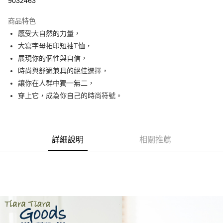
9032463
LINE Pay
商品特色
Apple Pay
感受大自然的力量，
大寫字母拓印短袖T恤，
街口支付
展現你的個性與自信，
悠遊付
時尚與舒適兼具的絕佳選擇，
讓你在人群中獨一無二，
Google Pay
穿上它，成為你自己的時尚符號。
全盈+PAY
AFTEE先享後付
相關說明
詳細說明
相關推薦
【關於「AFTEE先享後付」】
ATM付款
AFTEE先享後付是「在收到商品之後才付款」的支付方式。 讓您購物簡單
便利好安心！
１．簡單：不需註冊會員、不需綁卡、不需儲值。
運送方式
２．便利：只要手機號碼，簡訊認證，即可結帳。
３．安心：先確認商品／服務後，再付款。
全家取貨付款
每筆NT$60，滿NT$1,800(含以上)免運費
【「AFTEE先享後付」結帳流程】
１．於結帳方式選擇「AFTEE先享後付」後，將跳轉至「AFTEE先享後付」