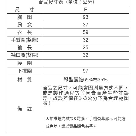
商品尺寸表（單位：公分）
尺 寸
F
胸 圍
93
肩 寬
37
衣 長
59
手臂圍(整圈)
32
袖 長
25
袖口寬(整圈)
32
腰 圍
下擺圍
97
材 質
聚酯纖維65%棉35%
商品之尺寸，可能會因測量方式不同，
或是製作過程等等因素而產生些許誤
差，故誤差值在
1~3
公分下為合理範圍
唷！
備 註
因拍攝燈光效果&電腦、手機螢幕顯示可能造
成色差，請以實品顏色為準。