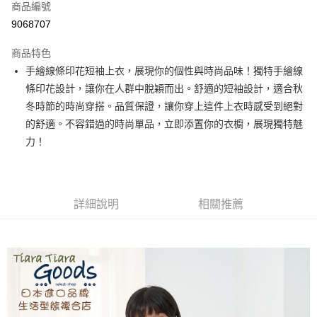
商品編號
超商取貨付款
9068707
LINE Pay
商品特色
Apple Pay
手繪線條印花短袖上衣，展現你的個性與時尚品味！獨特手繪線
條印花設計，讓你在人群中脫穎而出。舒適的短袖設計，適合秋
街口支付
冬時節的時尚穿搭。品質保證，讓你穿上這件上衣時感受到絕對
悠遊付
的舒適。不容錯過的時尚單品，立即添置你的衣櫥，展現獨特魅
力！
Google Pay
全盈+PAY
AFTEE先享後付
詳細說明
相關推薦
相關說明
【關於「AFTEE先享後付」】
ATM付款
AFTEE先享後付是「在收到商品之後才付款」的支付方式。 讓您購物簡單
便利好安心！
１．簡單：不需註冊會員、不需綁卡、不需儲值。
運送方式
２．便利：只要手機號碼，簡訊認證，即可結帳。
３．安心：先確認商品／服務後，再付款。
全家取貨付款