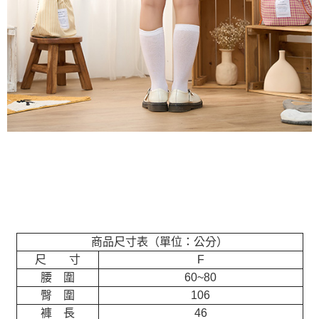
商品尺寸表（單位：公分）
尺 寸
F
腰 圍
60~80
臀 圍
106
褲 長
46