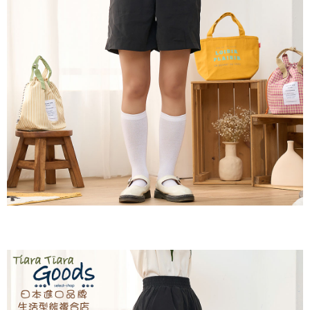
付款後全家取貨
結帳頁面，進行簡訊認證並確認金額後，即可完成結帳。
２．訂單成立數日內，您將收到繳費通知簡訊。
每筆NT$60，滿NT$1,800(含以上)免運費
３．收到繳費通知簡訊後14天內，點擊此簡訊中的連結，可透過四大超商／
ATM／網路銀行／等多元方式進行付款，方視為交易完成。
7-11取貨付款
※ 請注意：結帳手續完成當下不需立刻繳費，但若您需要取消訂單，請聯絡
每筆NT$60，滿NT$2,000(含以上)免運費
購買商品的店家。未經商家同意取消之訂單仍視為有效，需透過AFTEE先享
後付繳納相關費用。
付款後7-11取貨
※ 交易是否成功請以「AFTEE先享後付 」之結帳頁面顯示為準，若有關於
是否繳費成功／繳費後需取消欲退款等相關疑問，請聯繫「AFTEE先享後付
每筆NT$60，滿NT$2,000(含以上)免運費
客戶支援中心」
https://netprotections.freshdesk.com/support/home
黑貓宅急便(包裹尺寸60cm以下)
【注意事項】
１．透過由恩沛科技股份有限公司提供之「AFTEE先享後付」服務完成之交
每筆NT$100，滿NT$2,000(含以上)免運費
易，需依本服務之必要範圍內提供個人資料，並將交易相關給付款項請求債
權轉讓予恩沛科技股份有限公司。
黑貓宅急便(包裹尺寸90cm以下)
２．關於個人資料處理事宜，請瀏覽以下網址：
每筆NT$140，滿NT$2,000(含以上)免運費
https://aftee.tw/terms/#terms3
３．未成年的使用者請事先徵得法定代理人或監護人之同意方可使用
「AFTEE先享後付」，若未經同意申辦者引起之損失，本公司不負相關責
任。
４．使用「AFTEE先享後付」時，將依據個別帳號之用戶狀況，依本公司即
時審查核予不同之上限額度；若仍有額度不足之情形，本公司將視審查結果
請求用戶進行身份認證。
５．嚴禁一人註冊多個帳號或使用他人資訊註冊。若發現惡意使用之情形，
恩沛科技股份有限公司將有權停止該用戶之使用額度並採取法律行動。