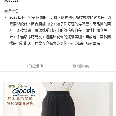
9068827
LINE Pay
商品特色
Apple Pay
2023秋冬，舒適休閒的五分褲，讓你隨心所欲展現時尚風采。鬆
緊腰部設計，貼合腰部曲線，給予你舒適的穿著感。高品質的面
街口支付
料，柔軟親膚，讓你感受到無比的舒適與自在。彈性的褲腳設
悠遊付
計，不僅增添時尚感，還能展現你的纖細美腿。無論是日常休閒
還是閒逛街頭，這款五分褲將成為你不可或缺的時尚單品。
Google Pay
全盈+PAY
AFTEE先享後付
詳細說明
相關推薦
相關說明
【關於「AFTEE先享後付」】
ATM付款
AFTEE先享後付是「在收到商品之後才付款」的支付方式。 讓您購物簡單
便利好安心！
１．簡單：不需註冊會員、不需綁卡、不需儲值。
運送方式
２．便利：只要手機號碼，簡訊認證，即可結帳。
３．安心：先確認商品／服務後，再付款。
全家取貨付款
每筆NT$60，滿NT$1,800(含以上)免運費
【「AFTEE先享後付」結帳流程】
１．於結帳方式選擇「AFTEE先享後付」後，將跳轉至「AFTEE先享後付」