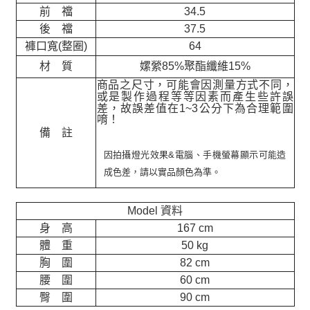
前 襠
34.5
後 襠
37.5
褲口寬(整圈)
64
材 質
嫘縈85%聚酯纖維15%
商品之尺寸，可能會因測量方式不同，
或是製作過程等等因素而產生些許誤
差，故誤差值在
1~3
公分下為合理範圍
唷！
備 註
因拍攝燈光效果&電腦、手機螢幕顯示可能造
成色差，請以實品顏色為準。
Model 資料
身 高
167 cm
體 重
50 kg
胸 圍
82 cm
腰 圍
60 cm
臀 圍
90 cm