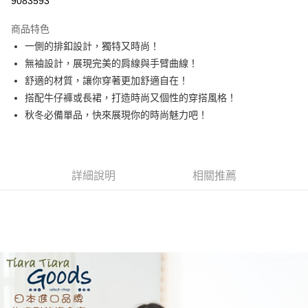
9083593
LINE Pay
商品特色
Apple Pay
一側的排釦設計，獨特又時尚！
無袖設計，展現完美的肩線與手臂曲線！
街口支付
舒適的材質，讓你穿著更加舒適自在！
悠遊付
搭配牛仔褲或長裙，打造時尚又個性的穿搭風格！
秋冬必備單品，快來展現你的時尚魅力吧！
Google Pay
全盈+PAY
AFTEE先享後付
詳細說明
相關推薦
相關說明
【關於「AFTEE先享後付」】
ATM付款
AFTEE先享後付是「在收到商品之後才付款」的支付方式。 讓您購物簡單
便利好安心！
１．簡單：不需註冊會員、不需綁卡、不需儲值。
運送方式
２．便利：只要手機號碼，簡訊認證，即可結帳。
３．安心：先確認商品／服務後，再付款。
全家取貨付款
每筆NT$60，滿NT$1,800(含以上)免運費
【「AFTEE先享後付」結帳流程】
１．於結帳方式選擇「AFTEE先享後付」後，將跳轉至「AFTEE先享後付」