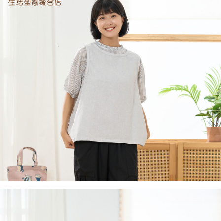
付款後全家取貨
結帳頁面，進行簡訊認證並確認金額後，即可完成結帳。
２．訂單成立數日內，您將收到繳費通知簡訊。
每筆NT$60，滿NT$1,800(含以上)免運費
３．收到繳費通知簡訊後14天內，點擊此簡訊中的連結，可透過四大超商／
ATM／網路銀行／等多元方式進行付款，方視為交易完成。
7-11取貨付款
※ 請注意：結帳手續完成當下不需立刻繳費，但若您需要取消訂單，請聯絡
每筆NT$60，滿NT$2,000(含以上)免運費
購買商品的店家。未經商家同意取消之訂單仍視為有效，需透過AFTEE先享
後付繳納相關費用。
付款後7-11取貨
※ 交易是否成功請以「AFTEE先享後付 」之結帳頁面顯示為準，若有關於
是否繳費成功／繳費後需取消欲退款等相關疑問，請聯繫「AFTEE先享後付
每筆NT$60，滿NT$2,000(含以上)免運費
客戶支援中心」
https://netprotections.freshdesk.com/support/home
黑貓宅急便(包裹尺寸60cm以下)
【注意事項】
１．透過由恩沛科技股份有限公司提供之「AFTEE先享後付」服務完成之交
每筆NT$100，滿NT$2,000(含以上)免運費
易，需依本服務之必要範圍內提供個人資料，並將交易相關給付款項請求債
權轉讓予恩沛科技股份有限公司。
黑貓宅急便(包裹尺寸90cm以下)
２．關於個人資料處理事宜，請瀏覽以下網址：
每筆NT$140，滿NT$2,000(含以上)免運費
https://aftee.tw/terms/#terms3
３．未成年的使用者請事先徵得法定代理人或監護人之同意方可使用
「AFTEE先享後付」，若未經同意申辦者引起之損失，本公司不負相關責
任。
４．使用「AFTEE先享後付」時，將依據個別帳號之用戶狀況，依本公司即
時審查核予不同之上限額度；若仍有額度不足之情形，本公司將視審查結果
請求用戶進行身份認證。
５．嚴禁一人註冊多個帳號或使用他人資訊註冊。若發現惡意使用之情形，
恩沛科技股份有限公司將有權停止該用戶之使用額度並採取法律行動。