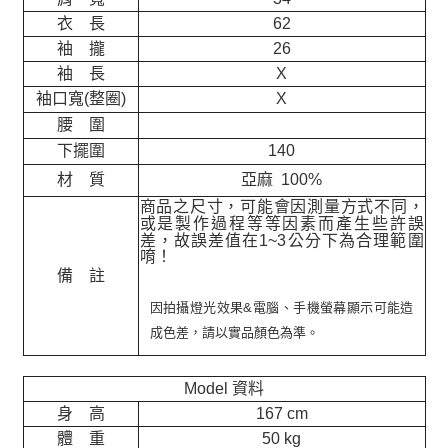
衣 長
62
袖 攏
26
袖 長
X
袖口寬(整圈)
X
腰 圍
下擺圍
140
材 質
亞麻 100%
商品之尺寸，可能會因測量方式不同，
或是製作過程等等因素而產生些許誤
差，故誤差值在
1~3
公分下為合理範圍
唷！
備 註
因拍攝燈光效果&電腦、手機螢幕顯示可能造
成色差，請以實品顏色為準。
Model 資料
身 高
167 cm
體 重
50 kg