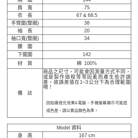
肩 寬
75
衣 長
67 & 68.5
手臂圍(整圈)
38
袖 長
20
袖口寬(整圈)
34
腰 圍
下擺圍
142
材 質
棉 100%
商品之尺寸，可能會因測量方式不同，
或是製作過程等等因素而產生些許誤
差，故誤差值在
1~3
公分下為合理範圍
唷！
備 註
因拍攝燈光效果&電腦、手機螢幕顯示可能造
成色差，請以實品顏色為準。
Model 資料
身 高
167 cm