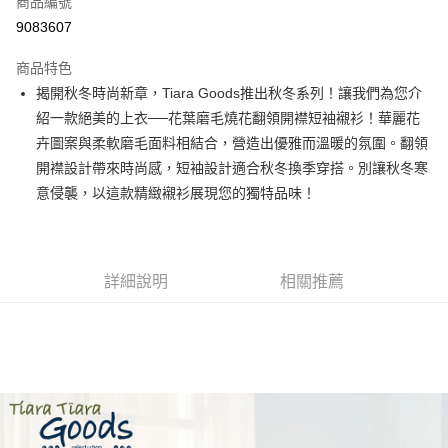
商品編號
超商取貨付款
9083607
LINE Pay
商品特色
Apple Pay
揭開秋冬時尚新章，Tiara Goods推出秋冬系列！讓我們為您介
紹一款絕美的上衣──花葉磨毛燒花翻領開襟短袖襯衫！華麗花
街口支付
卉圖案與柔軟磨毛面料相結合，營造出優雅而溫暖的氛圍。翻領
悠遊付
開襟設計帶來時尚感，短袖設計適合秋冬換季穿搭。別讓秋冬寒
意侵襲，以這款精緻襯衫展現您的獨特品味！
Google Pay
全盈+PAY
AFTEE先享後付
詳細說明
相關推薦
相關說明
【關於「AFTEE先享後付」】
ATM付款
AFTEE先享後付是「在收到商品之後才付款」的支付方式。 讓您購物簡單
便利好安心！
１．簡單：不需註冊會員、不需綁卡、不需儲值。
運送方式
２．便利：只要手機號碼，簡訊認證，即可結帳。
３．安心：先確認商品／服務後，再付款。
全家取貨付款
每筆NT$60，滿NT$1,800(含以上)免運費
【「AFTEE先享後付」結帳流程】