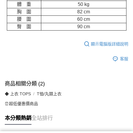
體 重
50 kg
胸 圍
82 cm
腰 圍
60 cm
臀 圍
90 cm
顯示電腦版詳細說明
客服
商品相關分類 (2)
◆ 上衣 TOPS
T恤/丸類上衣
⏰超低優惠價商品
本分類熱銷
全站排行