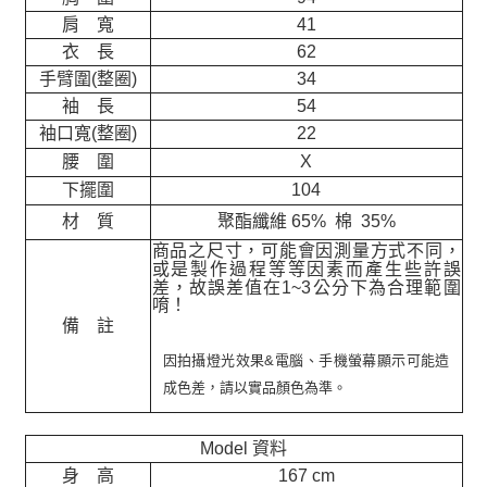
肩 寬
41
衣 長
62
手臂圍(整圈)
34
袖 長
54
袖口寬(整圈)
22
腰 圍
X
下擺圍
104
材 質
聚酯纖維 65% 棉 35%
商品之尺寸，可能會因測量方式不同，
或是製作過程等等因素而產生些許誤
差，故誤差值在
1~3
公分下為合理範圍
唷！
備 註
因拍攝燈光效果&電腦、手機螢幕顯示可能造
成色差，請以實品顏色為準。
Model 資料
身 高
167 cm