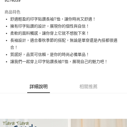
9174039
LINE Pay
商品特色
Apple Pay
舒適輕盈的印字貼讚長袖T恤，讓你時尚又舒適！
擁有印字貼讚的設計，展現你的個性與自信！
街口支付
柔軟的面料觸感，讓你穿上它就不想脫下來！
悠遊付
長袖設計，適合春秋季節的搭配，無論是單穿還是內搭都很適
合！
Google Pay
質感好，品質可信賴，是你的時尚必備單品！
全盈+PAY
讓我們一起穿上印字貼讚長袖T恤，展現自己的魅力吧！
AFTEE先享後付
相關說明
【關於「AFTEE先享後付」】
詳細說明
相關推薦
ATM付款
AFTEE先享後付是「在收到商品之後才付款」的支付方式。 讓您購物簡單
便利好安心！
１．簡單：不需註冊會員、不需綁卡、不需儲值。
運送方式
２．便利：只要手機號碼，簡訊認證，即可結帳。
３．安心：先確認商品／服務後，再付款。
全家取貨付款
每筆NT$60，滿NT$1,800(含以上)免運費
【「AFTEE先享後付」結帳流程】
１．於結帳方式選擇「AFTEE先享後付」後，將跳轉至「AFTEE先享後付」