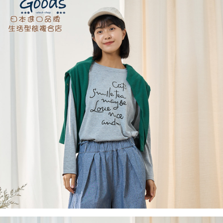
付款後全家取貨
結帳頁面，進行簡訊認證並確認金額後，即可完成結帳。
２．訂單成立數日內，您將收到繳費通知簡訊。
每筆NT$60，滿NT$1,800(含以上)免運費
３．收到繳費通知簡訊後14天內，點擊此簡訊中的連結，可透過四大超商／
ATM／網路銀行／等多元方式進行付款，方視為交易完成。
7-11取貨付款
※ 請注意：結帳手續完成當下不需立刻繳費，但若您需要取消訂單，請聯絡
每筆NT$60，滿NT$2,000(含以上)免運費
購買商品的店家。未經商家同意取消之訂單仍視為有效，需透過AFTEE先享
後付繳納相關費用。
付款後7-11取貨
※ 交易是否成功請以「AFTEE先享後付 」之結帳頁面顯示為準，若有關於
是否繳費成功／繳費後需取消欲退款等相關疑問，請聯繫「AFTEE先享後付
每筆NT$60，滿NT$2,000(含以上)免運費
客戶支援中心」
https://netprotections.freshdesk.com/support/home
黑貓宅急便(包裹尺寸60cm以下)
【注意事項】
１．透過由恩沛科技股份有限公司提供之「AFTEE先享後付」服務完成之交
每筆NT$100，滿NT$2,000(含以上)免運費
易，需依本服務之必要範圍內提供個人資料，並將交易相關給付款項請求債
權轉讓予恩沛科技股份有限公司。
黑貓宅急便(包裹尺寸90cm以下)
２．關於個人資料處理事宜，請瀏覽以下網址：
每筆NT$140，滿NT$2,000(含以上)免運費
https://aftee.tw/terms/#terms3
３．未成年的使用者請事先徵得法定代理人或監護人之同意方可使用
「AFTEE先享後付」，若未經同意申辦者引起之損失，本公司不負相關責
任。
４．使用「AFTEE先享後付」時，將依據個別帳號之用戶狀況，依本公司即
時審查核予不同之上限額度；若仍有額度不足之情形，本公司將視審查結果
請求用戶進行身份認證。
５．嚴禁一人註冊多個帳號或使用他人資訊註冊。若發現惡意使用之情形，
恩沛科技股份有限公司將有權停止該用戶之使用額度並採取法律行動。