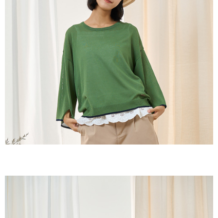
付款後全家取貨
結帳頁面，進行簡訊認證並確認金額後，即可完成結帳。
２．訂單成立數日內，您將收到繳費通知簡訊。
每筆NT$60，滿NT$1,800(含以上)免運費
３．收到繳費通知簡訊後14天內，點擊此簡訊中的連結，可透過四大超商／
ATM／網路銀行／等多元方式進行付款，方視為交易完成。
7-11取貨付款
※ 請注意：結帳手續完成當下不需立刻繳費，但若您需要取消訂單，請聯絡
每筆NT$60，滿NT$2,000(含以上)免運費
購買商品的店家。未經商家同意取消之訂單仍視為有效，需透過AFTEE先享
後付繳納相關費用。
付款後7-11取貨
※ 交易是否成功請以「AFTEE先享後付 」之結帳頁面顯示為準，若有關於
是否繳費成功／繳費後需取消欲退款等相關疑問，請聯繫「AFTEE先享後付
每筆NT$60，滿NT$2,000(含以上)免運費
客戶支援中心」
https://netprotections.freshdesk.com/support/home
黑貓宅急便(包裹尺寸60cm以下)
【注意事項】
１．透過由恩沛科技股份有限公司提供之「AFTEE先享後付」服務完成之交
每筆NT$100，滿NT$2,000(含以上)免運費
易，需依本服務之必要範圍內提供個人資料，並將交易相關給付款項請求債
權轉讓予恩沛科技股份有限公司。
黑貓宅急便(包裹尺寸90cm以下)
２．關於個人資料處理事宜，請瀏覽以下網址：
每筆NT$140，滿NT$2,000(含以上)免運費
https://aftee.tw/terms/#terms3
３．未成年的使用者請事先徵得法定代理人或監護人之同意方可使用
「AFTEE先享後付」，若未經同意申辦者引起之損失，本公司不負相關責
任。
４．使用「AFTEE先享後付」時，將依據個別帳號之用戶狀況，依本公司即
時審查核予不同之上限額度；若仍有額度不足之情形，本公司將視審查結果
請求用戶進行身份認證。
５．嚴禁一人註冊多個帳號或使用他人資訊註冊。若發現惡意使用之情形，
恩沛科技股份有限公司將有權停止該用戶之使用額度並採取法律行動。