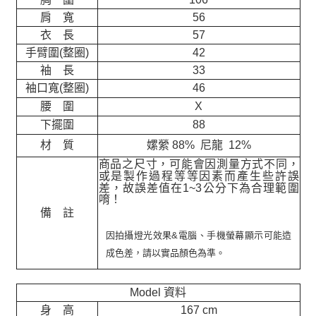
肩 寬
56
衣 長
57
手臂圍(整圈)
42
袖 長
33
袖口寬(整圈)
46
腰 圍
X
下擺圍
88
材 質
嫘縈 88% 尼龍 12%
商品之尺寸，可能會因測量方式不同，
或是製作過程等等因素而產生些許誤
差，故誤差值在
1~3
公分下為合理範圍
唷！
備 註
因拍攝燈光效果&電腦、手機螢幕顯示可能造
成色差，請以實品顏色為準。
Model 資料
身 高
167 cm