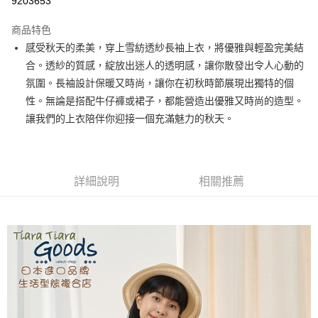
9203653
LINE Pay
商品特色
Apple Pay
感受秋天的柔美，穿上雪紡透紗長袖上衣，將優雅與輕盈完美結
合。透紗的質感，綻放出迷人的透明感，讓你散發出令人心動的
街口支付
氛圍。長袖設計保暖又時尚，讓你在初秋時節展現出獨特的個
悠遊付
性。無論是搭配牛仔褲或裙子，都能營造出優雅又時尚的造型。
讓我們的上衣陪伴你迎接一個充滿魅力的秋天。
Google Pay
全盈+PAY
AFTEE先享後付
詳細說明
相關推薦
相關說明
【關於「AFTEE先享後付」】
ATM付款
AFTEE先享後付是「在收到商品之後才付款」的支付方式。 讓您購物簡單
便利好安心！
１．簡單：不需註冊會員、不需綁卡、不需儲值。
運送方式
２．便利：只要手機號碼，簡訊認證，即可結帳。
３．安心：先確認商品／服務後，再付款。
全家取貨付款
每筆NT$60，滿NT$1,800(含以上)免運費
【「AFTEE先享後付」結帳流程】
１．於結帳方式選擇「AFTEE先享後付」後，將跳轉至「AFTEE先享後付」