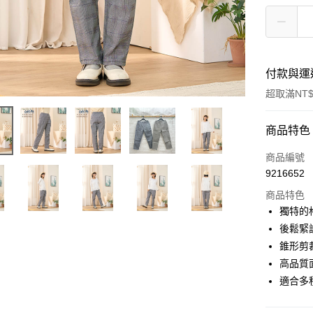
付款與運
超取滿NT$
付款方式
商品特色
信用卡一
商品編號
9216652
超商取貨
商品特色
LINE Pay
獨特的
後鬆緊
Apple Pay
錐形剪
街口支付
高品質
適合多
悠遊付
Google Pa