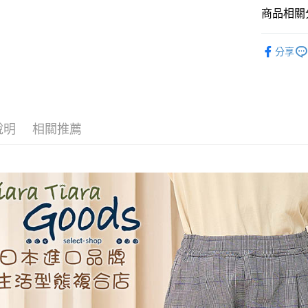
商品相關分
全盈+PAY
◆ 褲子 PA
AFTEE先
分享
春夏⇒短
相關說明
【關於「A
⏰超低優
ATM付款
AFTEE
便利好安
１．簡單
說明
相關推薦
２．便利
運送方式
３．安心
全家取貨
【「AFT
每筆NT$6
１．於結帳
付」結帳
付款後全
２．訂單
３．收到繳
每筆NT$6
／ATM／
※ 請注意
7-11取貨
絡購買商品
先享後付
每筆NT$6
※ 交易是
是否繳費成
付款後7-1
付客戶支