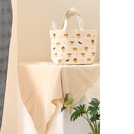
0，滿NT$2,000(含以上)免運費
項】
(包裹尺寸60cm以下)
恩沛科技股份有限公司提供之「AFTEE先享後付」服務完成之
依本服務之必要範圍內提供個人資料，並將交易相關給付款項請
00，滿NT$2,000(含以上)免運費
讓予恩沛科技股份有限公司。
個人資料處理事宜，請瀏覽以下網址：
(包裹尺寸90cm以下)
ee.tw/terms/#terms3
40，滿NT$2,000(含以上)免運費
年的使用者請事先徵得法定代理人或監護人之同意方可使用
E先享後付」，若未經同意申辦者引起之損失，本公司不負相關責
AFTEE先享後付」時，將依據個別帳號之用戶狀況，依本公司
核予不同之上限額度；若仍有額度不足之情形，本公司將視審查
用戶進行身份認證。
一人註冊多個帳號或使用他人資訊註冊。若發現惡意使用之情
科技股份有限公司將有權停止該用戶之使用額度並採取法律行