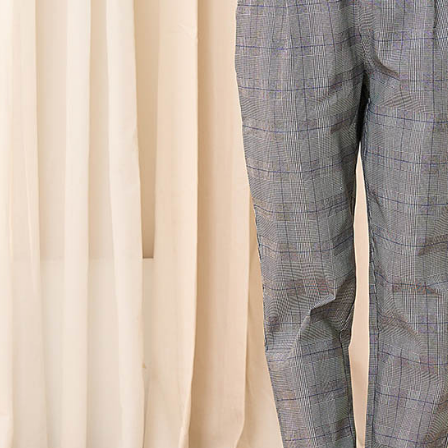
每筆NT$6
【注意事
黑貓宅急便
１．透過由
交易，需
每筆NT$1
求債權轉
２．關於
黑貓宅急便
https://aft
每筆NT$1
３．未成
「AFTE
任。
４．使用「
即時審查
結果請求
５．嚴禁
形，恩沛
動。