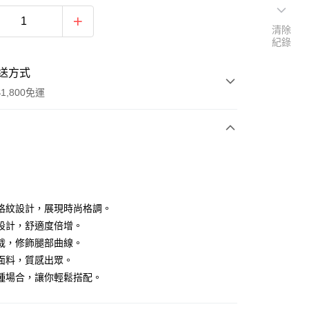
清除
紀錄
送方式
1,800免運
次付款
付款
格紋設計，展現時尚格調。
設計，舒適度倍增。
裁，修飾腿部曲線。
面料，質感出眾。
種場合，讓你輕鬆搭配。
y