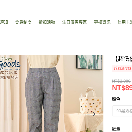
須知
會員制度
折扣活動
生日優惠專區
專櫃資訊
信用卡
【超低
超取滿NT$
NT$2,980
NT$8
顏色
90黑方
數量