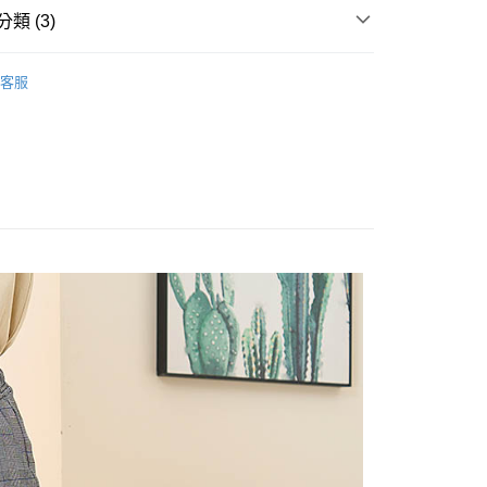
類 (3)
NTS
享後付
客服
袖
FTEE先享後付」】
惠價商品
先享後付是「在收到商品之後才付款」的支付方式。 讓您購物簡單
心！
：不需註冊會員、不需綁卡、不需儲值。
：只要手機號碼，簡訊認證，即可結帳。
：先確認商品／服務後，再付款。
付款
EE先享後付」結帳流程】
0，滿NT$1,800(含以上)免運費
方式選擇「AFTEE先享後付」後，將跳轉至「AFTEE先享後
頁面，進行簡訊認證並確認金額後，即可完成結帳。
家取貨
成立數日內，您將收到繳費通知簡訊。
費通知簡訊後14天內，點擊此簡訊中的連結，可透過四大超商
0，滿NT$1,800(含以上)免運費
網路銀行／等多元方式進行付款，方視為交易完成。
：結帳手續完成當下不需立刻繳費，但若您需要取消訂單，請聯
付款
的店家。未經商家同意取消之訂單仍視為有效，需透過AFTEE
繳納相關費用。
0，滿NT$2,000(含以上)免運費
否成功請以「AFTEE先享後付 」之結帳頁面顯示為準，若有關於
功／繳費後需取消欲退款等相關疑問，請聯繫「AFTEE先享後
1取貨
援中心」
https://netprotections.freshdesk.com/support/home