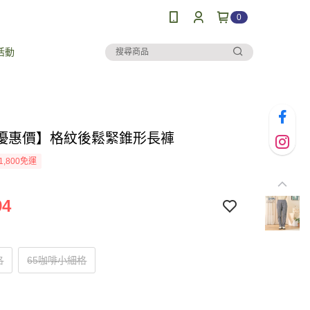
0
活動
優惠價】格紋後鬆緊錐形長褲
1,800免運
94
格
65咖啡小細格