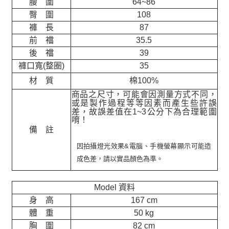
腰 圍
64~86
臀 圍
108
褲 長
87
前 襠
35.5
後 襠
39
褲口寬(整圈)
35
材 質
棉100%
商品之尺寸，可能會因測量方式不同，
或是製作過程等等因素而產生些許誤
差，故誤差值在
1~3
公分下為合理範圍
唷！
備 註
因拍攝燈光效果&電腦、手機螢幕顯示可能造
成色差，請以實品顏色為準。
Model 資料
身 高
167 cm
體 重
50 kg
胸 圍
82 cm