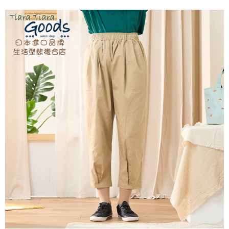
付款後全家取貨
結帳頁面，進行簡訊認證並確認金額後，即可完成結帳。
２．訂單成立數日內，您將收到繳費通知簡訊。
每筆NT$60，滿NT$1,800(含以上)免運費
３．收到繳費通知簡訊後14天內，點擊此簡訊中的連結，可透過四大超商／
ATM／網路銀行／等多元方式進行付款，方視為交易完成。
7-11取貨付款
※ 請注意：結帳手續完成當下不需立刻繳費，但若您需要取消訂單，請聯絡
每筆NT$60，滿NT$2,000(含以上)免運費
購買商品的店家。未經商家同意取消之訂單仍視為有效，需透過AFTEE先享
後付繳納相關費用。
付款後7-11取貨
※ 交易是否成功請以「AFTEE先享後付 」之結帳頁面顯示為準，若有關於
是否繳費成功／繳費後需取消欲退款等相關疑問，請聯繫「AFTEE先享後付
每筆NT$60，滿NT$2,000(含以上)免運費
客戶支援中心」
https://netprotections.freshdesk.com/support/home
黑貓宅急便(包裹尺寸60cm以下)
【注意事項】
１．透過由恩沛科技股份有限公司提供之「AFTEE先享後付」服務完成之交
每筆NT$100，滿NT$2,000(含以上)免運費
易，需依本服務之必要範圍內提供個人資料，並將交易相關給付款項請求債
權轉讓予恩沛科技股份有限公司。
黑貓宅急便(包裹尺寸90cm以下)
２．關於個人資料處理事宜，請瀏覽以下網址：
每筆NT$140，滿NT$2,000(含以上)免運費
https://aftee.tw/terms/#terms3
３．未成年的使用者請事先徵得法定代理人或監護人之同意方可使用
「AFTEE先享後付」，若未經同意申辦者引起之損失，本公司不負相關責
任。
４．使用「AFTEE先享後付」時，將依據個別帳號之用戶狀況，依本公司即
時審查核予不同之上限額度；若仍有額度不足之情形，本公司將視審查結果
請求用戶進行身份認證。
５．嚴禁一人註冊多個帳號或使用他人資訊註冊。若發現惡意使用之情形，
恩沛科技股份有限公司將有權停止該用戶之使用額度並採取法律行動。