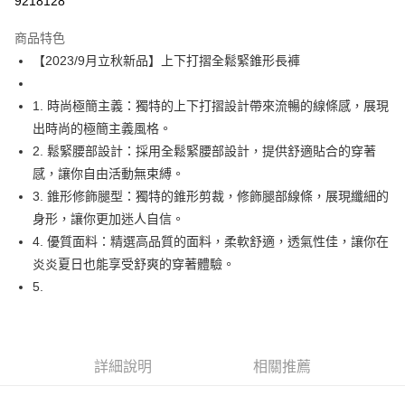
9218128
LINE Pay
商品特色
Apple Pay
【2023/9月立秋新品】上下打摺全鬆緊錐形長褲
街口支付
1. 時尚極簡主義：獨特的上下打摺設計帶來流暢的線條感，展現
悠遊付
出時尚的極簡主義風格。
2. 鬆緊腰部設計：採用全鬆緊腰部設計，提供舒適貼合的穿著
Google Pay
感，讓你自由活動無束縛。
全盈+PAY
3. 錐形修飾腿型：獨特的錐形剪裁，修飾腿部線條，展現纖細的
身形，讓你更加迷人自信。
AFTEE先享後付
4. 優質面料：精選高品質的面料，柔軟舒適，透氣性佳，讓你在
相關說明
炎炎夏日也能享受舒爽的穿著體驗。
【關於「AFTEE先享後付」】
ATM付款
AFTEE先享後付是「在收到商品之後才付款」的支付方式。 讓您購物簡單
5.
便利好安心！
１．簡單：不需註冊會員、不需綁卡、不需儲值。
運送方式
２．便利：只要手機號碼，簡訊認證，即可結帳。
３．安心：先確認商品／服務後，再付款。
全家取貨付款
詳細說明
相關推薦
每筆NT$60，滿NT$1,800(含以上)免運費
【「AFTEE先享後付」結帳流程】
１．於結帳方式選擇「AFTEE先享後付」後，將跳轉至「AFTEE先享後付」