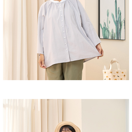
付款後全家取貨
結帳頁面，進行簡訊認證並確認金額後，即可完成結帳。
２．訂單成立數日內，您將收到繳費通知簡訊。
每筆NT$60，滿NT$1,800(含以上)免運費
３．收到繳費通知簡訊後14天內，點擊此簡訊中的連結，可透過四大超商／
ATM／網路銀行／等多元方式進行付款，方視為交易完成。
7-11取貨付款
※ 請注意：結帳手續完成當下不需立刻繳費，但若您需要取消訂單，請聯絡
每筆NT$60，滿NT$2,000(含以上)免運費
購買商品的店家。未經商家同意取消之訂單仍視為有效，需透過AFTEE先享
後付繳納相關費用。
付款後7-11取貨
※ 交易是否成功請以「AFTEE先享後付 」之結帳頁面顯示為準，若有關於
是否繳費成功／繳費後需取消欲退款等相關疑問，請聯繫「AFTEE先享後付
每筆NT$60，滿NT$2,000(含以上)免運費
客戶支援中心」
https://netprotections.freshdesk.com/support/home
黑貓宅急便(包裹尺寸60cm以下)
【注意事項】
１．透過由恩沛科技股份有限公司提供之「AFTEE先享後付」服務完成之交
每筆NT$100，滿NT$2,000(含以上)免運費
易，需依本服務之必要範圍內提供個人資料，並將交易相關給付款項請求債
權轉讓予恩沛科技股份有限公司。
黑貓宅急便(包裹尺寸90cm以下)
２．關於個人資料處理事宜，請瀏覽以下網址：
每筆NT$140，滿NT$2,000(含以上)免運費
https://aftee.tw/terms/#terms3
３．未成年的使用者請事先徵得法定代理人或監護人之同意方可使用
「AFTEE先享後付」，若未經同意申辦者引起之損失，本公司不負相關責
任。
４．使用「AFTEE先享後付」時，將依據個別帳號之用戶狀況，依本公司即
時審查核予不同之上限額度；若仍有額度不足之情形，本公司將視審查結果
請求用戶進行身份認證。
５．嚴禁一人註冊多個帳號或使用他人資訊註冊。若發現惡意使用之情形，
恩沛科技股份有限公司將有權停止該用戶之使用額度並採取法律行動。