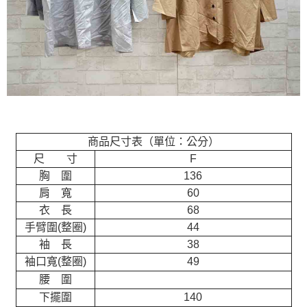
商品尺寸表（單位：公分）
尺 寸
F
胸 圍
136
肩 寬
60
衣 長
68
手臂圍(整圈)
44
袖 長
38
袖口寬(整圈)
49
腰 圍
下擺圍
140