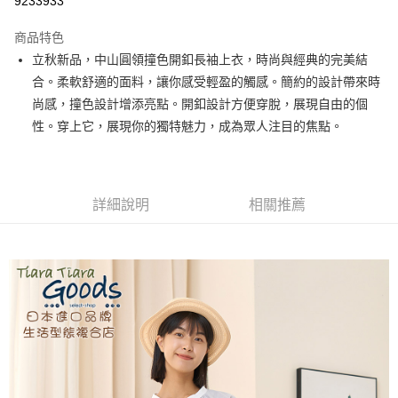
9233933
LINE Pay
商品特色
Apple Pay
立秋新品，中山圓領撞色開釦長袖上衣，時尚與經典的完美結
合。柔軟舒適的面料，讓你感受輕盈的觸感。簡約的設計帶來時
街口支付
尚感，撞色設計增添亮點。開釦設計方便穿脫，展現自由的個
悠遊付
性。穿上它，展現你的獨特魅力，成為眾人注目的焦點。
Google Pay
全盈+PAY
詳細說明
相關推薦
AFTEE先享後付
相關說明
【關於「AFTEE先享後付」】
ATM付款
AFTEE先享後付是「在收到商品之後才付款」的支付方式。 讓您購物簡單
便利好安心！
１．簡單：不需註冊會員、不需綁卡、不需儲值。
運送方式
２．便利：只要手機號碼，簡訊認證，即可結帳。
３．安心：先確認商品／服務後，再付款。
全家取貨付款
每筆NT$60，滿NT$1,800(含以上)免運費
【「AFTEE先享後付」結帳流程】
１．於結帳方式選擇「AFTEE先享後付」後，將跳轉至「AFTEE先享後付」