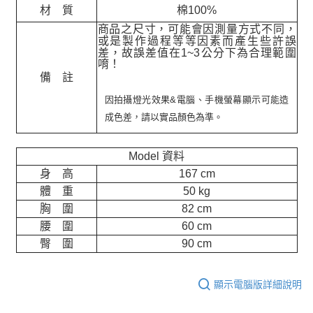
材 質
棉100%
商品之尺寸，可能會因測量方式不同，
或是製作過程等等因素而產生些許誤
差，故誤差值在
1~3
公分下為合理範圍
唷！
備 註
因拍攝燈光效果&電腦、手機螢幕顯示可能造
成色差，請以實品顏色為準。
Model 資料
身 高
167 cm
體 重
50 kg
胸 圍
82 cm
腰 圍
60 cm
臀 圍
90 cm
顯示電腦版詳細說明