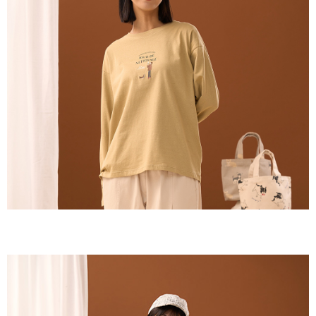
付款後全家取貨
結帳頁面，進行簡訊認證並確認金額後，即可完成結帳。
２．訂單成立數日內，您將收到繳費通知簡訊。
每筆NT$60，滿NT$1,800(含以上)免運費
３．收到繳費通知簡訊後14天內，點擊此簡訊中的連結，可透過四大超商／
ATM／網路銀行／等多元方式進行付款，方視為交易完成。
7-11取貨付款
※ 請注意：結帳手續完成當下不需立刻繳費，但若您需要取消訂單，請聯絡
每筆NT$60，滿NT$2,000(含以上)免運費
購買商品的店家。未經商家同意取消之訂單仍視為有效，需透過AFTEE先享
後付繳納相關費用。
付款後7-11取貨
※ 交易是否成功請以「AFTEE先享後付 」之結帳頁面顯示為準，若有關於
是否繳費成功／繳費後需取消欲退款等相關疑問，請聯繫「AFTEE先享後付
每筆NT$60，滿NT$2,000(含以上)免運費
客戶支援中心」
https://netprotections.freshdesk.com/support/home
黑貓宅急便(包裹尺寸60cm以下)
【注意事項】
１．透過由恩沛科技股份有限公司提供之「AFTEE先享後付」服務完成之交
每筆NT$100，滿NT$2,000(含以上)免運費
易，需依本服務之必要範圍內提供個人資料，並將交易相關給付款項請求債
權轉讓予恩沛科技股份有限公司。
黑貓宅急便(包裹尺寸90cm以下)
２．關於個人資料處理事宜，請瀏覽以下網址：
每筆NT$140，滿NT$2,000(含以上)免運費
https://aftee.tw/terms/#terms3
３．未成年的使用者請事先徵得法定代理人或監護人之同意方可使用
「AFTEE先享後付」，若未經同意申辦者引起之損失，本公司不負相關責
任。
４．使用「AFTEE先享後付」時，將依據個別帳號之用戶狀況，依本公司即
時審查核予不同之上限額度；若仍有額度不足之情形，本公司將視審查結果
請求用戶進行身份認證。
５．嚴禁一人註冊多個帳號或使用他人資訊註冊。若發現惡意使用之情形，
恩沛科技股份有限公司將有權停止該用戶之使用額度並採取法律行動。