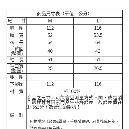
商品尺寸表（單位：公分）
尺 寸
M
L
胸 圍
112
116
肩 寬
52
53.5
衣 長
64
64
手臂圍
40
42
(整圈)
袖 長
51
51
袖口寬
25
26.5
(整圈)
腰 圍
下擺圍
112
116
材 質
棉100%
商品之尺寸，可能會因測量方式不同，或是製
作過程等等因素而產生些許誤差，故誤差值在
1~3公分下為合理範圍唷！
備 註
因拍攝燈光效果&電腦、手機螢幕顯示可能造成色差，
請以實品顏色為準。