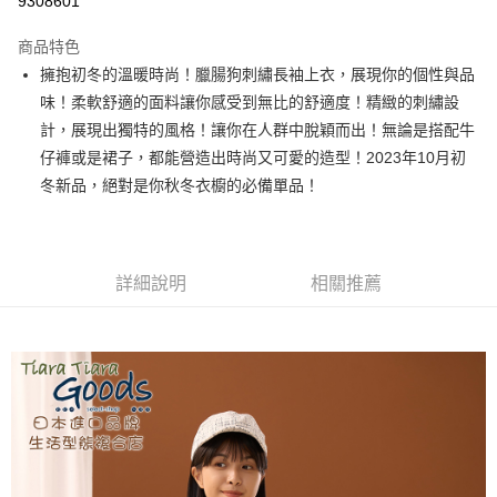
9308601
LINE Pay
商品特色
Apple Pay
擁抱初冬的溫暖時尚！臘腸狗刺繡長袖上衣，展現你的個性與品
味！柔軟舒適的面料讓你感受到無比的舒適度！精緻的刺繡設
街口支付
計，展現出獨特的風格！讓你在人群中脫穎而出！無論是搭配牛
悠遊付
仔褲或是裙子，都能營造出時尚又可愛的造型！2023年10月初
冬新品，絕對是你秋冬衣櫥的必備單品！
Google Pay
全盈+PAY
AFTEE先享後付
詳細說明
相關推薦
相關說明
【關於「AFTEE先享後付」】
ATM付款
AFTEE先享後付是「在收到商品之後才付款」的支付方式。 讓您購物簡單
便利好安心！
１．簡單：不需註冊會員、不需綁卡、不需儲值。
運送方式
２．便利：只要手機號碼，簡訊認證，即可結帳。
３．安心：先確認商品／服務後，再付款。
全家取貨付款
每筆NT$60，滿NT$1,800(含以上)免運費
【「AFTEE先享後付」結帳流程】
１．於結帳方式選擇「AFTEE先享後付」後，將跳轉至「AFTEE先享後付」