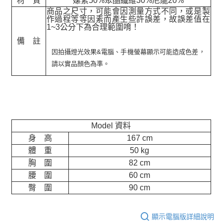
材 質
嫘縈50%聚酯纖維30%尼龍20%
商品之尺寸，可能會因測量方式不同，或是製
作過程等等因素而產生些許誤差，故誤差值在
1~3公分下為合理範圍唷！
備 註
因拍攝燈光效果&電腦、手機螢幕顯示可能造成色差，
請以實品顏色為準。
Model 資料
身 高
167 cm
體 重
50 kg
胸 圍
82 cm
腰 圍
60 cm
臀 圍
90 cm
顯示電腦版詳細說明