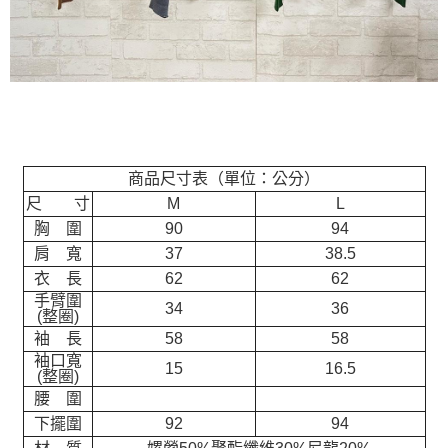
商品尺寸表（單位：公分）
尺 寸
M
L
胸 圍
90
94
肩 寬
37
38.5
衣 長
62
62
手臂圍
34
36
(整圈)
袖 長
58
58
袖口寬
15
16.5
(整圈)
腰 圍
下擺圍
92
94