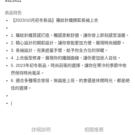
9321411
LINE Pay
商品特色
Apple Pay
【2023/10月初冬新品】羅紋針織開釦長袖上衣
街口支付
1. 羅紋針織質感打造，觸感柔軟舒適，讓你穿上即刻感受溫暖。
悠遊付
2. 精心設計的開釦設計，讓你穿脫更加方便，展現時尚細節。
3. 長袖設計，完美遮蓋手臂，給予你全方位的保暖。
Google Pay
4. 上衣版型修身，展現你的纖細曲線，讓你更加迷人自信。
全盈+PAY
5. 2023年初冬新品，時尚前衛的選擇，讓你在寒冷的季節中依
然保持時尚風采。
AFTEE先享後付
6. 適合多種場合穿搭，無論是上班、約會還是休閒時光，都是絕
相關說明
佳的選擇。
【關於「AFTEE先享後付」】
ATM付款
AFTEE先享後付是「在收到商品之後才付款」的支付方式。 讓您購物簡單
便利好安心！
(
１．簡單：不需註冊會員、不需綁卡、不需儲值。
運送方式
２．便利：只要手機號碼，簡訊認證，即可結帳。
３．安心：先確認商品／服務後，再付款。
全家取貨付款
每筆NT$60，滿NT$1,800(含以上)免運費
【「AFTEE先享後付」結帳流程】
詳細說明
相關推薦
１．於結帳方式選擇「AFTEE先享後付」後，將跳轉至「AFTEE先享後付」