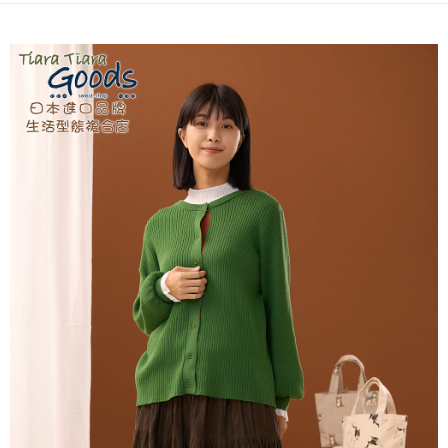
付款後全家取貨
結帳頁面，進行簡訊認證並確認金額後，即可完成結帳。
２．訂單成立數日內，您將收到繳費通知簡訊。
每筆NT$60，滿NT$1,800(含以上)免運費
３．收到繳費通知簡訊後14天內，點擊此簡訊中的連結，可透過四大超商／
ATM／網路銀行／等多元方式進行付款，方視為交易完成。
7-11取貨付款
※ 請注意：結帳手續完成當下不需立刻繳費，但若您需要取消訂單，請聯絡
每筆NT$60，滿NT$2,000(含以上)免運費
購買商品的店家。未經商家同意取消之訂單仍視為有效，需透過AFTEE先享
後付繳納相關費用。
付款後7-11取貨
※ 交易是否成功請以「AFTEE先享後付 」之結帳頁面顯示為準，若有關於
是否繳費成功／繳費後需取消欲退款等相關疑問，請聯繫「AFTEE先享後付
每筆NT$60，滿NT$2,000(含以上)免運費
客戶支援中心」
https://netprotections.freshdesk.com/support/home
黑貓宅急便(包裹尺寸60cm以下)
【注意事項】
１．透過由恩沛科技股份有限公司提供之「AFTEE先享後付」服務完成之交
每筆NT$100，滿NT$2,000(含以上)免運費
易，需依本服務之必要範圍內提供個人資料，並將交易相關給付款項請求債
權轉讓予恩沛科技股份有限公司。
黑貓宅急便(包裹尺寸90cm以下)
２．關於個人資料處理事宜，請瀏覽以下網址：
每筆NT$140，滿NT$2,000(含以上)免運費
https://aftee.tw/terms/#terms3
３．未成年的使用者請事先徵得法定代理人或監護人之同意方可使用
「AFTEE先享後付」，若未經同意申辦者引起之損失，本公司不負相關責
任。
４．使用「AFTEE先享後付」時，將依據個別帳號之用戶狀況，依本公司即
時審查核予不同之上限額度；若仍有額度不足之情形，本公司將視審查結果
請求用戶進行身份認證。
５．嚴禁一人註冊多個帳號或使用他人資訊註冊。若發現惡意使用之情形，
恩沛科技股份有限公司將有權停止該用戶之使用額度並採取法律行動。