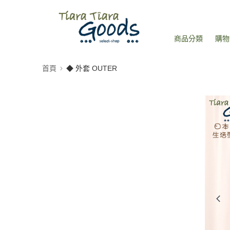
商品分類
購物
首頁
◆ 外套 OUTER