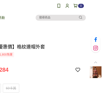
0
活動
優惠價】格紋連帽外套
1,800免運
284
60卡其