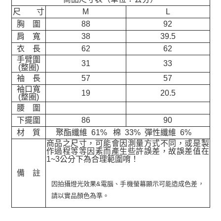
尺 寸
M
L
胸 圍
88
92
肩 寬
38
39.5
衣 長
62
62
手臂圍
31
33
(整圈)
袖 長
57
57
袖口寬
19
20.5
(整圈)
腰 圍
下擺圍
86
90
材 質
聚酯纖維 61% 棉 33% 彈性纖維 6%
商品之尺寸，可能會因測量方式不同，或是製
作過程等等因素而產生些許誤差，故誤差值在
1~3公分下為合理範圍唷！
備 註
因拍攝燈光效果&電腦、手機螢幕顯示可能造成色差，
請以實品顏色為準。