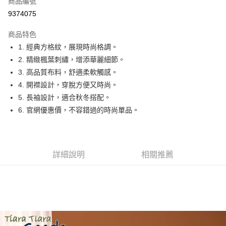
商品編號
超商取貨付款
9374075
LINE Pay
商品特色
Apple Pay
1. 經典方格紋，展現時尚格調。
2. 精緻楓葉刺繡，增添華麗細節。
街口支付
3. 高品質布料，舒適柔軟觸感。
悠遊付
4. 開襟設計，穿脫方便又時尚。
5. 長袖設計，適合秋冬搭配。
Google Pay
6. 官網優惠價，不容錯過的時尚單品。
全盈+PAY
AFTEE先享後付
相關說明
詳細說明
相關推薦
【關於「AFTEE先享後付」】
ATM付款
AFTEE先享後付是「在收到商品之後才付款」的支付方式。 讓您購物簡單
便利好安心！
１．簡單：不需註冊會員、不需綁卡、不需儲值。
運送方式
２．便利：只要手機號碼，簡訊認證，即可結帳。
３．安心：先確認商品／服務後，再付款。
全家取貨付款
每筆NT$60，滿NT$1,800(含以上)免運費
【「AFTEE先享後付」結帳流程】