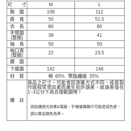
尺 寸
M
L
胸 圍
108
112
肩 寬
50
51.5
衣 長
80
80
手臂圍
39
41
(整圈)
袖 長
50
50
袖口寬
22
23.5
(整圈)
腰 圍
下擺圍
142
146
材 質
棉 65% 聚酯纖維 35%
商品之尺寸，可能會因測量方式不同，或是製
作過程等等因素而產生些許誤差，故誤差值在
1~3公分下為合理範圍唷！
備 註
因拍攝燈光效果&電腦、手機螢幕顯示可能造成色差，
請以實品顏色為準。