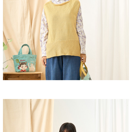
付款後全家取貨
結帳頁面，進行簡訊認證並確認金額後，即可完成結帳。
２．訂單成立數日內，您將收到繳費通知簡訊。
每筆NT$60，滿NT$1,800(含以上)免運費
３．收到繳費通知簡訊後14天內，點擊此簡訊中的連結，可透過四大超商／
ATM／網路銀行／等多元方式進行付款，方視為交易完成。
7-11取貨付款
※ 請注意：結帳手續完成當下不需立刻繳費，但若您需要取消訂單，請聯絡
每筆NT$60，滿NT$2,000(含以上)免運費
購買商品的店家。未經商家同意取消之訂單仍視為有效，需透過AFTEE先享
後付繳納相關費用。
付款後7-11取貨
※ 交易是否成功請以「AFTEE先享後付 」之結帳頁面顯示為準，若有關於
是否繳費成功／繳費後需取消欲退款等相關疑問，請聯繫「AFTEE先享後付
每筆NT$60，滿NT$2,000(含以上)免運費
客戶支援中心」
https://netprotections.freshdesk.com/support/home
黑貓宅急便(包裹尺寸60cm以下)
【注意事項】
１．透過由恩沛科技股份有限公司提供之「AFTEE先享後付」服務完成之交
每筆NT$100，滿NT$2,000(含以上)免運費
易，需依本服務之必要範圍內提供個人資料，並將交易相關給付款項請求債
權轉讓予恩沛科技股份有限公司。
黑貓宅急便(包裹尺寸90cm以下)
２．關於個人資料處理事宜，請瀏覽以下網址：
每筆NT$140，滿NT$2,000(含以上)免運費
https://aftee.tw/terms/#terms3
３．未成年的使用者請事先徵得法定代理人或監護人之同意方可使用
「AFTEE先享後付」，若未經同意申辦者引起之損失，本公司不負相關責
任。
４．使用「AFTEE先享後付」時，將依據個別帳號之用戶狀況，依本公司即
時審查核予不同之上限額度；若仍有額度不足之情形，本公司將視審查結果
請求用戶進行身份認證。
５．嚴禁一人註冊多個帳號或使用他人資訊註冊。若發現惡意使用之情形，
恩沛科技股份有限公司將有權停止該用戶之使用額度並採取法律行動。