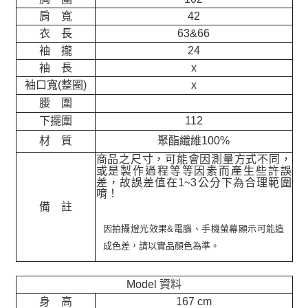
肩 寬
42
衣 長
63&66
袖 攏
24
袖 長
x
袖口寬(整圈)
x
腰 圍
下擺圍
112
材 質
聚酯纖維100%
商品之尺寸，可能會因測量方式不同，
或是製作過程等等因素而產生些許誤
差，故誤差值在
1~3
公分下為合理範圍
唷！
備 註
因拍攝燈光效果&電腦、手機螢幕顯示可能造
成色差，請以實品顏色為準。
Model 資料
身 高
167 cm