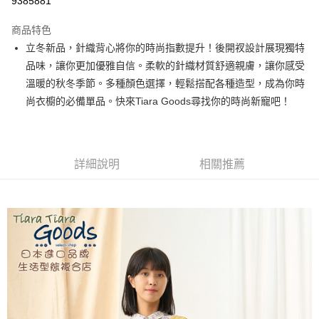
9385881
LINE Pay
商品特色
Apple Pay
立冬新品，針織背心將你的時尚指數提升！後開衩設計展現獨特
品味，讓你更加優雅自信。柔軟的針織材質舒適親膚，讓你感受
街口支付
溫暖的秋冬季節。多種顏色選擇，輕鬆搭配各種造型，成為你時
悠遊付
尚衣櫥的必備單品。快來Tiara Goods尋找你的時尚新寵吧！
Google Pay
全盈+PAY
詳細說明
相關推薦
AFTEE先享後付
相關說明
【關於「AFTEE先享後付」】
ATM付款
AFTEE先享後付是「在收到商品之後才付款」的支付方式。 讓您購物簡單
便利好安心！
１．簡單：不需註冊會員、不需綁卡、不需儲值。
運送方式
２．便利：只要手機號碼，簡訊認證，即可結帳。
３．安心：先確認商品／服務後，再付款。
全家取貨付款
每筆NT$60，滿NT$1,800(含以上)免運費
【「AFTEE先享後付」結帳流程】
１．於結帳方式選擇「AFTEE先享後付」後，將跳轉至「AFTEE先享後付」