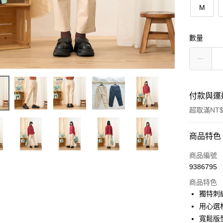
M
數量
付款與運
超取滿NT$
付款方式
商品特色
信用卡一
商品編號
9386795
超商取貨
商品特色
LINE Pay
獨特刺
用心選
Apple Pay
寬鬆版