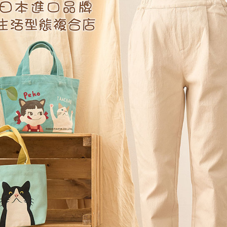
絡購買商品
先享後付
每筆NT$6
※ 交易是
是否繳費成
付款後7-1
付客戶支
每筆NT$6
【注意事
黑貓宅急便
１．透過由
交易，需
每筆NT$1
求債權轉
２．關於
黑貓宅急便
https://aft
每筆NT$1
３．未成
「AFTE
任。
４．使用「
即時審查
結果請求
５．嚴禁
形，恩沛
動。