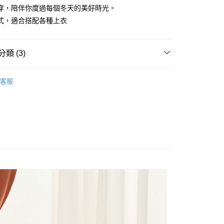
穿，陪伴你度過每個冬天的美好時光。
式，適合搭配各種上衣
y
類 (3)
NTS
享後付
客服
惠價商品
FTEE先享後付」】
簡約系列
先享後付是「在收到商品之後才付款」的支付方式。 讓您購物簡單
心！
：不需註冊會員、不需綁卡、不需儲值。
：只要手機號碼，簡訊認證，即可結帳。
：先確認商品／服務後，再付款。
付款
EE先享後付」結帳流程】
0，滿NT$1,800(含以上)免運費
方式選擇「AFTEE先享後付」後，將跳轉至「AFTEE先享後
頁面，進行簡訊認證並確認金額後，即可完成結帳。
家取貨
成立數日內，您將收到繳費通知簡訊。
費通知簡訊後14天內，點擊此簡訊中的連結，可透過四大超商
0，滿NT$1,800(含以上)免運費
網路銀行／等多元方式進行付款，方視為交易完成。
：結帳手續完成當下不需立刻繳費，但若您需要取消訂單，請聯
付款