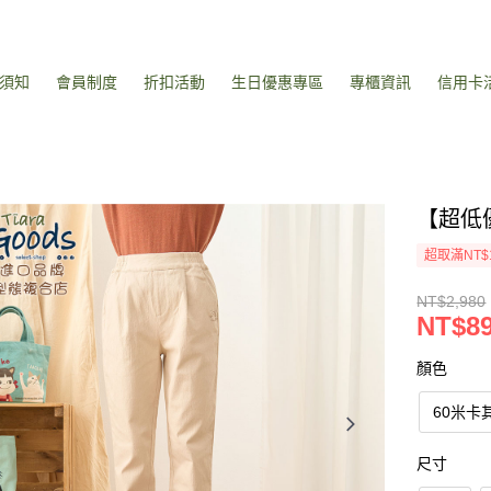
須知
會員制度
折扣活動
生日優惠專區
專櫃資訊
信用卡
【超低
超取滿NT$
NT$2,980
NT$8
顏色
60米卡
尺寸