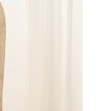
的店家。未經商家同意取消之訂單仍視為有效，需透過AFTEE
繳納相關費用。
0，滿NT$2,000(含以上)免運費
否成功請以「AFTEE先享後付 」之結帳頁面顯示為準，若有關於
功／繳費後需取消欲退款等相關疑問，請聯繫「AFTEE先享後
1取貨
援中心」
https://netprotections.freshdesk.com/support/home
0，滿NT$2,000(含以上)免運費
項】
(包裹尺寸60cm以下)
恩沛科技股份有限公司提供之「AFTEE先享後付」服務完成之
依本服務之必要範圍內提供個人資料，並將交易相關給付款項請
00，滿NT$2,000(含以上)免運費
讓予恩沛科技股份有限公司。
個人資料處理事宜，請瀏覽以下網址：
(包裹尺寸90cm以下)
ee.tw/terms/#terms3
40，滿NT$2,000(含以上)免運費
年的使用者請事先徵得法定代理人或監護人之同意方可使用
E先享後付」，若未經同意申辦者引起之損失，本公司不負相關責
AFTEE先享後付」時，將依據個別帳號之用戶狀況，依本公司
核予不同之上限額度；若仍有額度不足之情形，本公司將視審查
用戶進行身份認證。
一人註冊多個帳號或使用他人資訊註冊。若發現惡意使用之情
科技股份有限公司將有權停止該用戶之使用額度並採取法律行