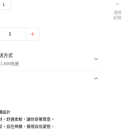
L
清除
紀錄
送方式
1,800免運
次付款
付款
繡設計
材，舒適柔軟，讓你穿著愜意。
型，自在伸展，展現自信姿態。