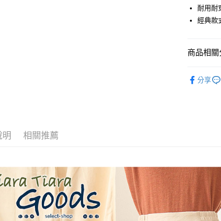
街口支付
耐用耐
經典款
悠遊付
Google Pa
商品相關分
全盈+PAY
◆ 褲子 PA
AFTEE先
分享
⏰超低優
相關說明
【關於「A
🖤🤍黑白
ATM付款
AFTEE
便利好安
１．簡單
說明
相關推薦
２．便利
運送方式
３．安心
全家取貨
【「AFT
每筆NT$6
１．於結帳
付」結帳
付款後全
２．訂單
３．收到繳
每筆NT$6
／ATM／
※ 請注意
7-11取貨