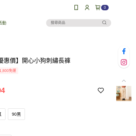
0
活動
優惠價】開心小狗刺繡長褲
1,800免運
94
其
90黑