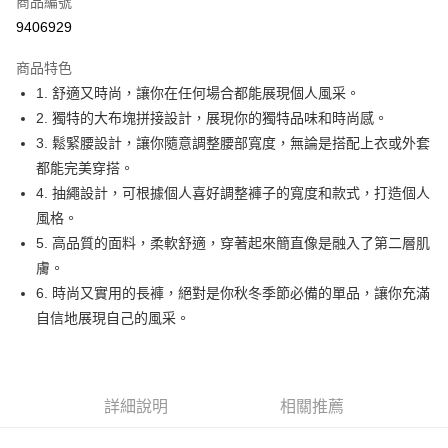
商品編號
超商取貨付款
9406929
LINE Pay
商品特色
Apple Pay
1. 舒適又時尚，讓你在任何場合都能展現個人風采。
2. 獨特的大布塊拼接設計，展現你的獨特品味和時尚感。
街口支付
3. 鬆緊腰設計，讓你隨意調整腰部寬度，無論是搭配上衣或外套
悠遊付
都能完美穿搭。
4. 抽繩設計，可根據個人喜好調整褲子的寬度和款式，打造個人
Google Pay
風格。
全盈+PAY
5. 高品質的面料，柔軟舒適，穿著起來簡直像是融入了第二層肌
膚。
AFTEE先享後付
6. 時尚又實用的長褲，絕對是你秋冬季節必備的單品，讓你充滿
相關說明
自信地展現自己的風采。
【關於「AFTEE先享後付」】
ATM付款
AFTEE先享後付是「在收到商品之後才付款」的支付方式。 讓您購物簡單
便利好安心！
１．簡單：不需註冊會員、不需綁卡、不需儲值。
運送方式
２．便利：只要手機號碼，簡訊認證，即可結帳。
詳細說明
相關推薦
３．安心：先確認商品／服務後，再付款。
全家取貨付款
每筆NT$60，滿NT$1,800(含以上)免運費
【「AFTEE先享後付」結帳流程】