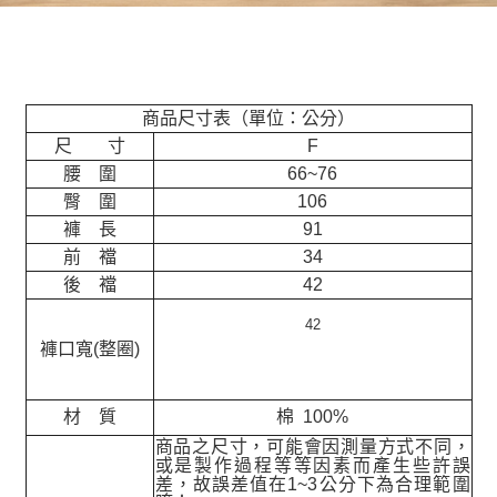
商品尺寸表（單位：公分）
尺 寸
F
腰 圍
66~76
臀 圍
106
褲 長
91
前 襠
34
後 襠
42
42
褲口寬(整圈)
材 質
棉 100%
商品之尺寸，可能會因測量方式不同，
或是製作過程等等因素而產生些許誤
差，故誤差值在
1~3
公分下為合理範圍