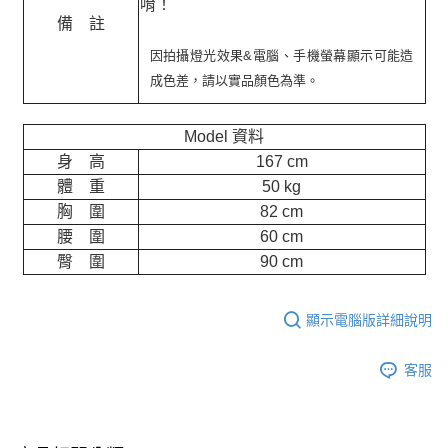
唷！
備 註
因拍攝燈光效果&電腦、手機螢幕顯示可能造
成色差，請以實品顏色為準。
Model 資料
身 高
167 cm
體 重
50 kg
胸 圍
82 cm
腰 圍
60 cm
臀 圍
90 cm
顯示電腦版詳細說明
客服