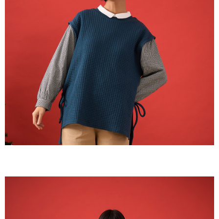
付款後全家取貨
結帳頁面，進行簡訊認證並確認金額後，即可完成結帳。
２．訂單成立數日內，您將收到繳費通知簡訊。
每筆NT$60，滿NT$1,800(含以上)免運費
３．收到繳費通知簡訊後14天內，點擊此簡訊中的連結，可透過四大超商／
ATM／網路銀行／等多元方式進行付款，方視為交易完成。
7-11取貨付款
※ 請注意：結帳手續完成當下不需立刻繳費，但若您需要取消訂單，請聯絡
每筆NT$60，滿NT$2,000(含以上)免運費
購買商品的店家。未經商家同意取消之訂單仍視為有效，需透過AFTEE先享
後付繳納相關費用。
付款後7-11取貨
※ 交易是否成功請以「AFTEE先享後付 」之結帳頁面顯示為準，若有關於
是否繳費成功／繳費後需取消欲退款等相關疑問，請聯繫「AFTEE先享後付
每筆NT$60，滿NT$2,000(含以上)免運費
客戶支援中心」
https://netprotections.freshdesk.com/support/home
黑貓宅急便(包裹尺寸60cm以下)
【注意事項】
１．透過由恩沛科技股份有限公司提供之「AFTEE先享後付」服務完成之交
每筆NT$100，滿NT$2,000(含以上)免運費
易，需依本服務之必要範圍內提供個人資料，並將交易相關給付款項請求債
權轉讓予恩沛科技股份有限公司。
黑貓宅急便(包裹尺寸90cm以下)
２．關於個人資料處理事宜，請瀏覽以下網址：
每筆NT$140，滿NT$2,000(含以上)免運費
https://aftee.tw/terms/#terms3
３．未成年的使用者請事先徵得法定代理人或監護人之同意方可使用
「AFTEE先享後付」，若未經同意申辦者引起之損失，本公司不負相關責
任。
４．使用「AFTEE先享後付」時，將依據個別帳號之用戶狀況，依本公司即
時審查核予不同之上限額度；若仍有額度不足之情形，本公司將視審查結果
請求用戶進行身份認證。
５．嚴禁一人註冊多個帳號或使用他人資訊註冊。若發現惡意使用之情形，
恩沛科技股份有限公司將有權停止該用戶之使用額度並採取法律行動。