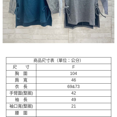
商品尺寸表（單位：公分）
尺 寸
F
胸 圍
104
肩 寬
46
衣 長
69&73
手臂圍(整圈)
42
袖 長
49
袖口寬(整圈)
21
腰 圍