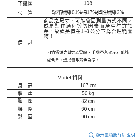
下擺圍
108
材 質
聚酯纖維81%棉17%彈性纖維2%
商品之尺寸，可能會因測量方式不同，
或是製作過程等等因素而產生些許誤
差，故誤差值在
1~3
公分下為合理範圍
唷！
備 註
因拍攝燈光效果&電腦、手機螢幕顯示可能造
成色差，請以實品顏色為準。
Model 資料
身 高
167 cm
體 重
50 kg
胸 圍
82 cm
腰 圍
60 cm
臀 圍
90 cm
顯示電腦版詳細說明