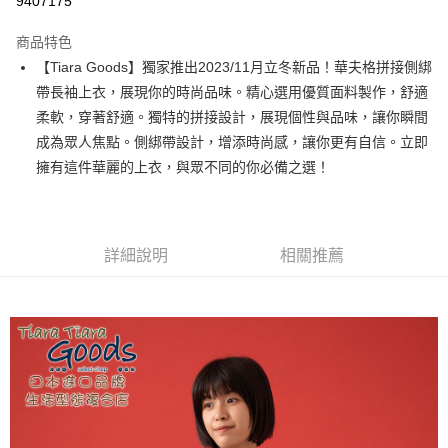
9407175
LINE Pay
商品特色
Apple Pay
【Tiara Goods】獨家推出2023/11月立冬新品！華夫格拼接側綁
帶長袖上衣，展現你的時尚品味。精心選用優質面料製作，舒適
街口支付
柔軟，穿著舒適。獨特的拼接設計，展現個性與品味，讓你瞬間
悠遊付
成為眾人焦點。側綁帶設計，增添時尚感，讓你更有自信。立即
擁有這件華麗的上衣，與眾不同的你必備之選！
Google Pay
全盈+PAY
AFTEE先享後付
詳細說明
相關推薦
相關說明
【關於「AFTEE先享後付」】
ATM付款
AFTEE先享後付是「在收到商品之後才付款」的支付方式。 讓您購物簡單
便利好安心！
１．簡單：不需註冊會員、不需綁卡、不需儲值。
運送方式
２．便利：只要手機號碼，簡訊認證，即可結帳。
３．安心：先確認商品／服務後，再付款。
全家取貨付款
每筆NT$60，滿NT$1,800(含以上)免運費
【「AFTEE先享後付」結帳流程】
１．於結帳方式選擇「AFTEE先享後付」後，將跳轉至「AFTEE先享後付」