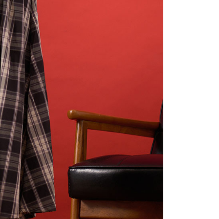
0，滿NT$2,000(含以上)免運費
項】
(包裹尺寸60cm以下)
恩沛科技股份有限公司提供之「AFTEE先享後付」服務完成之
依本服務之必要範圍內提供個人資料，並將交易相關給付款項請
00，滿NT$2,000(含以上)免運費
讓予恩沛科技股份有限公司。
個人資料處理事宜，請瀏覽以下網址：
(包裹尺寸90cm以下)
ee.tw/terms/#terms3
40，滿NT$2,000(含以上)免運費
年的使用者請事先徵得法定代理人或監護人之同意方可使用
E先享後付」，若未經同意申辦者引起之損失，本公司不負相關責
AFTEE先享後付」時，將依據個別帳號之用戶狀況，依本公司
核予不同之上限額度；若仍有額度不足之情形，本公司將視審查
用戶進行身份認證。
一人註冊多個帳號或使用他人資訊註冊。若發現惡意使用之情
科技股份有限公司將有權停止該用戶之使用額度並採取法律行