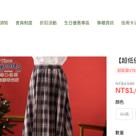
須知
會員制度
折扣活動
生日優惠專區
專櫃資訊
信用卡
【超低
超取滿NT$
NT$3,580
NT$1,
顏色
90黑
數量