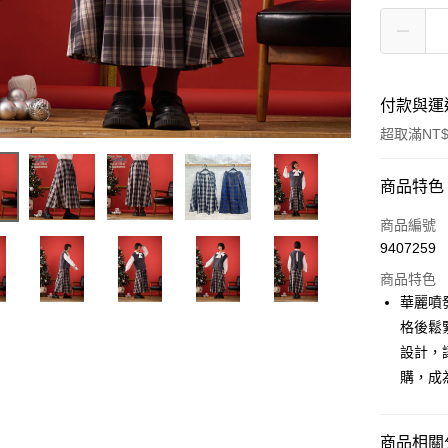
付款與運
超取滿NT$
付款方式
商品特色
信用卡一
商品編號
9407259
超商取貨
商品特色
LINE Pay
華麗噴發
格後鬆
Apple Pay
設計，
街口支付
購，成
悠遊付
商品相關分
Google Pa