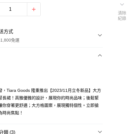
清除
紀錄
送方式
1,800免運
次付款
付款
，Tiara Goods 隆重推出【2023/11月立冬新品】大方
緊長裙！高雅優雅的設計，展現你的時尚品味；後鬆緊
讓你穿著更舒適；大方格圖案，展現獨特個性。立即搶
為時尚焦點！
類 (3)
y