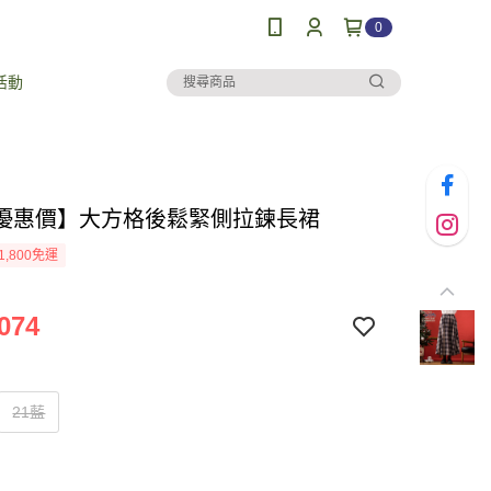
0
活動
優惠價】大方格後鬆緊側拉鍊長裙
1,800免運
074
21藍