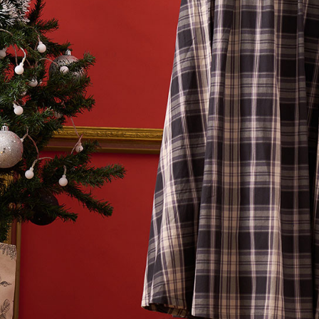
每筆NT$6
【注意事
黑貓宅急便
１．透過由
交易，需
每筆NT$1
求債權轉
２．關於
黑貓宅急便
https://aft
每筆NT$1
３．未成
「AFTE
任。
４．使用「
即時審查
結果請求
５．嚴禁
形，恩沛
動。