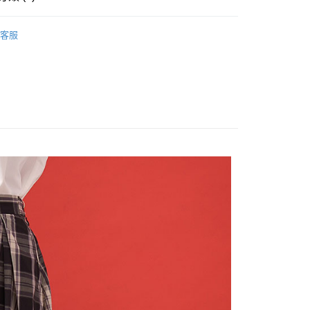
IRTS
客服
惠價商品
享後付
美印花刺繡系列
FTEE先享後付」】
先享後付是「在收到商品之後才付款」的支付方式。 讓您購物簡單
心！
：不需註冊會員、不需綁卡、不需儲值。
：只要手機號碼，簡訊認證，即可結帳。
：先確認商品／服務後，再付款。
付款
EE先享後付」結帳流程】
0，滿NT$1,800(含以上)免運費
方式選擇「AFTEE先享後付」後，將跳轉至「AFTEE先享後
頁面，進行簡訊認證並確認金額後，即可完成結帳。
家取貨
成立數日內，您將收到繳費通知簡訊。
費通知簡訊後14天內，點擊此簡訊中的連結，可透過四大超商
0，滿NT$1,800(含以上)免運費
網路銀行／等多元方式進行付款，方視為交易完成。
：結帳手續完成當下不需立刻繳費，但若您需要取消訂單，請聯
付款
的店家。未經商家同意取消之訂單仍視為有效，需透過AFTEE
繳納相關費用。
0，滿NT$2,000(含以上)免運費
否成功請以「AFTEE先享後付 」之結帳頁面顯示為準，若有關於
功／繳費後需取消欲退款等相關疑問，請聯繫「AFTEE先享後
1取貨
援中心」
https://netprotections.freshdesk.com/support/home