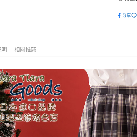
全盈+PAY
◆ 裙子 SK
分享
⏰超低優
AFTEE先
相關說明
💗 💗甜
【關於「A
ATM付款
AFTEE
便利好安
說明
相關推薦
１．簡單
２．便利
運送方式
３．安心
全家取貨
【「AFT
每筆NT$6
１．於結帳
付」結帳
付款後全
２．訂單
３．收到繳
每筆NT$6
／ATM／
※ 請注意
7-11取貨
絡購買商品
先享後付
每筆NT$6
※ 交易是
是否繳費成
付款後7-1
付客戶支