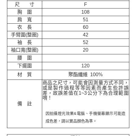
尺 寸
F
胸 圍
108
肩 寬
51
衣 長
60
手臂圍(整圈)
42
袖 長
52
袖口寬(整圈)
20
腰 圍
下擺圍
120
材 質
聚酯纖維 100%
商品之尺寸，可能會因測量方式不同，
或是製作過程等等因素而產生些許誤
差，故誤差值在
1~3
公分下為合理範圍
唷！
備 註
因拍攝燈光效果&電腦、手機螢幕顯示可能造
成色差，請以實品顏色為準。