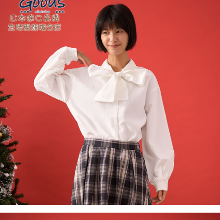
付款後全家取貨
結帳頁面，進行簡訊認證並確認金額後，即可完成結帳。
２．訂單成立數日內，您將收到繳費通知簡訊。
每筆NT$60，滿NT$1,800(含以上)免運費
３．收到繳費通知簡訊後14天內，點擊此簡訊中的連結，可透過四大超商／
ATM／網路銀行／等多元方式進行付款，方視為交易完成。
7-11取貨付款
※ 請注意：結帳手續完成當下不需立刻繳費，但若您需要取消訂單，請聯絡
每筆NT$60，滿NT$2,000(含以上)免運費
購買商品的店家。未經商家同意取消之訂單仍視為有效，需透過AFTEE先享
後付繳納相關費用。
付款後7-11取貨
※ 交易是否成功請以「AFTEE先享後付 」之結帳頁面顯示為準，若有關於
是否繳費成功／繳費後需取消欲退款等相關疑問，請聯繫「AFTEE先享後付
每筆NT$60，滿NT$2,000(含以上)免運費
客戶支援中心」
https://netprotections.freshdesk.com/support/home
黑貓宅急便(包裹尺寸60cm以下)
【注意事項】
１．透過由恩沛科技股份有限公司提供之「AFTEE先享後付」服務完成之交
每筆NT$100，滿NT$2,000(含以上)免運費
易，需依本服務之必要範圍內提供個人資料，並將交易相關給付款項請求債
權轉讓予恩沛科技股份有限公司。
黑貓宅急便(包裹尺寸90cm以下)
２．關於個人資料處理事宜，請瀏覽以下網址：
每筆NT$140，滿NT$2,000(含以上)免運費
https://aftee.tw/terms/#terms3
３．未成年的使用者請事先徵得法定代理人或監護人之同意方可使用
「AFTEE先享後付」，若未經同意申辦者引起之損失，本公司不負相關責
任。
４．使用「AFTEE先享後付」時，將依據個別帳號之用戶狀況，依本公司即
時審查核予不同之上限額度；若仍有額度不足之情形，本公司將視審查結果
請求用戶進行身份認證。
５．嚴禁一人註冊多個帳號或使用他人資訊註冊。若發現惡意使用之情形，
恩沛科技股份有限公司將有權停止該用戶之使用額度並採取法律行動。