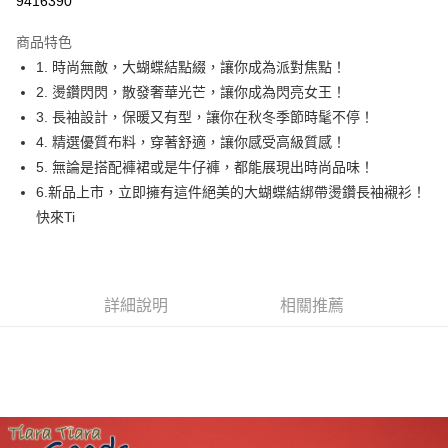
9416390
LINE Pay
商品特色
Apple Pay
1. 時尚無敵，大蝴蝶結點綴，讓你成為派對焦點！
2. 燙鑽閃閃，散發奢華光芒，讓你成為閃亮女王！
街口支付
3. 長袖設計，保暖又有型，讓你在秋冬季節時髦不停！
悠遊付
4. 精選優質布料，穿著舒適，讓你感受高級質感！
5. 無論是搭配褲裙或是牛仔褲，都能展現出時尚品味！
Google Pay
6.新品上市，立即擁有這件絕美的大蝴蝶結綁帶燙鑽長袖襯衫！
全盈+PAY
快來Ti
AFTEE先享後付
相關說明
【關於「AFTEE先享後付」】
詳細說明
相關推薦
ATM付款
AFTEE先享後付是「在收到商品之後才付款」的支付方式。 讓您購物簡單
便利好安心！
１．簡單：不需註冊會員、不需綁卡、不需儲值。
運送方式
２．便利：只要手機號碼，簡訊認證，即可結帳。
３．安心：先確認商品／服務後，再付款。
全家取貨付款
每筆NT$60，滿NT$1,800(含以上)免運費
【「AFTEE先享後付」結帳流程】
１．於結帳方式選擇「AFTEE先享後付」後，將跳轉至「AFTEE先享後付」