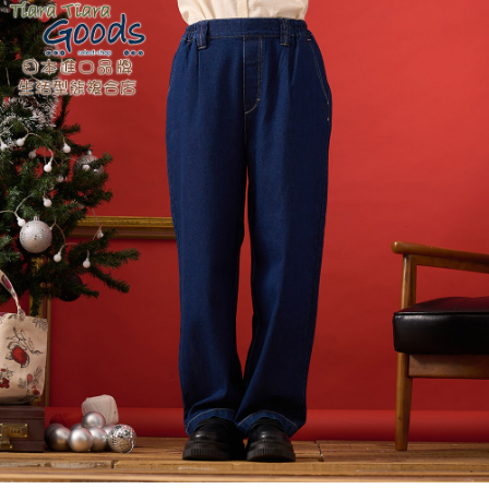
付款後全家取貨
結帳頁面，進行簡訊認證並確認金額後，即可完成結帳。
２．訂單成立數日內，您將收到繳費通知簡訊。
每筆NT$60，滿NT$1,800(含以上)免運費
３．收到繳費通知簡訊後14天內，點擊此簡訊中的連結，可透過四大超商／
ATM／網路銀行／等多元方式進行付款，方視為交易完成。
7-11取貨付款
※ 請注意：結帳手續完成當下不需立刻繳費，但若您需要取消訂單，請聯絡
每筆NT$60，滿NT$2,000(含以上)免運費
購買商品的店家。未經商家同意取消之訂單仍視為有效，需透過AFTEE先享
後付繳納相關費用。
付款後7-11取貨
※ 交易是否成功請以「AFTEE先享後付 」之結帳頁面顯示為準，若有關於
是否繳費成功／繳費後需取消欲退款等相關疑問，請聯繫「AFTEE先享後付
每筆NT$60，滿NT$2,000(含以上)免運費
客戶支援中心」
https://netprotections.freshdesk.com/support/home
黑貓宅急便(包裹尺寸60cm以下)
【注意事項】
１．透過由恩沛科技股份有限公司提供之「AFTEE先享後付」服務完成之交
每筆NT$100，滿NT$2,000(含以上)免運費
易，需依本服務之必要範圍內提供個人資料，並將交易相關給付款項請求債
權轉讓予恩沛科技股份有限公司。
黑貓宅急便(包裹尺寸90cm以下)
２．關於個人資料處理事宜，請瀏覽以下網址：
每筆NT$140，滿NT$2,000(含以上)免運費
https://aftee.tw/terms/#terms3
３．未成年的使用者請事先徵得法定代理人或監護人之同意方可使用
「AFTEE先享後付」，若未經同意申辦者引起之損失，本公司不負相關責
任。
４．使用「AFTEE先享後付」時，將依據個別帳號之用戶狀況，依本公司即
時審查核予不同之上限額度；若仍有額度不足之情形，本公司將視審查結果
請求用戶進行身份認證。
５．嚴禁一人註冊多個帳號或使用他人資訊註冊。若發現惡意使用之情形，
恩沛科技股份有限公司將有權停止該用戶之使用額度並採取法律行動。