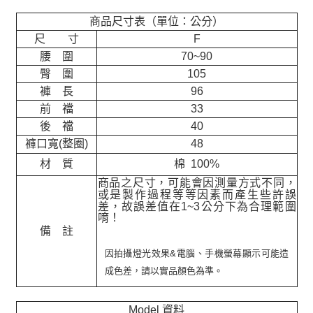
商品尺寸表（單位：公分）
尺 寸
F
腰 圍
70~90
臀 圍
105
褲 長
96
前 襠
33
後 襠
40
褲口寬(整圈)
48
材 質
棉 100%
商品之尺寸，可能會因測量方式不同，
或是製作過程等等因素而產生些許誤
差，故誤差值在
1~3
公分下為合理範圍
唷！
備 註
因拍攝燈光效果&電腦、手機螢幕顯示可能造
成色差，請以實品顏色為準。
Model 資料