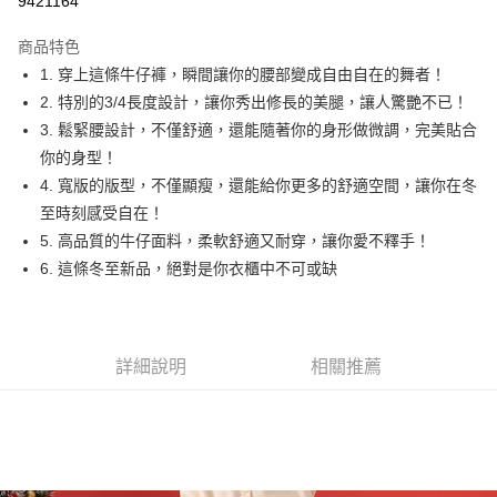
9421164
LINE Pay
商品特色
Apple Pay
1. 穿上這條牛仔褲，瞬間讓你的腰部變成自由自在的舞者！
2. 特別的3/4長度設計，讓你秀出修長的美腿，讓人驚艷不已！
街口支付
3. 鬆緊腰設計，不僅舒適，還能隨著你的身形做微調，完美貼合
悠遊付
你的身型！
4. 寬版的版型，不僅顯瘦，還能給你更多的舒適空間，讓你在冬
Google Pay
至時刻感受自在！
全盈+PAY
5. 高品質的牛仔面料，柔軟舒適又耐穿，讓你愛不釋手！
6. 這條冬至新品，絕對是你衣櫃中不可或缺
AFTEE先享後付
相關說明
【關於「AFTEE先享後付」】
ATM付款
AFTEE先享後付是「在收到商品之後才付款」的支付方式。 讓您購物簡單
詳細說明
相關推薦
便利好安心！
１．簡單：不需註冊會員、不需綁卡、不需儲值。
運送方式
２．便利：只要手機號碼，簡訊認證，即可結帳。
３．安心：先確認商品／服務後，再付款。
全家取貨付款
每筆NT$60，滿NT$1,800(含以上)免運費
【「AFTEE先享後付」結帳流程】
１．於結帳方式選擇「AFTEE先享後付」後，將跳轉至「AFTEE先享後付」