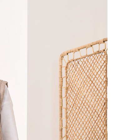
的店家。未經商家同意取消之訂單仍視為有效，需透過AFTEE
繳納相關費用。
0，滿NT$2,000(含以上)免運費
否成功請以「AFTEE先享後付 」之結帳頁面顯示為準，若有關於
功／繳費後需取消欲退款等相關疑問，請聯繫「AFTEE先享後
1取貨
援中心」
https://netprotections.freshdesk.com/support/home
0，滿NT$2,000(含以上)免運費
項】
(包裹尺寸60cm以下)
恩沛科技股份有限公司提供之「AFTEE先享後付」服務完成之
依本服務之必要範圍內提供個人資料，並將交易相關給付款項請
00，滿NT$2,000(含以上)免運費
讓予恩沛科技股份有限公司。
個人資料處理事宜，請瀏覽以下網址：
(包裹尺寸90cm以下)
ee.tw/terms/#terms3
40，滿NT$2,000(含以上)免運費
年的使用者請事先徵得法定代理人或監護人之同意方可使用
E先享後付」，若未經同意申辦者引起之損失，本公司不負相關責
AFTEE先享後付」時，將依據個別帳號之用戶狀況，依本公司
核予不同之上限額度；若仍有額度不足之情形，本公司將視審查
用戶進行身份認證。
一人註冊多個帳號或使用他人資訊註冊。若發現惡意使用之情
科技股份有限公司將有權停止該用戶之使用額度並採取法律行