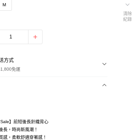
M
清除
紀錄
送方式
1,800免運
次付款
付款
al Sale】前短後長針織背心
前短後長，時尚新風潮！
針織質感，柔軟舒適穿著感！