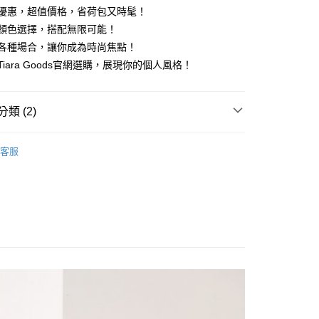
官網優惠，超值價格，省荷包又時髦！
多種顏色選擇，搭配無限可能！
適合各種場合，讓你成為時尚焦點！
y
來Tiara Goods官網選購，展現你的個人風格！
類 (2)
享後付
OPS
背心
FTEE先享後付」】
客服
先享後付是「在收到商品之後才付款」的支付方式。 讓您購物簡單
惠價商品
心！
：不需註冊會員、不需綁卡、不需儲值。
：只要手機號碼，簡訊認證，即可結帳。
：先確認商品／服務後，再付款。
付款
EE先享後付」結帳流程】
0，滿NT$1,800(含以上)免運費
方式選擇「AFTEE先享後付」後，將跳轉至「AFTEE先享後
頁面，進行簡訊認證並確認金額後，即可完成結帳。
家取貨
成立數日內，您將收到繳費通知簡訊。
費通知簡訊後14天內，點擊此簡訊中的連結，可透過四大超商
0，滿NT$1,800(含以上)免運費
網路銀行／等多元方式進行付款，方視為交易完成。
：結帳手續完成當下不需立刻繳費，但若您需要取消訂單，請聯
付款