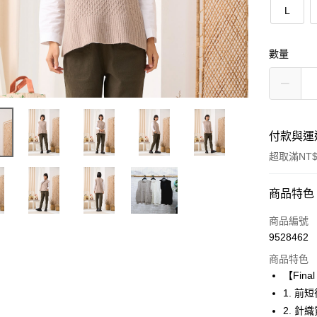
L
數量
付款與運
超取滿NT$
付款方式
商品特色
信用卡一
商品編號
9528462
超商取貨
商品特色
LINE Pay
【Fin
1. 
Apple Pay
2. 