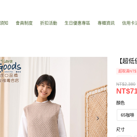
須知
會員制度
折扣活動
生日優惠專區
專櫃資訊
信用卡
【超低
超取滿NT$
NT$2,380
NT$7
顏色
65咖啡
尺寸