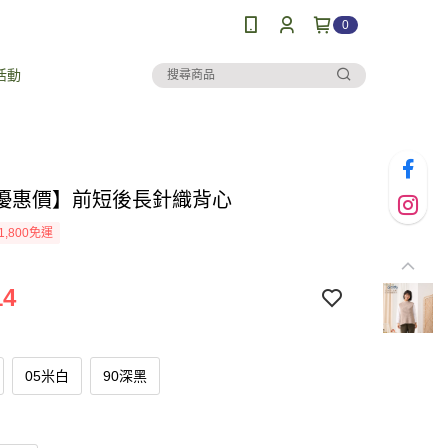
0
活動
優惠價】前短後長針織背心
1,800免運
14
05米白
90深黑