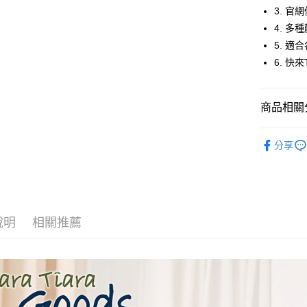
街口支付
3. 
4. 
悠遊付
5. 
Google Pa
6. 快
全盈+PAY
商品相關分
AFTEE先
相關說明
◆ 上衣 T
【關於「A
分享
ATM付款
AFTEE
⏰超低優
便利好安
１．簡單
２．便利
運送方式
３．安心
全家取貨
說明
相關推薦
【「AFT
每筆NT$6
１．於結帳
付」結帳
付款後全
２．訂單
３．收到繳
每筆NT$6
／ATM／
※ 請注意
7-11取貨