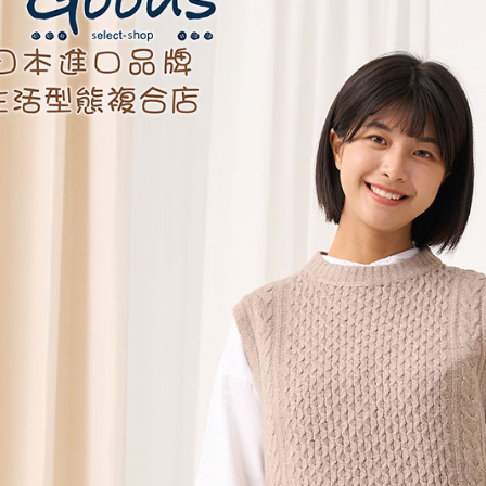
絡購買商品
先享後付
每筆NT$6
※ 交易是
是否繳費成
付款後7-1
付客戶支
每筆NT$6
【注意事
黑貓宅急便
１．透過由
交易，需
每筆NT$1
求債權轉
２．關於
黑貓宅急便
https://aft
每筆NT$1
３．未成
「AFTE
任。
４．使用「
即時審查
結果請求
５．嚴禁
形，恩沛
動。