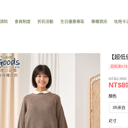
須知
會員制度
折扣活動
生日優惠專區
專櫃資訊
信用卡
【超低
超取滿NT$
NT$2,980
NT$8
顏色
05米白
尺寸