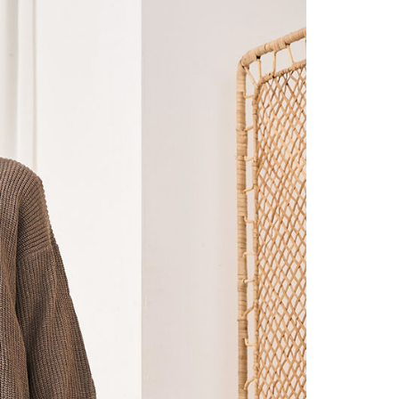
的店家。未經商家同意取消之訂單仍視為有效，需透過AFTEE
繳納相關費用。
0，滿NT$2,000(含以上)免運費
否成功請以「AFTEE先享後付 」之結帳頁面顯示為準，若有關於
功／繳費後需取消欲退款等相關疑問，請聯繫「AFTEE先享後
1取貨
援中心」
https://netprotections.freshdesk.com/support/home
0，滿NT$2,000(含以上)免運費
項】
(包裹尺寸60cm以下)
恩沛科技股份有限公司提供之「AFTEE先享後付」服務完成之
依本服務之必要範圍內提供個人資料，並將交易相關給付款項請
00，滿NT$2,000(含以上)免運費
讓予恩沛科技股份有限公司。
個人資料處理事宜，請瀏覽以下網址：
(包裹尺寸90cm以下)
ee.tw/terms/#terms3
40，滿NT$2,000(含以上)免運費
年的使用者請事先徵得法定代理人或監護人之同意方可使用
E先享後付」，若未經同意申辦者引起之損失，本公司不負相關責
AFTEE先享後付」時，將依據個別帳號之用戶狀況，依本公司
核予不同之上限額度；若仍有額度不足之情形，本公司將視審查
用戶進行身份認證。
一人註冊多個帳號或使用他人資訊註冊。若發現惡意使用之情
科技股份有限公司將有權停止該用戶之使用額度並採取法律行