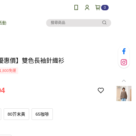
0
活動
優惠價】雙色長袖針織衫
1,800免運
94
80芥末黃
65咖啡