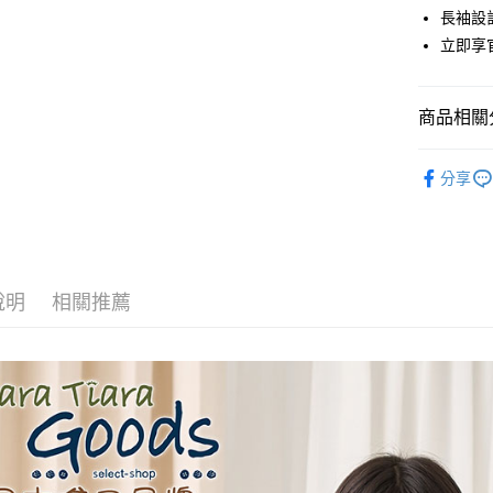
街口支付
長袖設
立即享
悠遊付
Google Pa
商品相關分
全盈+PAY
秋冬⇒長
AFTEE先
分享
⏰超低優
相關說明
【關於「A
ATM付款
AFTEE
便利好安
１．簡單
說明
相關推薦
２．便利
運送方式
３．安心
全家取貨
【「AFT
每筆NT$6
１．於結帳
付」結帳
付款後全
２．訂單
３．收到繳
每筆NT$6
／ATM／
※ 請注意
7-11取貨