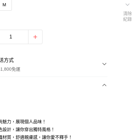
M
清除
紀錄
送方式
1,800免運
次付款
付款
尚魅力，展現個人品味！
色設計，讓你穿出獨特風格！
織材質，舒適親膚感，讓你愛不釋手！