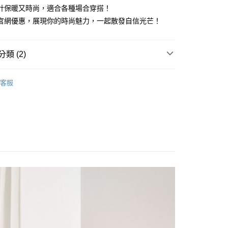
計保暖又時尚，適合各種場合穿搭！
官網優惠，展現你的時尚魅力，一起散發自信光芒！
y
類 (2)
袖
享後付
客服
惠價商品
FTEE先享後付」】
先享後付是「在收到商品之後才付款」的支付方式。 讓您購物簡單
心！
：不需註冊會員、不需綁卡、不需儲值。
：只要手機號碼，簡訊認證，即可結帳。
：先確認商品／服務後，再付款。
付款
EE先享後付」結帳流程】
0，滿NT$1,800(含以上)免運費
方式選擇「AFTEE先享後付」後，將跳轉至「AFTEE先享後
頁面，進行簡訊認證並確認金額後，即可完成結帳。
家取貨
成立數日內，您將收到繳費通知簡訊。
費通知簡訊後14天內，點擊此簡訊中的連結，可透過四大超商
0，滿NT$1,800(含以上)免運費
網路銀行／等多元方式進行付款，方視為交易完成。
：結帳手續完成當下不需立刻繳費，但若您需要取消訂單，請聯
付款