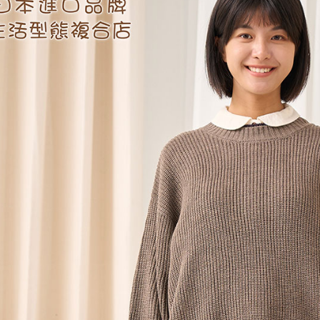
絡購買商品
先享後付
每筆NT$6
※ 交易是
是否繳費成
付款後7-1
付客戶支
每筆NT$6
【注意事
黑貓宅急便
１．透過由
交易，需
每筆NT$1
求債權轉
２．關於
黑貓宅急便
https://aft
每筆NT$1
３．未成
「AFTE
任。
４．使用「
即時審查
結果請求
５．嚴禁
形，恩沛
動。