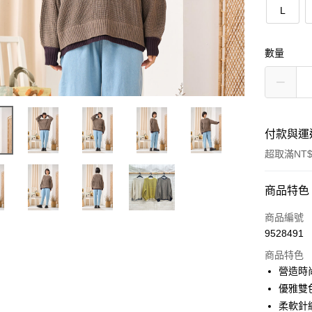
L
數量
付款與運
超取滿NT$
付款方式
商品特色
信用卡一
商品編號
9528491
超商取貨
商品特色
LINE Pay
營造時
優雅雙
Apple Pay
柔軟針