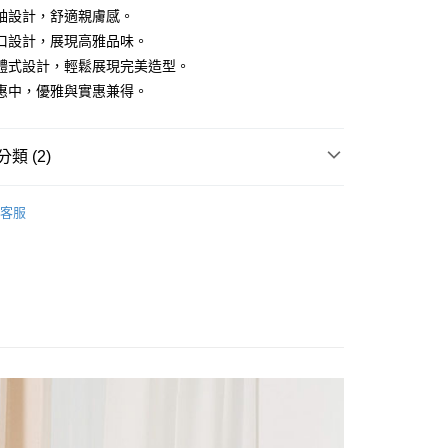
袖設計，舒適親膚感。
口設計，展現高雅品味。
體式設計，輕鬆展現完美造型。
y
惠中，優雅與實惠兼得。
類 (2)
享後付
E PIECE
FTEE先享後付」】
客服
先享後付是「在收到商品之後才付款」的支付方式。 讓您購物簡單
惠價商品
心！
：不需註冊會員、不需綁卡、不需儲值。
：只要手機號碼，簡訊認證，即可結帳。
：先確認商品／服務後，再付款。
付款
EE先享後付」結帳流程】
0，滿NT$1,800(含以上)免運費
方式選擇「AFTEE先享後付」後，將跳轉至「AFTEE先享後
頁面，進行簡訊認證並確認金額後，即可完成結帳。
家取貨
成立數日內，您將收到繳費通知簡訊。
費通知簡訊後14天內，點擊此簡訊中的連結，可透過四大超商
0，滿NT$1,800(含以上)免運費
網路銀行／等多元方式進行付款，方視為交易完成。
：結帳手續完成當下不需立刻繳費，但若您需要取消訂單，請聯
付款