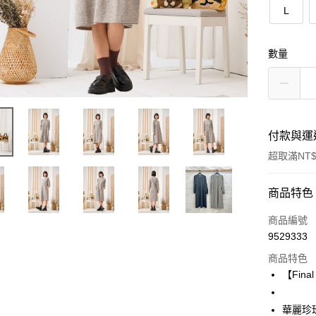
L
數量
付款與運
超取滿NT$
付款方式
商品特色
信用卡一
商品編號
9529333
超商取貨
商品特色
LINE Pay
【Fin
Apple Pay
華麗珍