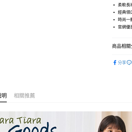
街口支付
柔軟長
經典領
悠遊付
時尚一
Google Pa
官網優
全盈+PAY
商品相關分
AFTEE先
相關說明
◆ 洋裝 ON
【關於「A
分享
ATM付款
AFTEE
⏰超低優
便利好安
１．簡單
２．便利
運送方式
３．安心
全家取貨
說明
相關推薦
【「AFT
每筆NT$6
１．於結帳
付」結帳
付款後全
２．訂單
３．收到繳
每筆NT$6
／ATM／
※ 請注意
7-11取貨