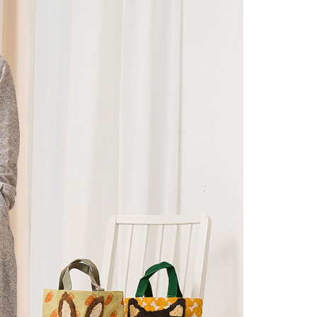
的店家。未經商家同意取消之訂單仍視為有效，需透過AFTEE
繳納相關費用。
0，滿NT$2,000(含以上)免運費
否成功請以「AFTEE先享後付 」之結帳頁面顯示為準，若有關於
功／繳費後需取消欲退款等相關疑問，請聯繫「AFTEE先享後
1取貨
援中心」
https://netprotections.freshdesk.com/support/home
0，滿NT$2,000(含以上)免運費
項】
(包裹尺寸60cm以下)
恩沛科技股份有限公司提供之「AFTEE先享後付」服務完成之
依本服務之必要範圍內提供個人資料，並將交易相關給付款項請
00，滿NT$2,000(含以上)免運費
讓予恩沛科技股份有限公司。
個人資料處理事宜，請瀏覽以下網址：
(包裹尺寸90cm以下)
ee.tw/terms/#terms3
40，滿NT$2,000(含以上)免運費
年的使用者請事先徵得法定代理人或監護人之同意方可使用
E先享後付」，若未經同意申辦者引起之損失，本公司不負相關責
AFTEE先享後付」時，將依據個別帳號之用戶狀況，依本公司
核予不同之上限額度；若仍有額度不足之情形，本公司將視審查
用戶進行身份認證。
一人註冊多個帳號或使用他人資訊註冊。若發現惡意使用之情
科技股份有限公司將有權停止該用戶之使用額度並採取法律行