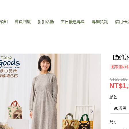
須知
會員制度
折扣活動
生日優惠專區
專櫃資訊
信用卡
【超低
超取滿NT$
NT$3,680
NT$1,
顏色
90深黑
尺寸