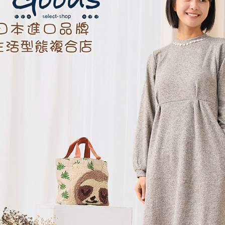
絡購買商品
先享後付
每筆NT$6
※ 交易是
是否繳費成
付款後7-1
付客戶支
每筆NT$6
【注意事
黑貓宅急便
１．透過由
交易，需
每筆NT$1
求債權轉
２．關於
黑貓宅急便
https://aft
每筆NT$1
３．未成
「AFTE
任。
４．使用「
即時審查
結果請求
５．嚴禁
形，恩沛
動。