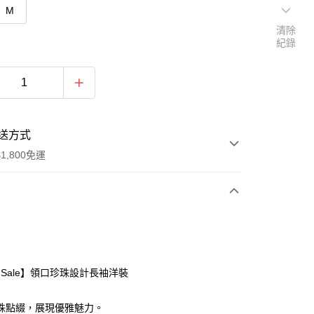
M
清除
紀錄
送方式
1,800免運
次付款
付款
al Sale】領口珍珠設計長袖洋裝
珠點綴，展現優雅魅力。