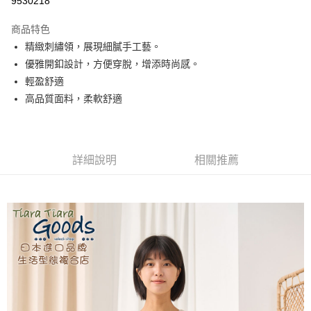
9530218
LINE Pay
商品特色
Apple Pay
精緻刺繡領，展現細膩手工藝。
優雅開釦設計，方便穿脫，增添時尚感。
街口支付
輕盈舒適
悠遊付
高品質面料，柔軟舒適
Google Pay
全盈+PAY
詳細說明
相關推薦
AFTEE先享後付
相關說明
【關於「AFTEE先享後付」】
ATM付款
AFTEE先享後付是「在收到商品之後才付款」的支付方式。 讓您購物簡單
便利好安心！
１．簡單：不需註冊會員、不需綁卡、不需儲值。
運送方式
２．便利：只要手機號碼，簡訊認證，即可結帳。
３．安心：先確認商品／服務後，再付款。
全家取貨付款
每筆NT$60，滿NT$1,800(含以上)免運費
【「AFTEE先享後付」結帳流程】
１．於結帳方式選擇「AFTEE先享後付」後，將跳轉至「AFTEE先享後付」