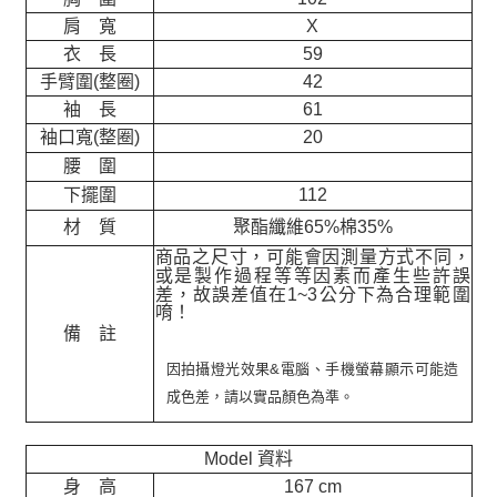
肩 寬
X
衣 長
59
手臂圍(整圈)
42
袖 長
61
袖口寬(整圈)
20
腰 圍
下擺圍
112
材 質
聚酯纖維65%棉35%
商品之尺寸，可能會因測量方式不同，
或是製作過程等等因素而產生些許誤
差，故誤差值在
1~3
公分下為合理範圍
唷！
備 註
因拍攝燈光效果&電腦、手機螢幕顯示可能造
成色差，請以實品顏色為準。
Model 資料
身 高
167 cm