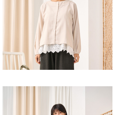
付款後全家取貨
結帳頁面，進行簡訊認證並確認金額後，即可完成結帳。
２．訂單成立數日內，您將收到繳費通知簡訊。
每筆NT$60，滿NT$1,800(含以上)免運費
３．收到繳費通知簡訊後14天內，點擊此簡訊中的連結，可透過四大超商／
ATM／網路銀行／等多元方式進行付款，方視為交易完成。
7-11取貨付款
※ 請注意：結帳手續完成當下不需立刻繳費，但若您需要取消訂單，請聯絡
每筆NT$60，滿NT$2,000(含以上)免運費
購買商品的店家。未經商家同意取消之訂單仍視為有效，需透過AFTEE先享
後付繳納相關費用。
付款後7-11取貨
※ 交易是否成功請以「AFTEE先享後付 」之結帳頁面顯示為準，若有關於
是否繳費成功／繳費後需取消欲退款等相關疑問，請聯繫「AFTEE先享後付
每筆NT$60，滿NT$2,000(含以上)免運費
客戶支援中心」
https://netprotections.freshdesk.com/support/home
黑貓宅急便(包裹尺寸60cm以下)
【注意事項】
１．透過由恩沛科技股份有限公司提供之「AFTEE先享後付」服務完成之交
每筆NT$100，滿NT$2,000(含以上)免運費
易，需依本服務之必要範圍內提供個人資料，並將交易相關給付款項請求債
權轉讓予恩沛科技股份有限公司。
黑貓宅急便(包裹尺寸90cm以下)
２．關於個人資料處理事宜，請瀏覽以下網址：
每筆NT$140，滿NT$2,000(含以上)免運費
https://aftee.tw/terms/#terms3
３．未成年的使用者請事先徵得法定代理人或監護人之同意方可使用
「AFTEE先享後付」，若未經同意申辦者引起之損失，本公司不負相關責
任。
４．使用「AFTEE先享後付」時，將依據個別帳號之用戶狀況，依本公司即
時審查核予不同之上限額度；若仍有額度不足之情形，本公司將視審查結果
請求用戶進行身份認證。
５．嚴禁一人註冊多個帳號或使用他人資訊註冊。若發現惡意使用之情形，
恩沛科技股份有限公司將有權停止該用戶之使用額度並採取法律行動。