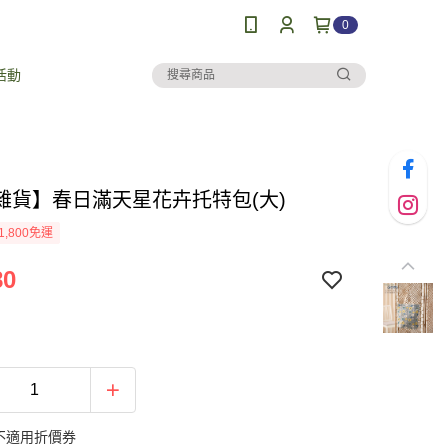
0
活動
雜貨】春日滿天星花卉托特包(大)
1,800免運
80
不適用折價券