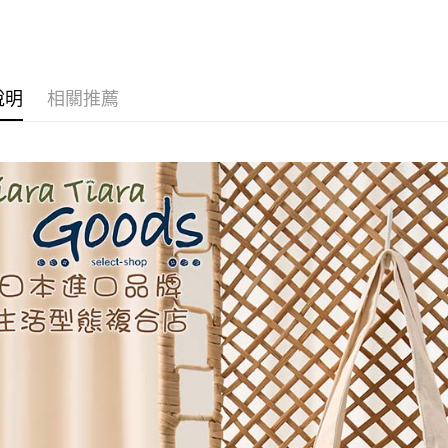
AFTEE先
相關說明
【關於「A
ATM付款
AFTEE
便利好安
說明
相關推薦
１．簡單
２．便利
運送方式
３．安心
全家取貨
【「AFT
每筆NT$6
１．於結帳
付」結帳
付款後全
２．訂單
３．收到繳
每筆NT$6
／ATM／
※ 請注意
7-11取貨
絡購買商品
先享後付
每筆NT$6
※ 交易是
是否繳費成
付款後7-1
付客戶支
每筆NT$6
【注意事
黑貓宅急便
１．透過由
交易，需