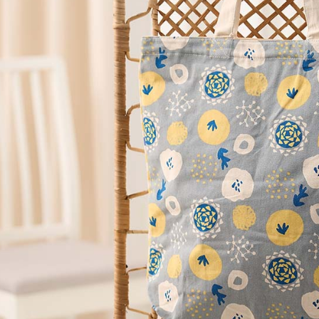
每筆NT$1
求債權轉
２．關於
黑貓宅急便
https://aft
每筆NT$1
３．未成
「AFTE
任。
４．使用「
即時審查
結果請求
５．嚴禁
形，恩沛
動。