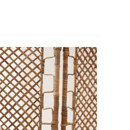
享後付
FTEE先享後付」】
先享後付是「在收到商品之後才付款」的支付方式。 讓您購物簡單
心！
：不需註冊會員、不需綁卡、不需儲值。
：只要手機號碼，簡訊認證，即可結帳。
：先確認商品／服務後，再付款。
付款
EE先享後付」結帳流程】
0，滿NT$1,800(含以上)免運費
方式選擇「AFTEE先享後付」後，將跳轉至「AFTEE先享後
頁面，進行簡訊認證並確認金額後，即可完成結帳。
家取貨
成立數日內，您將收到繳費通知簡訊。
費通知簡訊後14天內，點擊此簡訊中的連結，可透過四大超商
0，滿NT$1,800(含以上)免運費
網路銀行／等多元方式進行付款，方視為交易完成。
：結帳手續完成當下不需立刻繳費，但若您需要取消訂單，請聯
付款
的店家。未經商家同意取消之訂單仍視為有效，需透過AFTEE
繳納相關費用。
0，滿NT$2,000(含以上)免運費
否成功請以「AFTEE先享後付 」之結帳頁面顯示為準，若有關於
功／繳費後需取消欲退款等相關疑問，請聯繫「AFTEE先享後
1取貨
援中心」
https://netprotections.freshdesk.com/support/home
0，滿NT$2,000(含以上)免運費
項】
(包裹尺寸60cm以下)
恩沛科技股份有限公司提供之「AFTEE先享後付」服務完成之
依本服務之必要範圍內提供個人資料，並將交易相關給付款項請