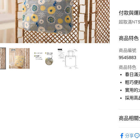
付款與運
超取滿NT$
付款方式
商品特色
信用卡一
商品編號
9545883
超商取貨
商品特色
LINE Pay
春日滿
輕巧便
Apple Pay
實用的
街口支付
採用高
悠遊付
商品相關分
Google Pa
全盈+PAY
◆ 生活雜貨
分享