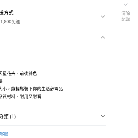
送方式
清除
紀錄
1,800免運
次付款
付款
天星花卉，前後雙色
攜
大小，能輕鬆裝下你的生活必需品！
品質材料，耐用又耐看
類 (1)
y
 GOODS
客服