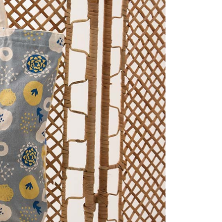
00，滿NT$2,000(含以上)免運費
讓予恩沛科技股份有限公司。
個人資料處理事宜，請瀏覽以下網址：
(包裹尺寸90cm以下)
ee.tw/terms/#terms3
40，滿NT$2,000(含以上)免運費
年的使用者請事先徵得法定代理人或監護人之同意方可使用
E先享後付」，若未經同意申辦者引起之損失，本公司不負相關責
AFTEE先享後付」時，將依據個別帳號之用戶狀況，依本公司
核予不同之上限額度；若仍有額度不足之情形，本公司將視審查
用戶進行身份認證。
一人註冊多個帳號或使用他人資訊註冊。若發現惡意使用之情
科技股份有限公司將有權停止該用戶之使用額度並採取法律行